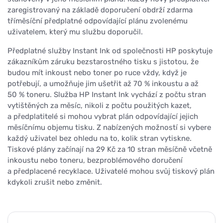
zaregistrovaný na základě doporučení obdrží zdarma
tříměsíční předplatné odpovídající plánu zvolenému
uživatelem, který mu službu doporučil.
Předplatné služby Instant Ink od společnosti HP poskytuje
zákazníkům záruku bezstarostného tisku s jistotou, že
budou mít inkoust nebo toner po ruce vždy, když je
potřebují, a umožňuje jim ušetřit až 70 % inkoustu a až
50 % toneru. Služba HP Instant Ink vychází z počtu stran
vytištěných za měsíc, nikoli z počtu použitých kazet,
a předplatitelé si mohou vybrat plán odpovídající jejich
měsíčnímu objemu tisku. Z nabízených možností si vybere
každý uživatel bez ohledu na to, kolik stran vytiskne.
Tiskové plány začínají na 29 Kč za 10 stran měsíčně včetně
inkoustu nebo toneru, bezproblémového doručení
a předplacené recyklace. Uživatelé mohou svůj tiskový plán
kdykoli zrušit nebo změnit.