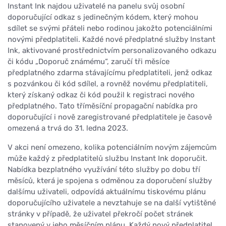
Instant Ink najdou uživatelé na panelu svůj osobní
doporučující odkaz s jedinečným kódem, který mohou
sdílet se svými přáteli nebo rodinou jakožto potenciálními
novými předplatiteli. Každé nové předplatné služby Instant
Ink, aktivované prostřednictvím personalizovaného odkazu
či kódu „Doporuč známému“, zaručí tři měsíce
předplatného zdarma stávajícímu předplatiteli, jenž odkaz
s pozvánkou či kód sdílel, a rovněž novému předplatiteli,
který získaný odkaz či kód použil k registraci nového
předplatného. Tato tříměsíční propagační nabídka pro
doporučující i nově zaregistrované předplatitele je časově
omezená a trvá do 31. ledna 2023.
V akci není omezeno, kolika potenciálním novým zájemcům
může každý z předplatitelů službu Instant Ink doporučit.
Nabídka bezplatného využívání této služby po dobu tří
měsíců, která je spojena s odměnou za doporučení služby
dalšímu uživateli, odpovídá aktuálnímu tiskovému plánu
doporučujícího uživatele a nevztahuje se na další vytištěné
stránky v případě, že uživatel překročí počet stránek
stanovený v jeho měsíčním plánu. Každý nový předplatitel