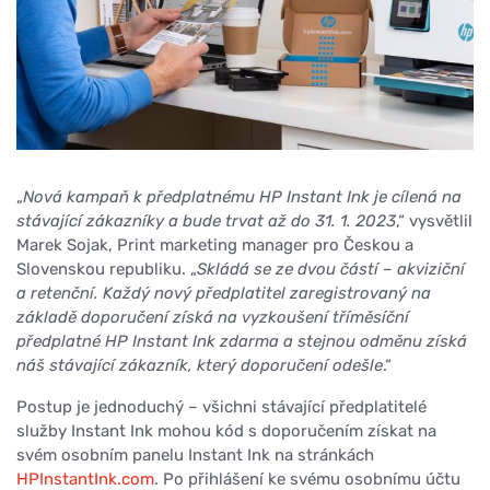
„
Nová kampaň k předplatnému HP Instant Ink je cílená na
stávající zákazníky a bude trvat až do 31. 1. 2023
,“ vysvětlil
Marek Sojak, Print marketing manager pro Českou a
Slovenskou republiku. „
Skládá se ze dvou částí – akviziční
a retenční. Každý nový předplatitel zaregistrovaný na
základě doporučení získá na vyzkoušení tříměsíční
předplatné HP Instant Ink zdarma a stejnou odměnu získá
náš stávající zákazník, který doporučení odešle
.“
Postup je jednoduchý – všichni stávající předplatitelé
služby Instant Ink mohou kód s doporučením získat na
svém osobním panelu Instant Ink na stránkách
HPInstantInk.com
. Po přihlášení ke svému osobnímu účtu