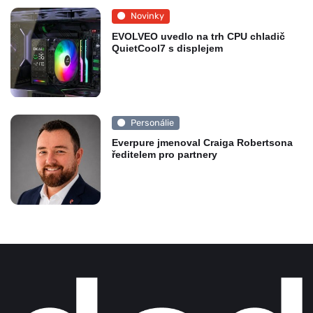
Novinky
EVOLVEO uvedlo na trh CPU chladič
QuietCool7 s displejem
Personálie
Everpure jmenoval Craiga Robertsona
ředitelem pro partnery