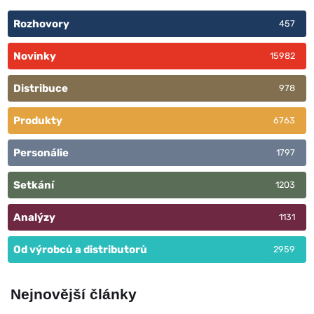
Rozhovory
457
Novinky
15982
Distribuce
978
Produkty
6763
Personálie
1797
Setkání
1203
Analýzy
1131
Od výrobců a distributorů
2959
Nejnovější články