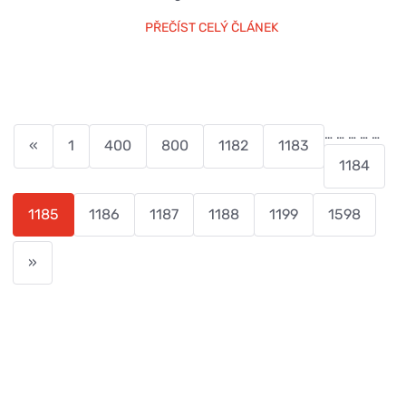
PŘEČÍST CELÝ ČLÁNEK
…
…
…
…
…
«
1
400
800
1182
1183
1184
1185
1186
1187
1188
1199
1598
»