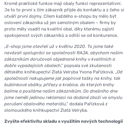
Kromě praktické funkce mají obaly funkci reprezentativní.
Je to to první s čím zákazník přijde do kontaktu a z čeho si
utváří první dojmy. Cílem každého e-shopu by mělo být
oslovení zákazníka už jen samotným obalem – firmy by
proto měly vsadit na kvalitní obal, díky kterému zajistí
spokojenost svých zákazníků a odliší se od konkurence.
„E-shop jsme otevřeli už v květnu 2020. To jsme také
navázali spolupráci se společností RAJA, abychom našim
zákazníkům doručovali objednané knihy v kvalitních a
dobře vypadajících obalech
,” popsala své zkušenosti
dětského knihkupectví Zlatá Velryba Yvona Pařízková. „
Od
společnosti nakupujeme jak papírové tašky na knihy, tak
bublinkové obálky, přířezy a krabice, do kterých knihy
balíme a posíláme našim zákazníkům. Do dnešního dne
jsme neměli jedinou reklamaci na dodané zboží ve smyslu
porušení obalového materiálu
,” dodala Pařízková z
olomouckého knihkupectví Zlatá Velryba.
Zvyšte efektivitu skladu s využitím nových technologií