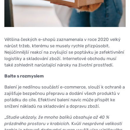
Většina českých e-shopů zaznamenala v roce 2020 velký
nárůst tržeb, kterému se musely rychle přizpůsobit.
Nejúčinnější reakcí na zvyšující se poptávku je zefektivnění
logistiky a skladování zboží. Internetové obchodu musí
také zohlednit narůstající nároky na životní prostředí.
Balte s rozmyslem
Balení je nedílnou součástí e-commerce, slouží k ochraně a
zajišťuje bezpečnou přepravu a dodání všech produktů v
pořádku do cíle. Efektivní balení navíc může přispět ke
snížení nákladů na skladování a dopravu zboží.
„
Studie ukázaly, že mnoho balíků obsahuje až 40 %
prázdného prostoru v krabicích.
K
vůli nesprávné velikosti