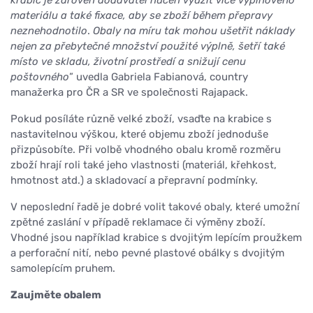
krabic je zároveň dodavatel nucen využít více výplňového
materiálu a také fixace, aby se zboží během přepravy
neznehodnotilo
.
Obaly na míru tak mohou ušetřit náklady
nejen za přebytečné množství použité výplně, šetří také
místo ve skladu, životní prostředí a snižují cenu
poštovného
” uvedla Gabriela Fabianová, country
manažerka pro ČR a SR ve společnosti Rajapack.
Pokud posíláte různě velké zboží, vsaďte na krabice s
nastavitelnou výškou, které objemu zboží jednoduše
přizpůsobíte. Při volbě vhodného obalu kromě rozměru
zboží hrají roli také jeho vlastnosti (materiál, křehkost,
hmotnost atd.) a skladovací a přepravní podmínky.
V neposlední řadě je dobré volit takové obaly, které umožní
zpětné zaslání v případě reklamace či výměny zboží.
Vhodné jsou například krabice s dvojitým lepícím proužkem
a perforační nití, nebo pevné plastové obálky s dvojitým
samolepícím pruhem.
Zaujměte obalem