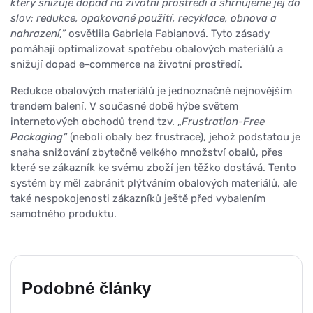
který snižuje dopad na životní prostředí a shrnujeme jej do
slov: redukce, opakované použití, recyklace, obnova a
nahrazení,”
osvětlila Gabriela Fabianová. Tyto zásady
pomáhají optimalizovat spotřebu obalových materiálů a
snižují dopad e-commerce na životní prostředí.
Redukce obalových materiálů je jednoznačně nejnovějším
trendem balení. V současné době hýbe světem
internetových obchodů trend tzv. „
Frustration-Free
Packaging“
(neboli obaly bez frustrace), jehož podstatou je
snaha snižování zbytečně velkého množství obalů, přes
které se zákazník ke svému zboží jen těžko dostává. Tento
systém by měl zabránit plýtváním obalových materiálů, ale
také nespokojenosti zákazníků ještě před vybalením
samotného produktu.
Podobné články