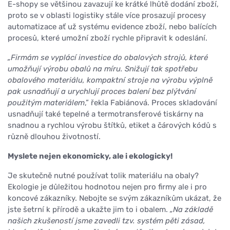
E-shopy se většinou zavazují ke krátké lhůtě dodání zboží,
proto se v oblasti logistiky stále více prosazují procesy
automatizace ať už systému evidence zboží, nebo balících
procesů, které umožní zboží rychle připravit k odeslání.
„Firmám se vyplácí investice do obalových strojů, které
umožňují výrobu obalů na míru. Snižují tak spotřebu
obalového materiálu, kompaktní stroje na výrobu výplně
pak usnadňují a urychlují proces balení bez plýtvání
použitým materiálem
,” řekla Fabiánová. Proces skladování
usnadňují také tepelné a termotransferové tiskárny na
snadnou a rychlou výrobu štítků, etiket a čárových kódů s
různě dlouhou životností.
Myslete nejen ekonomicky, ale i ekologicky!
Je skutečně nutné používat tolik materiálu na obaly?
Ekologie je důležitou hodnotou nejen pro firmy ale i pro
koncové zákazníky. Nebojte se svým zákazníkům ukázat, že
jste šetrní k přírodě a ukažte jim to i obalem.
„Na základě
našich zkušeností jsme zavedli tzv. systém pěti zásad,