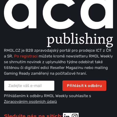
RMOL.CZ je B2B zpravodajský portál pro prodejce ICT z ČR
a SR.
Po registraci
můžete kromě newsletteru RMOL Weekly
se shrnutím novinek z uplynulého týdne odebírat také
tištěnou či digitální edici Reseller Magazinu nebo mailing
Gaming Ready zaměřený na počítačové hraní.
Přihlásit k odběru
Přihlášením k odběru RMOL Weekly souhlasíte s
Zpracováním osobních údajů
Sledujte nás na sítích: