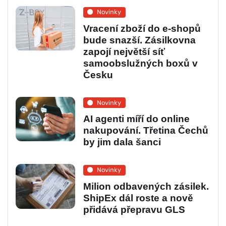
Novinky
Vracení zboží do e-shopů
bude snazší. Zásilkovna
zapojí největší síť
samoobslužných boxů v
Česku
Novinky
AI agenti míří do online
nakupování. Třetina Čechů
by jim dala šanci
Novinky
Milion odbavených zásilek.
ShipEx dál roste a nově
přidává přepravu GLS