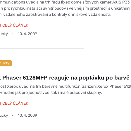
mmunications uvedla na trh řadu fixed dome síťových kamer AXIS P33
 pro rychlou instalaci uvnitř budov i ve vnějším prostředí, s unikátními
i vzdáleného zaostřování a kontroly ohniskové vzdálenosti.
T CELÝ ČLÁNEK
oucký
10. 4. 2009
dukty
 Phaser 6128MFP reaguje na poptávku po barvě
ost Xerox uvádí na trh barevné multifunkční zařízení Xerox Phaser 61
 vhodné jak pro jednotlivce, tak i malé pracovní skupiny.
T CELÝ ČLÁNEK
oucký
10. 4. 2009