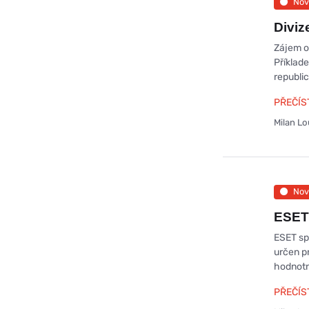
Nov
Diviz
Zájem o
Příklade
republi
PŘEČÍS
Milan L
Nov
ESET 
ESET sp
určen p
hodnotn
PŘEČÍS