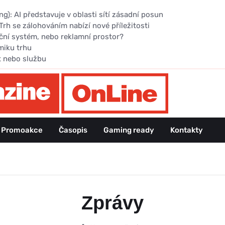
): AI představuje v oblasti sítí zásadní posun
Trh se zálohováním nabízí nové příležitosti
ční systém, nebo reklamní prostor?
miku trhu
t nebo službu
Promoakce
Časopis
Gaming ready
Kontakty
Zprávy