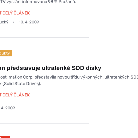
ní TV vysílání informováno 98 % Pražanů.
T CELÝ ČLÁNEK
oucký
10. 4. 2009
dukty
on představuje ultratenké SDD disky
ost Imation Corp. představila novou třídu výkonných, ultratenkých SD
 (Solid State Drives).
T CELÝ ČLÁNEK
 4. 2009