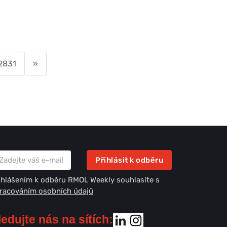
2831
»
Přihlásit k odběru
ihlášením k odběru RMOL Weekly souhlasíte s
racováním osobních údajů
ledujte nás na sítích: