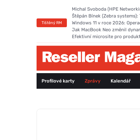
Michal Svoboda (HPE Networking
Štěpán Bínek (Zebra systems): 
Windows 11 v roce 2026: Opera
Tištěný RM
Jak MacBook Neo změnil dyna
Efektivní microsite pro produk
Profilové karty
Zprávy
Kalendář