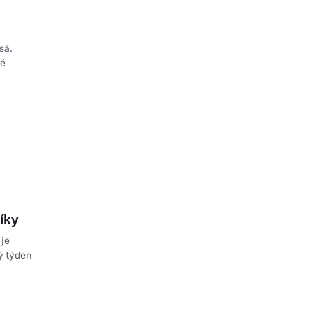
sá.
ké
íky
 je
ý týden