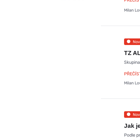
PŘEČÍS
Milan L
Nov
TZ AL
Skupina 
PŘEČÍS
Milan L
Nov
Jak j
Podle p