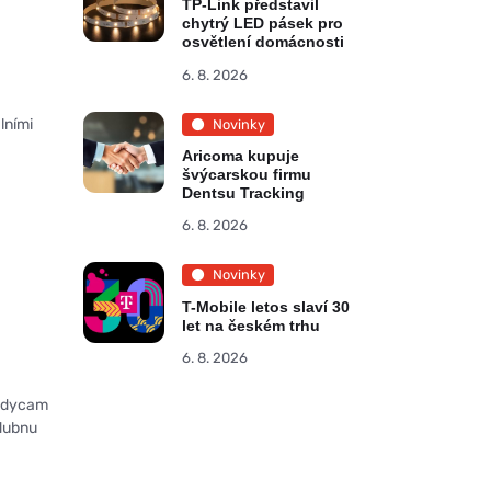
TP-Link představil
chytrý LED pásek pro
osvětlení domácnosti
6. 8. 2026
lními
Novinky
Aricoma kupuje
švýcarskou firmu
Dentsu Tracking
6. 8. 2026
Novinky
T-Mobile letos slaví 30
let na českém trhu
6. 8. 2026
andycam
 dubnu