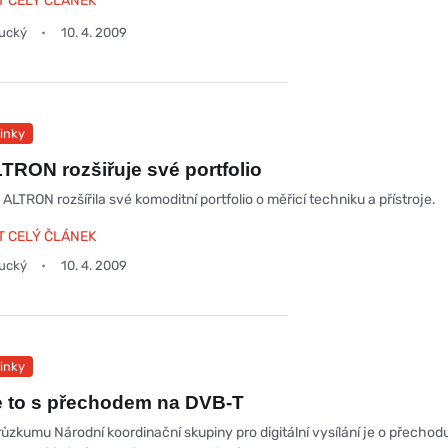
T CELÝ ČLÁNEK
oucký
10. 4. 2009
inky
TRON rozšiřuje své portfolio
ALTRON rozšířila své komoditní portfolio o měřicí techniku a přístroje.
T CELÝ ČLÁNEK
oucký
10. 4. 2009
inky
e to s přechodem na DVB-T
růzkumu Národní koordinační skupiny pro digitální vysílání je o přechod