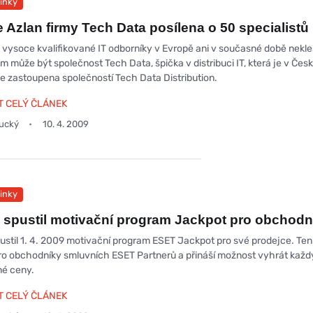
inky
e Azlan firmy Tech Data posílena o 50 specialistů
 vysoce kvalifikované IT odborníky v Evropě ani v současné době nekle
m může být společnost Tech Data, špička v distribuci IT, která je v Čes
ce zastoupena společností Tech Data Distribution.
T CELÝ ČLÁNEK
oucký
10. 4. 2009
inky
spustil motivační program Jackpot pro obchodn
ustil 1. 4. 2009 motivační program ESET Jackpot pro své prodejce. Ten
ro obchodníky smluvních ESET Partnerů a přináší možnost vyhrát každ
é ceny.
T CELÝ ČLÁNEK