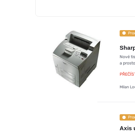
Pro
Sharp
Nové ti
a prost
PŘEČÍS
Milan L
Pro
Axis 