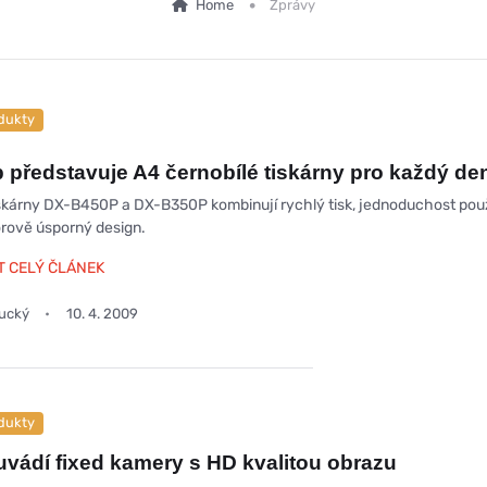
Home
Zprávy
dukty
 představuje A4 černobílé tiskárny pro každý de
skárny DX-B450P a DX-B350P kombinují rychlý tisk, jednoduchost pou
orově úsporný design.
T CELÝ ČLÁNEK
oucký
10. 4. 2009
dukty
uvádí fixed kamery s HD kvalitou obrazu