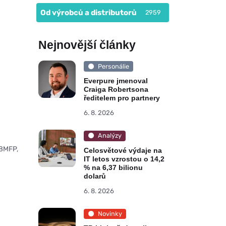
Od výrobců a distributorů
2959
Nejnovější články
Personálie
Everpure jmenoval
Craiga Robertsona
ředitelem pro partnery
6. 8. 2026
Analýzy
28MFP,
Celosvětové výdaje na
IT letos vzrostou o 14,2
% na 6,37 bilionu
dolarů
6. 8. 2026
Novinky