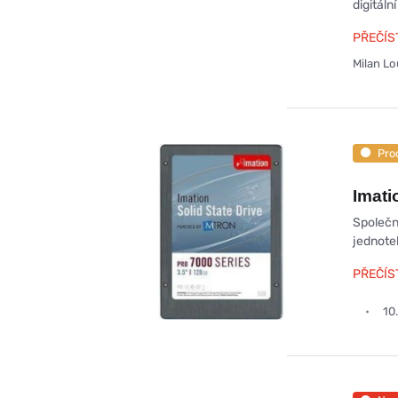
digitál
PŘEČÍS
Milan L
Pro
Imati
Společn
jednotek
PŘEČÍS
10.