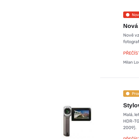
Nov
Nová 
Nově vz
fotograf
PŘEČÍS
Milan L
Pro
Styl
Malá, l
HDR-TG7
2009).