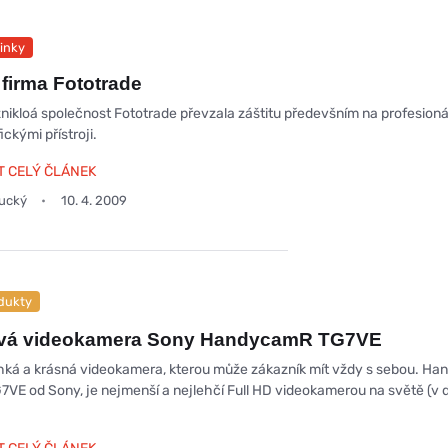
inky
firma Fototrade
nikloá společnost Fototrade převzala záštitu předevšním na profesioná
ickými přístroji.
T CELÝ ČLÁNEK
oucký
10. 4. 2009
dukty
ová videokamera Sony HandycamR TG7VE
ehká a krásná videokamera, kterou může zákazník mít vždy s sebou. H
VE od Sony, je nejmenší a nejlehčí Full HD videokamerou na světě (v