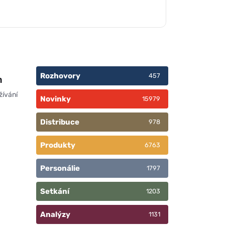
Rozhovory
457
n
žívání
Novinky
15979
Distribuce
978
Produkty
6763
Personálie
1797
Setkání
1203
Analýzy
1131