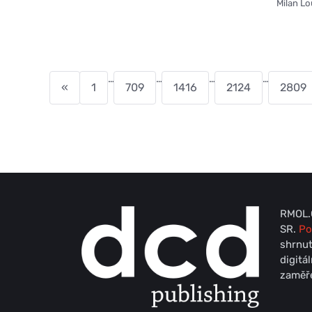
Milan L
…
…
…
…
«
1
709
1416
2124
2809
RMOL.C
SR.
Po
shrnut
digitá
zaměře