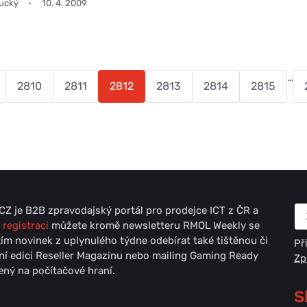
oucký
10. 4. 2009
…
2810
2811
2812
2813
2814
2815
Z je B2B zpravodajský portál pro prodejce ICT z ČR a
 registraci
můžete kromě newsletteru RMOL Weekly se
ím novinek z uplynulého týdne odebírat také tištěnou či
Př
lní edici Reseller Magazinu nebo mailing Gaming Ready
Zp
ný na počítačové hraní.
S