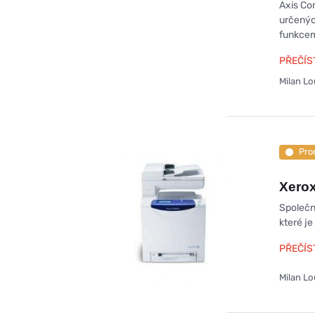
Axis Co
určených
funkcem
PŘEČÍS
Milan L
Pro
Xerox
Společn
které je
PŘEČÍS
Milan L