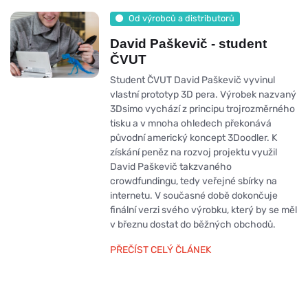
Od výrobců a distributorů
David Paškevič - student
ČVUT
Student ČVUT David Paškevič vyvinul
vlastní prototyp 3D pera. Výrobek nazvaný
3Dsimo vychází z principu trojrozměrného
tisku a v mnoha ohledech překonává
původní americký koncept 3Doodler. K
získání peněz na rozvoj projektu využil
David Paškevič takzvaného
crowdfundingu, tedy veřejné sbírky na
internetu. V současné době dokončuje
finální verzi svého výrobku, který by se měl
v březnu dostat do běžných obchodů.
PŘEČÍST CELÝ ČLÁNEK