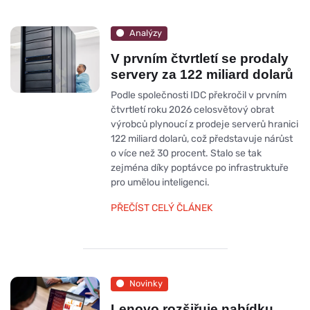
Analýzy
V prvním čtvrtletí se prodaly
servery za 122 miliard dolarů
Podle společnosti IDC překročil v prvním
čtvrtletí roku 2026 celosvětový obrat
výrobců plynoucí z prodeje serverů hranici
122 miliard dolarů, což představuje nárůst
o více než 30 procent. Stalo se tak
zejména díky poptávce po infrastruktuře
pro umělou inteligenci.
PŘEČÍST CELÝ ČLÁNEK
Novinky
Lenovo rozšiřuje nabídku