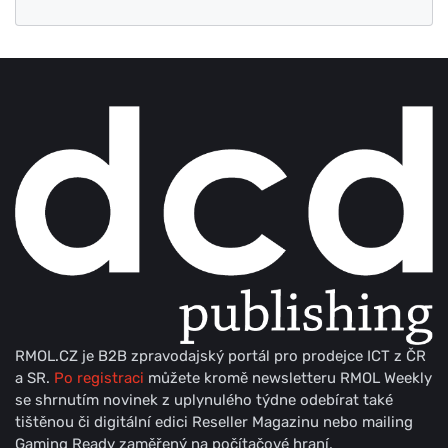
RMOL.CZ je B2B zpravodajský portál pro prodejce ICT z ČR
a SR.
Po registraci
můžete kromě newsletteru RMOL Weekly
se shrnutím novinek z uplynulého týdne odebírat také
tištěnou či digitální edici Reseller Magazinu nebo mailing
Gaming Ready zaměřený na počítačové hraní.