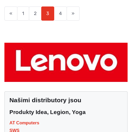
«
1
2
3
4
»
Našimi distributory jsou
Produkty Idea, Legion, Yoga
AT Computers
SWS