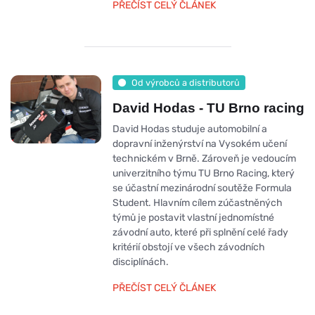
PŘEČÍST CELÝ ČLÁNEK
Od výrobců a distributorů
David Hodas - TU Brno racing
David Hodas studuje automobilní a
dopravní inženýrství na Vysokém učení
technickém v Brně. Zároveň je vedoucím
univerzitního týmu TU Brno Racing, který
se účastní mezinárodní soutěže Formula
Student. Hlavním cílem zúčastněných
týmů je postavit vlastní jednomístné
závodní auto, které při splnění celé řady
kritérií obstojí ve všech závodních
disciplínách.
PŘEČÍST CELÝ ČLÁNEK