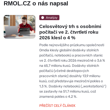
RMOL.CZ o nás napsal
Analýzy
Celosvětový trh s osobními
počítači ve 2. čtvrtletí roku
2026 klesl o 4 %
Podle nejnovějšího průzkumu společnosti
Omdia klesly globální dodávky stolních
počítačů, notebooků a pracovních stanic
ve 2. čtvrtletí roku 2026 meziročně o 3,6 %
na 65,7 milionu kusů. Dodávky stolních
počítačů (včetně desktopových
pracovních stanic) dosáhly 13,9 milionu
kusů, což představuje meziroční pokles o
1,3 %. Dodávky notebooků („workstationů“)
se zastavily na 51,7 milionu kusů, což
znamená pokles o 4,2 %.
PŘEČÍST CELÝ ČLÁNEK