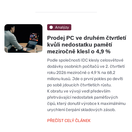
Analýzy
Prodej PC ve druhém čtvrtletí
kvůli nedostatku pamětí
meziročně klesl o 4,9 %
Podle společnosti IDC klesly celosvětové
dodávky osobních počítačů ve 2. čtvrtletí
roku 2026 meziročně o 4,9 % na 68,2
milionu kusů. Jde o první pokles po devíti
po sobě jdoucích čtvrtletích růstu.
K obratu ve vývoji vedl především
přetrvávající nedostatek paměťových
čipů, který donutil výrobce k maximálnímu
urychlení čerpání skladových zásob.
PŘEČÍST CELÝ ČLÁNEK