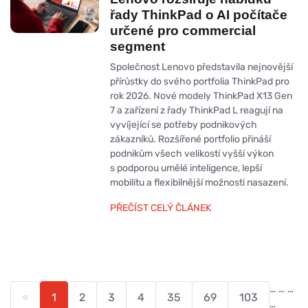
řady ThinkPad o AI počítače
určené pro commercial
segment
Společnost Lenovo představila nejnovější
přírůstky do svého portfolia ThinkPad pro
rok 2026. Nové modely ThinkPad X13 Gen
7 a zařízení z řady ThinkPad L reagují na
vyvíjející se potřeby podnikových
zákazníků. Rozšířené portfolio přináší
podnikům všech velikostí vyšší výkon
s podporou umělé inteligence, lepší
mobilitu a flexibilnější možnosti nasazení.
PŘEČÍST CELÝ ČLÁNEK
…
…
…
«
1
2
3
4
35
69
103
…