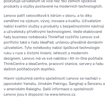
poskytuje uživatelům ve více než 160 zemích špičkové
produkty a služby postavené na moderních technologiích.
Lenovo patří celosvětově k lídrům v oboru, a to díky
zaměření na výzkum, vývoj, inovace a kvalitu. Uživatelům
nabízí kvalitní služby a produkty s bezpečnostními nástroji
a uživatelsky přívětivými technologiemi. Vedle etablované
řady business notebooků ThinkPad rozšířilo Lenovo své
portfolio také o řadu IdeaPad, určenou převážně domácím
uživatelům. Tyto notebooky nabízí špičkové technologie
ruku v ruce s čistými liniemi, lehkostí a moderním
designem. Lenovo má ve své nabídce i All-in-One počítače
ThinkCentre a IdeaCentre, pracovní stanice, servery a řadu
dalších počítačových doplňků.
Hlavní výzkumná centra společnosti Lenovo se nachází v
japonském Yamatu, čínském Pekingu, Šanghaji a Šenzenu a
v americkém Raleighu. Další informace o společnosti
Lenovo jsou k dispozici na www.lenovo.cz.