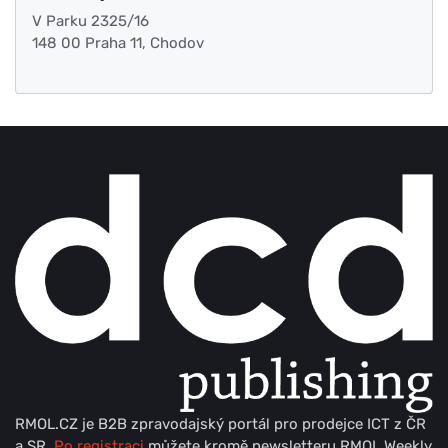
V Parku 2325/16
148 00 Praha 11, Chodov
RMOL.CZ je B2B zpravodajský portál pro prodejce ICT z ČR
a SR.
Po registraci
můžete kromě newsletteru RMOL Weekly