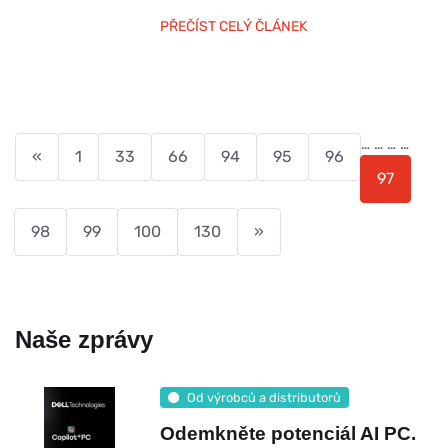
PŘEČÍST CELÝ ČLÁNEK
…
…
…
…
«
1
33
66
94
95
96
97
98
99
100
130
»
Naše zprávy
Od výrobců a distributorů
Odemkněte potenciál AI PC.