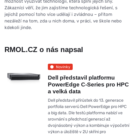
možnost využívat technologii, která splní jejich sny.
Zákazníci věří, že jim zajistíme technologická řešení, s
jejichž pomocí toho více udělají i zvládnou – přitom
nezáleží na tom, zda u nich doma, v práci, ve škole nebo
kdekoli jinde.
RMOL.CZ o nás napsal
Novinky
Dell představil platformu
PowerEdge C-Series pro HPC
a velká data
Dell představil přírůstek do 13. generace
portfolia serverů Dell PowerEdge pro HPC
a big data. Dle testů platforma nabízí ve
srovnání s předchozí generací až
dvojnásobný výkon a kombinuje výpočetní
výkon a úložiště v 2U skříni pro