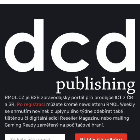
RMOL.CZ je B2B zpravodajský portál pro prodejce ICT z ČR
a SR.
Po registraci
můžete kromě newsletteru RMOL Weekly
se shrnutím novinek z uplynulého týdne odebírat také
tištěnou či digitální edici Reseller Magazinu nebo mailing
Gaming Ready zaměřený na počítačové hraní.
Přihlásit k odběru