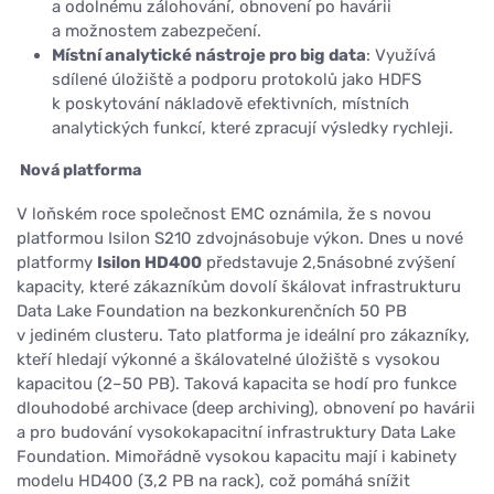
a odolnému zálohování, obnovení po havárii
a možnostem zabezpečení.
Místní analytické nástroje pro big data
: Využívá
sdílené úložiště a podporu protokolů jako HDFS
k poskytování nákladově efektivních, místních
analytických funkcí, které zpracují výsledky rychleji.
Nová platforma
V loňském roce společnost EMC oznámila, že s novou
platformou Isilon S210 zdvojnásobuje výkon. Dnes u nové
platformy
Isilon HD400
představuje 2,5násobné zvýšení
kapacity, které zákazníkům dovolí škálovat infrastrukturu
Data Lake Foundation na bezkonkurenčních 50 PB
v jediném clusteru. Tato platforma je ideální pro zákazníky,
kteří hledají výkonné a škálovatelné úložiště s vysokou
kapacitou (2–50 PB). Taková kapacita se hodí pro funkce
dlouhodobé archivace (deep archiving), obnovení po havárii
a pro budování vysokokapacitní infrastruktury Data Lake
Foundation. Mimořádně vysokou kapacitu mají i kabinety
modelu HD400 (3,2 PB na rack), což pomáhá snížit