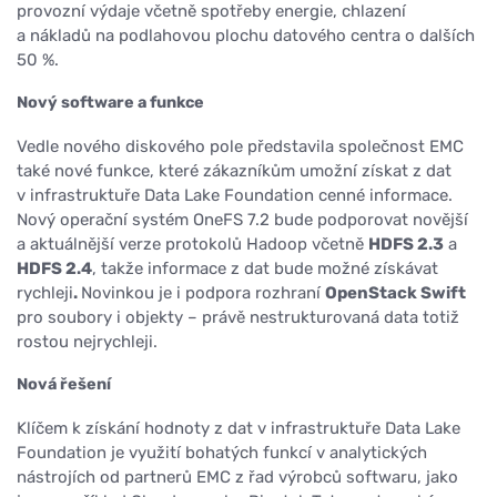
provozní výdaje včetně spotřeby energie, chlazení
a nákladů na podlahovou plochu datového centra o dalších
50 %.
Nový software a funkce
Vedle nového diskového pole představila společnost EMC
také nové funkce, které zákazníkům umožní získat z dat
v infrastruktuře Data Lake Foundation cenné informace.
Nový operační systém OneFS 7.2 bude podporovat novější
a aktuálnější verze protokolů Hadoop včetně
HDFS 2.3
a
HDFS 2.4
, takže informace z dat bude možné získávat
rychleji
.
Novinkou je i podpora rozhraní
OpenStack Swift
pro soubory i objekty – právě nestrukturovaná data totiž
rostou nejrychleji.
Nová řešení
Klíčem k získání hodnoty z dat v infrastruktuře Data Lake
Foundation je využití bohatých funkcí v analytických
nástrojích od partnerů EMC z řad výrobců softwaru, jako