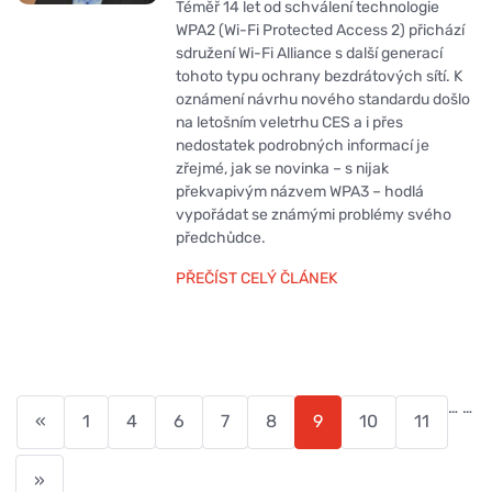
Téměř 14 let od schválení technologie
WPA2 (Wi-Fi Protected Access 2) přichází
sdružení Wi-Fi Alliance s další generací
tohoto typu ochrany bezdrátových sítí. K
oznámení návrhu nového standardu došlo
na letošním veletrhu CES a i přes
nedostatek podrobných informací je
zřejmé, jak se novinka – s nijak
překvapivým názvem WPA3 – hodlá
vypořádat se známými problémy svého
předchůdce.
PŘEČÍST CELÝ ČLÁNEK
…
…
«
1
4
6
7
8
9
10
11
»