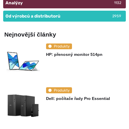
Analýzy
1132
Od výrobců a distributorů
2959
Nejnovější články
Produkty
HP: přenosný monitor 514pn
Produkty
Dell: počítače řady Pro Essential