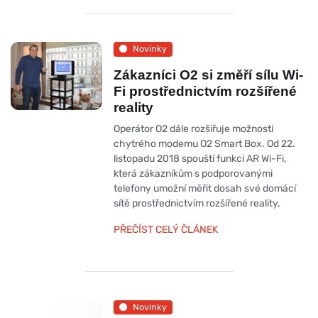
Novinky
Zákazníci O2 si změří sílu Wi-
Fi prostřednictvím rozšířené
reality
Operátor O2 dále rozšiřuje možnosti
chytrého modemu O2 Smart Box. Od 22.
listopadu 2018 spouští funkci AR Wi-Fi,
která zákazníkům s podporovanými
telefony umožní měřit dosah své domácí
sítě prostřednictvím rozšířené reality.
PŘEČÍST CELÝ ČLÁNEK
Novinky