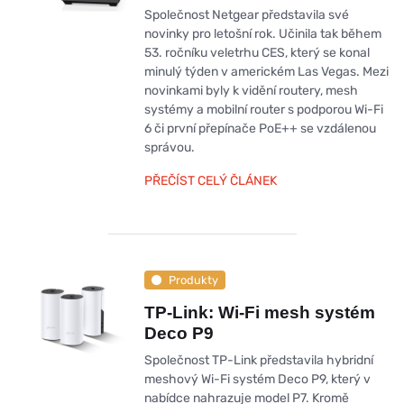
Společnost Netgear představila své
novinky pro letošní rok. Učinila tak během
53. ročníku veletrhu CES, který se konal
minulý týden v americkém Las Vegas. Mezi
novinkami byly k vidění routery, mesh
systémy a mobilní router s podporou Wi-Fi
6 či první přepínače PoE++ se vzdálenou
správou.
PŘEČÍST CELÝ ČLÁNEK
Produkty
TP-Link: Wi-Fi mesh systém
Deco P9
Společnost TP-Link představila hybridní
meshový Wi-Fi systém Deco P9, který v
nabídce nahrazuje model P7. Kromě