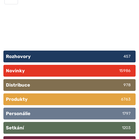
Rozhovory
457
Novinky
15986
Distribuce
978
Produkty
6763
Personálie
1797
Setkání
1203