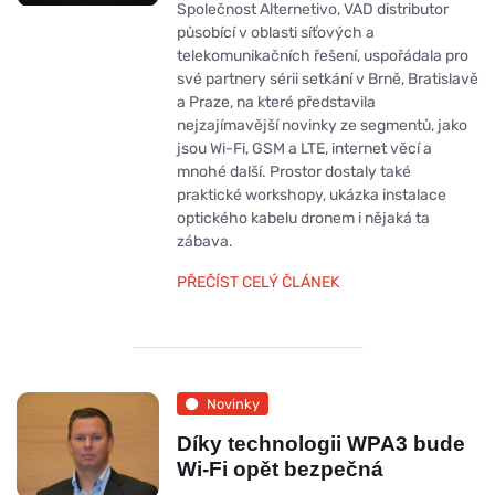
Společnost Alternetivo, VAD distributor
působící v oblasti síťových a
telekomunikačních řešení, uspořádala pro
své partnery sérii setkání v Brně, Bratislavě
a Praze, na které představila
nejzajímavější novinky ze segmentů, jako
jsou Wi-Fi, GSM a LTE, internet věcí a
mnohé další. Prostor dostaly také
praktické workshopy, ukázka instalace
optického kabelu dronem i nějaká ta
zábava.
PŘEČÍST CELÝ ČLÁNEK
Novinky
Díky technologii WPA3 bude
Wi-Fi opět bezpečná