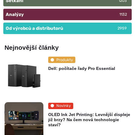
Setkání
1203
Analýzy
1132
Od výrobců a distributorů
2959
Nejnovější články
Produkty
Dell: počítače řady Pro Essential
Novinky
OLED Ink Jet Printing: Levnější displeje
již brzy? Na čem nová technologie
staví?