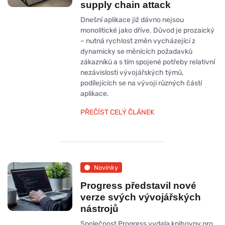
supply chain attack
Dnešní aplikace již dávno nejsou
monolitické jako dříve. Důvod je prozaický
– nutná rychlost změn vycházející z
dynamicky se měnících požadavků
zákazníků a s tím spojené potřeby relativní
nezávislosti vývojářských týmů,
podílejících se na vývoji různých částí
aplikace.
PŘEČÍST CELÝ ČLÁNEK
Novinky
Progress představil nové
verze svých vývojářských
nástrojů
Společnost Progress vydala knihovny pro