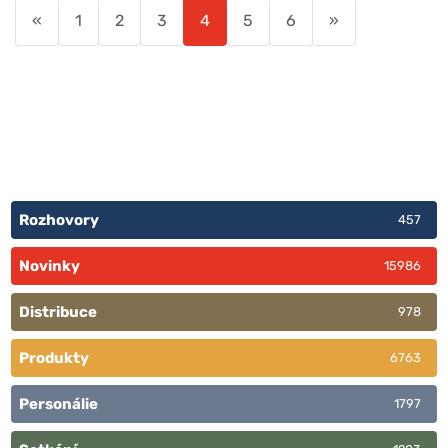
«
1
2
3
4
5
6
»
Rozhovory
457
Novinky
15986
Distribuce
978
Produkty
6763
Personálie
1797