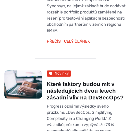
Synopsys, na jejímž základě bude dodávat
rozsáhlé portfolio produktů zaměřené na
řešení pro testování aplikační bezpečnosti
obchodním partnerům v zemích regionu
EMEA.
PŘEČÍST CELÝ ČLÁNEK
Novinky
Které faktory budou mít v
následujících dvou letech
zásadní vliv na DevSecOps?
Progress oznámil výsledky svého
průzkumu „DevSecOps: Simplifying
Complexity in a Changing World.“ Z
výsledků průzkumu vyplývá, že 73 %
respondentů připouští, že by se pro