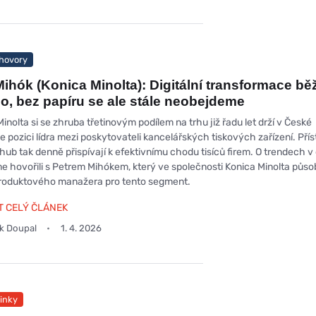
hovory
Mihók (Konica Minolta): Digitální transformace bě
o, bez papíru se ale stále neobejdeme
inolta si se zhruba třetinovým podílem na trhu již řadu let drží v České
e pozici lídra mezi poskytovateli kancelářských tiskových zařízení. Přís
hub tak denně přispívají k efektivnímu chodu tisíců firem. O trendech v 
e hovořili s Petrem Mihókem, který ve společnosti Konica Minolta půso
produktového manažera pro tento segment.
T CELÝ ČLÁNEK
ek Doupal
1. 4. 2026
inky