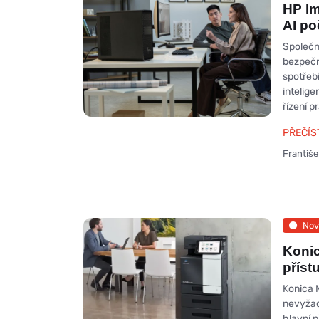
HP Im
AI po
Společn
bezpečn
spotřeb
intelig
řízení p
PŘEČÍS
Františ
Nov
Konic
příst
Konica 
nevyžad
hlavní p