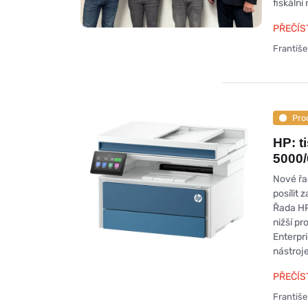
fiskální 
PŘEČÍS
Františ
Pro
HP: t
5000
Nové řad
posílit 
Řada HP
nižší p
Enterpr
nástroj
PŘEČÍS
Františ