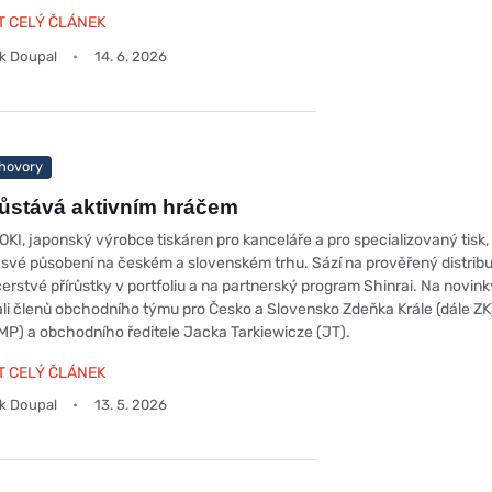
T CELÝ ČLÁNEK
ek Doupal
14. 6. 2026
hovory
ůstává aktivním hráčem
OKI, japonský výrobce tiskáren pro kanceláře a pro specializovaný tisk,
 své působení na českém a slovenském trhu. Sází na prověřený distrib
čerstvé přírůstky v portfoliu a na partnerský program Shinrai. Na novin
ali členů obchodního týmu pro Česko a Slovensko Zdeňka Krále (dále ZK)
MP) a obchodního ředitele Jacka Tarkiewicze (JT).
T CELÝ ČLÁNEK
ek Doupal
13. 5. 2026