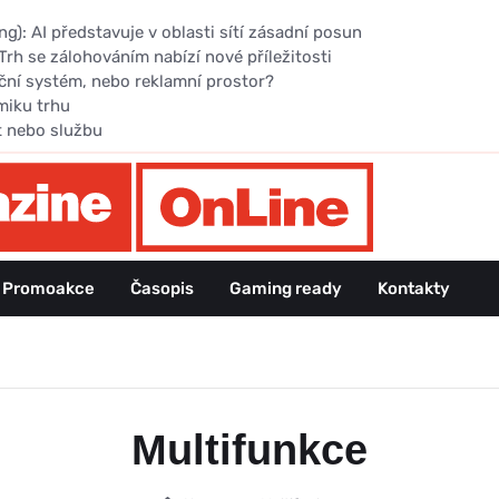
): AI představuje v oblasti sítí zásadní posun
Trh se zálohováním nabízí nové příležitosti
ční systém, nebo reklamní prostor?
miku trhu
t nebo službu
Promoakce
Časopis
Gaming ready
Kontakty
Multifunkce