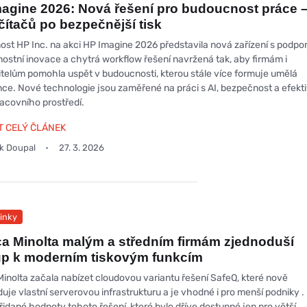
agine 2026: Nová řešení pro budoucnost práce 
čítačů po bezpečnější tisk
ost HP Inc. na akci HP Imagine 2026 představila nová zařízení s podpor
ostní inovace a chytrá workflow řešení navržená tak, aby firmám i
itelům pomohla uspět v budoucnosti, kterou stále více formuje umělá
ence. Nové technologie jsou zaměřené na práci s AI, bezpečnost a efekti
racovního prostředí.
T CELÝ ČLÁNEK
ek Doupal
27. 3. 2026
inky
a Minolta malým a středním firmám zjednoduší
up k moderním tiskovým funkcím
Minolta začala nabízet cloudovou variantu řešení SafeQ, které nově
uje vlastní serverovou infrastrukturu a je vhodné i pro menší podniky .
řidané hodnoty tohoto řešení, které bylo dříve dostupné jen pro větší