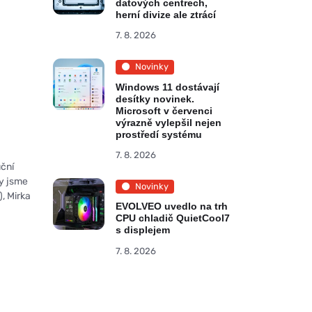
datových centrech,
herní divize ale ztrácí
7. 8. 2026
Novinky
Windows 11 dostávají
desítky novinek.
Microsoft v červenci
výrazně vylepšil nejen
prostředí systému
7. 8. 2026
uční
ky jsme
Novinky
, Mirka
EVOLVEO uvedlo na trh
CPU chladič QuietCool7
s displejem
7. 8. 2026