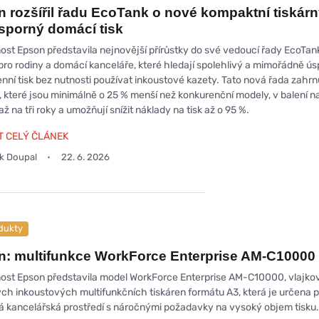
 rozšířil řadu EcoTank o nové kompaktní tiskár
sporný domácí tisk
ost Epson představila nejnovější přírůstky do své vedoucí řady EcoTan
pro rodiny a domácí kanceláře, které hledají spolehlivý a mimořádně ú
nní tisk bez nutnosti používat inkoustové kazety. Tato nová řada zahrn
, které jsou minimálně o 25 % menší než konkurenční modely, v balení na
až na tři roky a umožňují snížit náklady na tisk až o 95 %.
T CELÝ ČLÁNEK
ek Doupal
22. 6. 2026
dukty
: multifunkce WorkForce Enterprise AM-C10000
ost Epson představila model WorkForce Enterprise AM-C10000, vlajko
ch inkoustových multifunkčních tiskáren formátu A3, která je určena 
á kancelářská prostředí s náročnými požadavky na vysoký objem tisku