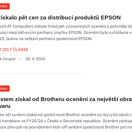
inky
ískalo pět cen za distribuci produktů EPSON
ost AT Computers získala hned pět významných ocenění a potvrdila ta
pozici mezi klíčovými partnery značky EPSON. Ocenění byla vyhlášena 
 23. dubna na setkání partnerů společnosti EPSON.
T CELÝ ČLÁNEK
ek Doupal
28. 4. 2026
inky
stem získal od Brotheru ocenění za největší obra
waru
tor eD system získal od společnosti Brother ocenění za nejvyšší obrat 
ii hardware za FY25/26 v České a Slovenské republice. Ocenění zástup
tora převzali na pravidelném kick-off setkání společnosti Brother pro n