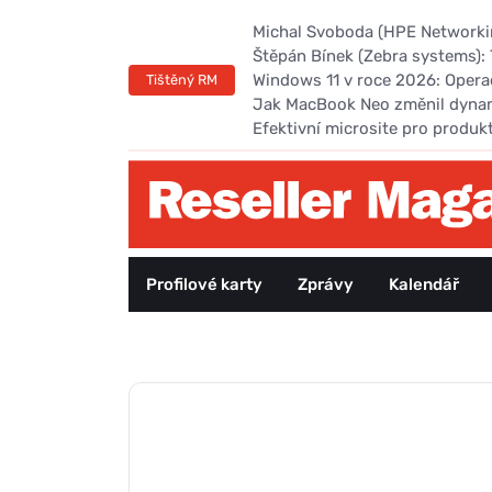
Michal Svoboda (HPE Networking
Štěpán Bínek (Zebra systems): 
Windows 11 v roce 2026: Opera
Tištěný RM
Jak MacBook Neo změnil dyna
Efektivní microsite pro produk
Profilové karty
Zprávy
Kalendář