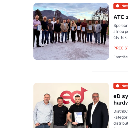
Nov
ATC z
Společn
silnou 
čtvrtek
PŘEČÍS
Františ
Nov
eD sy
hard
Distribu
kategor
distribu