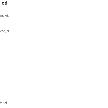
– od
ou AI,
vnější
 Mezi