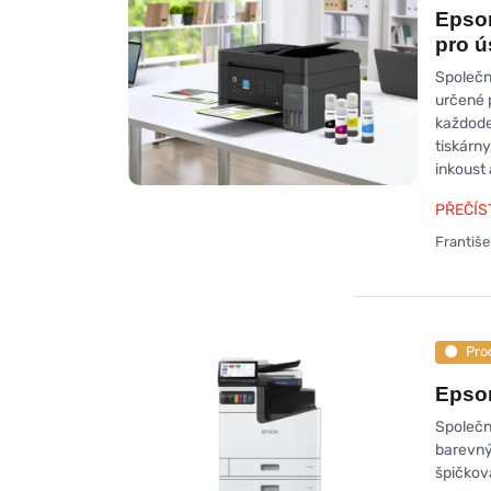
Epson
pro ú
Společn
určené 
každode
tiskárny
inkoust 
PŘEČÍS
Františ
Pro
Epson
Společn
barevný
špičkov