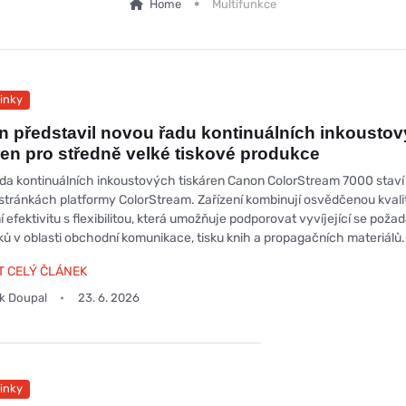
Home
Multifunkce
inky
 představil novou řadu kontinuálních inkousto
ren pro středně velké tiskové produkce
da kontinuálních inkoustových tiskáren Canon ColorStream 7000 staví
 stránkách platformy ColorStream. Zařízení kombinují osvědčenou kvali
 efektivitu s flexibilitou, která umožňuje podporovat vyvíjející se poža
ků v oblasti obchodní komunikace, tisku knih a propagačních materiálů.
T CELÝ ČLÁNEK
ek Doupal
23. 6. 2026
inky