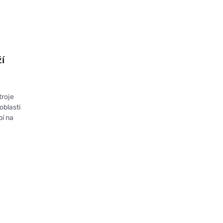
ží
troje
oblasti
bí na