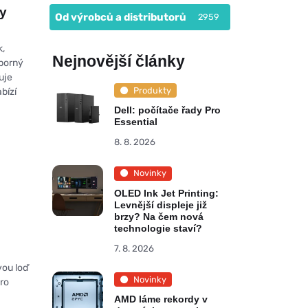
ny
Od výrobců a distributorů
2959
k,
Nejnovější články
sporný
uje
Produkty
bízí
Dell: počítače řady Pro
Essential
8. 8. 2026
Novinky
OLED Ink Jet Printing:
Levnější displeje již
brzy? Na čem nová
technologie staví?
7. 8. 2026
vou loď
Novinky
pro
.
AMD láme rekordy v