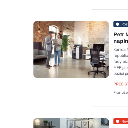
Roz
Petr 
napln
Konica M
republic
řady biz
MFP jsm
pozici 
PŘEČÍS
Františ
Nov