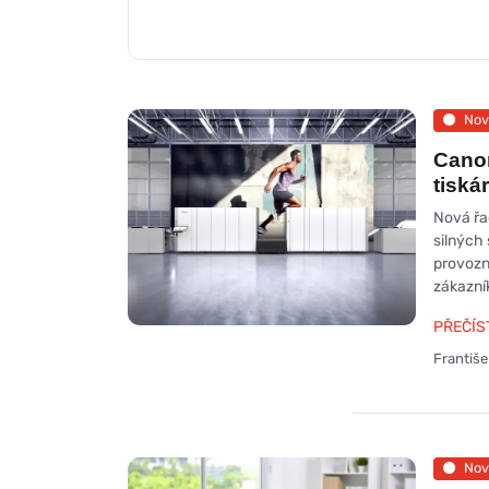
Nov
Canon
tiská
Nová řa
silných
provozní
zákazní
PŘEČÍS
Františ
Nov