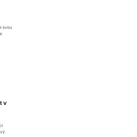
k svou
ve
t v
v
ci
ový