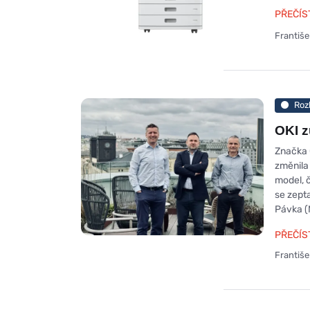
PŘEČÍS
Františ
Roz
OKI z
Značka 
změnila
model, 
se zept
Pávka (
PŘEČÍS
Františ