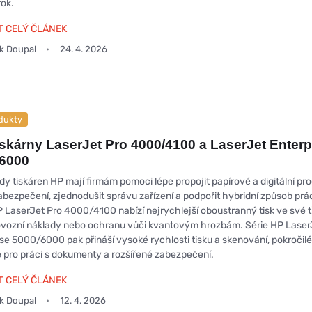
rok.
T CELÝ ČLÁNEK
ek Doupal
24. 4. 2026
dukty
iskárny LaserJet Pro 4000/4100 a LaserJet Enterp
/6000
y tiskáren HP mají firmám pomoci lépe propojit papírové a digitální pr
zabezpečení, zjednodušit správu zařízení a podpořit hybridní způsob prá
 LaserJet Pro 4000/4100 nabízí nejrychlejší oboustranný tisk ve své t
rovozní náklady nebo ochranu vůči kvantovým hrozbám. Série HP Laser
ise 5000/6000 pak přináší vysoké rychlosti tisku a skenování, pokročilé
e pro práci s dokumenty a rozšířené zabezpečení.
T CELÝ ČLÁNEK
ek Doupal
12. 4. 2026