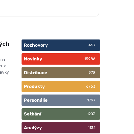
vých
Rozhovory
457
Novinky
15986
 na
tu a
davky
Distribuce
978
Produkty
6763
Personálie
1797
Setkání
1203
Analýzy
1132