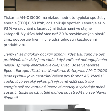
Tiskárna AM-C10000 má nízkou hodnotu typické spotřeby
energie (TEC) 0,30 kWh, což snižuje spotřebu energie až o
93 % ve srovnání s laserovými tiskárnami ve stejné
kategorii. Využívá také více než 30 % recyklovaných plastů,
čímž podporuje firemní cíle udržitelnosti i každodenní
produktivitu.
„Týmy IT se málokdy dočkají uznání, když tisk funguje bez
problémů, ale vždy jsou vidět, když zařízení nefungují nebo
nejsou splněny energetické cíle,“
uvedl Jose Sanandres,
Epson Europe.
„Tiskárnu WorkForce Enterprise AM-C10000
jsme vyvinuli jako centrální řešení pro formát A3, které si
zachovává vysoký výkon při výrazně nižší spotřebě
energie než srovnatelné laserové modely a vyžaduje méně
zásahů, takže se uživatelé mohou soustředit na své hlavní
činnosti.“