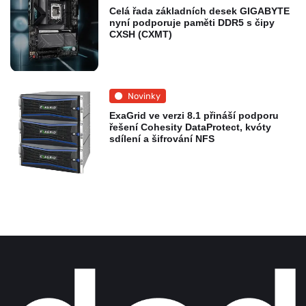
Celá řada základních desek GIGABYTE
nyní podporuje paměti DDR5 s čipy
CXSH (CXMT)
Novinky
ExaGrid ve verzi 8.1 přináší podporu
řešení Cohesity DataProtect, kvóty
sdílení a šifrování NFS