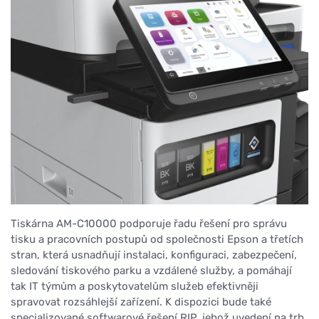
Tiskárna AM-C10000 podporuje řadu řešení pro správu
tisku a pracovních postupů od společnosti Epson a třetích
stran, která usnadňují instalaci, konfiguraci, zabezpečení,
sledování tiskového parku a vzdálené služby, a pomáhají
tak IT týmům a poskytovatelům služeb efektivněji
spravovat rozsáhlejší zařízení. K dispozici bude také
specializované softwarové řešení RIP, jehož uvedení na trh