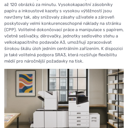
až 120 obrázků za minutu. Vysokokapacitní zásobníky
papíru a inkoustové kazety s vysokou výtěžností jsou
navrženy tak, aby snižovaly zásahy uživatele a zároveň
poskytovaly velmi konkurenceschopné náklady na stránku
(CPP). Volitelné dokončovací práce a manipulace s papírem,
včetně sešívačky, děrovačky, jednotky sedlového stehu a
velkokapacitního podavače A3, umožňují zpracovávat
širokou škálu úloh jedním centrálním zařízením. K dispozici
je také volitelná podpora SRA3, která rozšiřuje flexibilitu
médií pro náročnější požadavky na tisk.