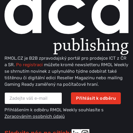
RMOL.CZ je B2B zpravodajský portál pro prodejce ICT z ČR
a SR.
Po registraci
můžete kromě newsletteru RMOL Weekly
se shrnutím novinek z uplynulého týdne odebírat také
tištěnou či digitální edici Reseller Magazinu nebo mailing
Gaming Ready zaměřený na počítačové hraní.
Přihlásit k odběru
Přihlášením k odběru RMOL Weekly souhlasíte s
Zpracováním osobních údajů
Sledujte nás na sítích: