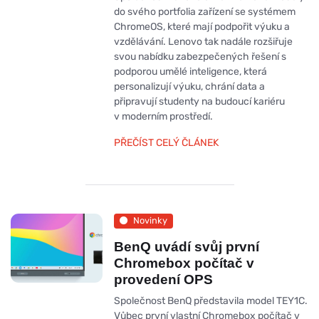
do svého portfolia zařízení se systémem
ChromeOS, které mají podpořit výuku a
vzdělávání. Lenovo tak nadále rozšiřuje
svou nabídku zabezpečených řešení s
podporou umělé inteligence, která
personalizují výuku, chrání data a
připravují studenty na budoucí kariéru
v moderním prostředí.
PŘEČÍST CELÝ ČLÁNEK
Novinky
BenQ uvádí svůj první
Chromebox počítač v
provedení OPS
Společnost BenQ představila model TEY1C.
Vůbec první vlastní Chromebox počítač v