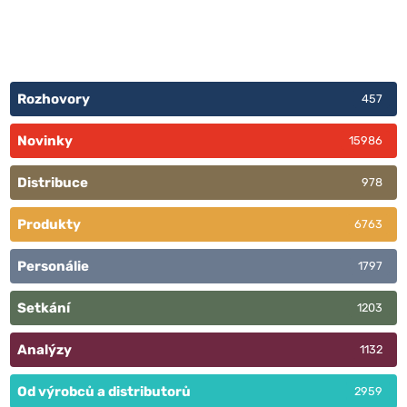
Rozhovory
457
Novinky
15986
Distribuce
978
Produkty
6763
Personálie
1797
Setkání
1203
Analýzy
1132
Od výrobců a distributorů
2959