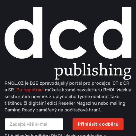
RMOL.CZ je B2B zpravodajský portál pro prodejce ICT z ČR
a SR.
Po registraci
můžete kromě newsletteru RMOL Weekly
se shrnutím novinek z uplynulého týdne odebírat také
tištěnou či digitální edici Reseller Magazinu nebo mailing
Gaming Ready zaměřený na počítačové hraní.
Přihlásit k odběru
Přihlášením k odběru RMOL Weekly souhlasíte s