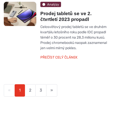
Analýzy
Prodej tabletů se ve 2.
čtvrtletí 2023 propadl
Celosvětový prodej tabletů se ve druhém
kvartálu letošního roku podle IDC propadl
téměř o 30 procent na 28,3 milionu kusů.
Prodej chromebooků naopak zaznamenal
jen velmi mírný pokles.
PŘEČÍST CELÝ ČLÁNEK
«
1
2
3
»