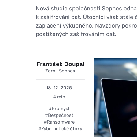
Nová studie společnosti Sophos odhal
k zašifrování dat. Útočníci však stále č
zaplacení výkupného. Navzdory pokrok
postižených zašifrováním dat.
František Doupal
Zdroj: Sophos
18. 12. 2025
4 min
#Průmysl
#Bezpečnost
#Ransomware
#Kybernetické útoky