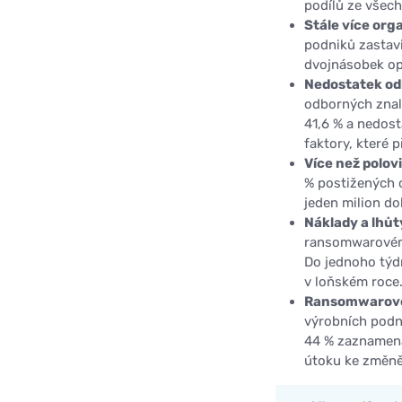
podílů ze všec
Stále více org
podniků zastavi
dvojnásobek op
Nedostatek odb
odborných znal
41,6 % a nedost
faktory, které p
Více než polov
% postižených 
jeden milion do
Náklady a lhůt
ransomwarovém 
Do jednoho týdn
v loňském roce
Ransomwarové 
výrobních podn
44 % zaznamena
útoku ke změně