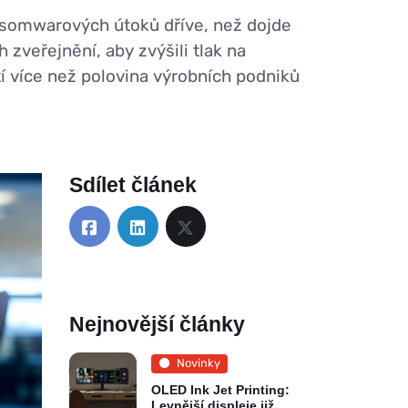
ansomwarových útoků dříve, než dojde
h zveřejnění, aby zvýšili tlak na
í více než polovina výrobních podniků
Sdílet článek
Nejnovější články
Novinky
OLED Ink Jet Printing:
Levnější displeje již