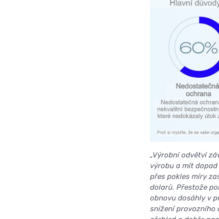
„Výrobní odvětví zá
výrobu a mít dopad n
přes pokles míry z
dolarů. Přestože po
obnovu dosáhly v pr
snížení provozního 