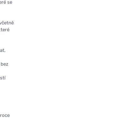
eré se
 včetně
které
at,
 bez
stí
 roce