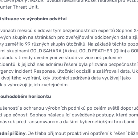
vičené plány reakce,“
uvedla Alexandra Rose, ředitelka pro výz
nter Threat Unit.
 situace ve výrobním odvětví
vanácti měsíců sledoval tým bezpečnostních expertů Sophos X
vých skupin na stránkách pro zveřejňování odcizených dat a zjis
ky zaměřilo 99 různých skupin útočníků. Na základě těchto poz
ími skupinami GOLD SAHARA (Akira), GOLD FEATHER (Qilin) a GO
uladu s trendy uvedenými ve studii ve více než polovině
dentů, k jejichž následnému řešení byla přizvána bezpečnostní
ency Incident Response, útočníci odcizili a zašifrovali data. U
y dvojitého vydírání, kdy útočníci zadržená data využívají jako
 a vyhrožují jejich zveřejněním.
 dlouhodobém horizontu
ušeností s ochranou výrobních podniků po celém světě doporuč
i společnosti Sophos následující osvědčené postupy, které pom
 náskok před ransomwarem a dalšími kybernetickými hrozbami:
adní příčiny
: Je třeba přijmout proaktivní opatření k řešení běž