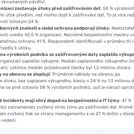
h zkoumaných odvětví.
anizací zastavuje útoky před zašifrováním dat
: 50 % výrobníc
lo útok předtím, než mohlo dojít k zašifrování dat. To je více ne
roti loňským 24 %.
orných znalostí a slabá ochrana podporují útoky
: Nedostate
ostí uvedlo 42,5 % organizací. Neznámé bezpečnostní mezery u
atečnou ochranu 41 %. Respondenti identifikovali v průměru tři i
řispěly k útoku.
ina výrobních podniků se zašifrovanými daty zaplatila výkup
organizací zaplatilo výkupné. Medián zaplaceného výkupného čin
larů, zatímco medián požadované částky byl 1,2 milionu dolarů.
y na obnovu se zlepšují
: Průměrné náklady na obnovu po
útoku, bez zaplacení výkupného, klesly o 24 % na 1,3 milionu d
e se plně zotavilo 58 % výrobních podniků, což je nárůst oprot
.
incidenty mají silný dopad na bezpečnostní a IT týmy
: 47 %
iků zaznamenalo zvýšený stres týmu po zašifrování dat. Kromě
lo zvýšený tlak ze strany managementu a ve 27 % došlo v důsl
 vedení.