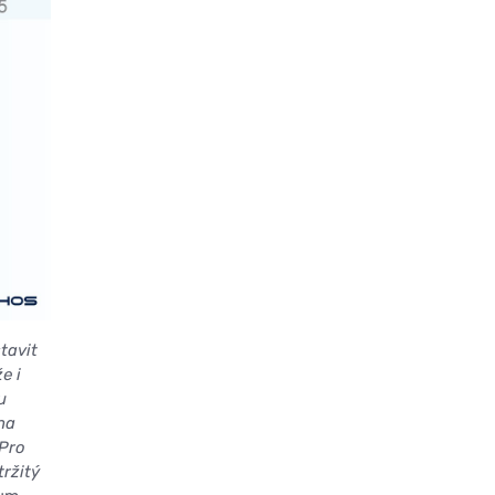
tavit
e i
u
na
 Pro
tržitý