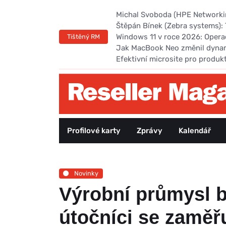
Michal Svoboda (HPE Networking
Štěpán Bínek (Zebra systems): 
Windows 11 v roce 2026: Opera
Tištěný RM
Jak MacBook Neo změnil dyna
Efektivní microsite pro produk
Profilové karty
Zprávy
Kalendář
Novinky
Výrobní průmysl b
útočníci se zaměřu