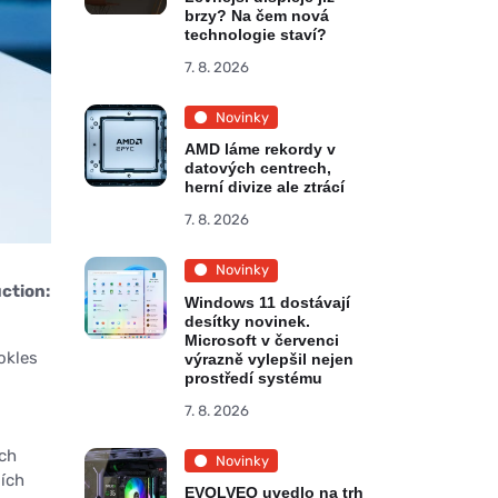
brzy? Na čem nová
technologie staví?
7. 8. 2026
Novinky
AMD láme rekordy v
datových centrech,
herní divize ale ztrácí
7. 8. 2026
Novinky
ction:
Windows 11 dostávají
desítky novinek.
Microsoft v červenci
okles
výrazně vylepšil nejen
prostředí systému
7. 8. 2026
ých
Novinky
ších
EVOLVEO uvedlo na trh