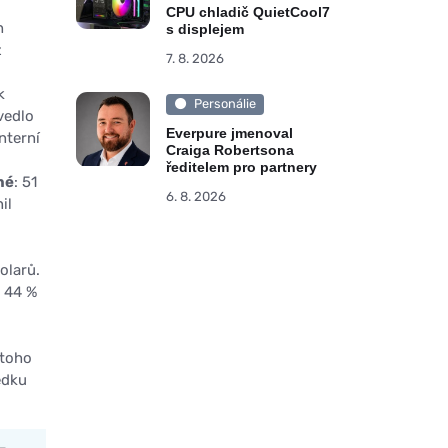
CPU chladič QuietCool7
h
s displejem
ž
7. 8. 2026
k
Personálie
vedlo
Everpure jmenoval
nterní
Craiga Robertsona
ředitelem pro partnery
né
: 51
6. 8. 2026
il
olarů.
i 44 %
 toho
edku