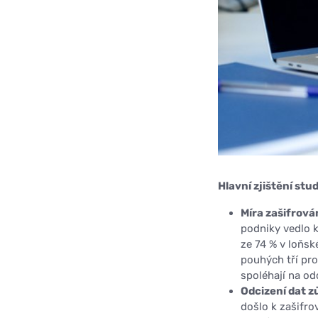
Hlavní zjištění st
Míra zašifrován
podniky vedlo k
ze 74 % v loňsk
pouhých tří pro
spoléhají na od
Odcizení dat
došlo k zašifro