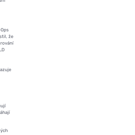
kum
-Ops
til, že
orování
LD
kazuje
ují
áhají
ných