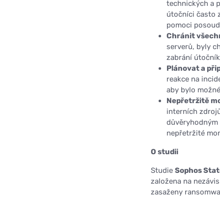
technických a p
útočníci často
pomoci posoudit 
Chránit všech
serverů, byly 
zabrání útočník
Plánovat a přip
reakce na incid
aby bylo možné
Nepřetržitě m
interních zdroj
důvěryhodným p
nepřetržité mo
O studii
Studie
Sophos Stat
založena na nezávis
zasaženy ransomwa