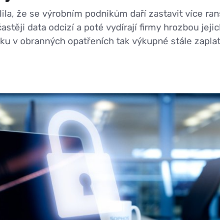
ila, že se výrobním podnikům daří zastavit více r
astěji data odcizí a poté vydírají firmy hrozbou jejic
u v obranných opatřeních tak výkupné stále zaplat