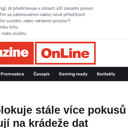
): AI představuje v oblasti sítí zásadní posun
Trh se zálohováním nabízí nové příležitosti
ční systém, nebo reklamní prostor?
miku trhu
t nebo službu
Promoakce
Časopis
Gaming ready
Kontakty
lokuje stále více pokus
jí na krádeže dat