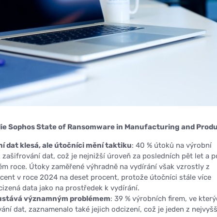
udie Sophos State of Ransomware in Manufacturing and Produ
í dat klesá, ale útočníci mění taktiku
: 40 % útoků na výrobní
 zašifrování dat, což je nejnižší úroveň za posledních pět let a p
ém roce. Útoky zaměřené výhradně na vydírání však vzrostly z
cent v roce 2024 na deset procent, protože útočníci stále více
cizená data jako na prostředek k vydírání.
 zůstává významným problémem
: 39 % výrobních firem, ve kter
vání dat, zaznamenalo také jejich odcizení, což je jeden z nejvyš