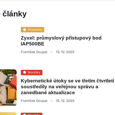
 články
Produkty
Zyxel: průmyslový přístupový bod
IAP500BE
František Doupal
13. 12. 2025
Novinky
Kybernetické útoky se ve třetím čtvrtletí
soustředily na veřejnou správu a
zanedbané aktualizace
František Doupal
15. 12. 2025