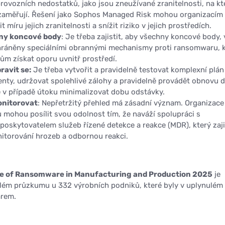
rovozních nedostatků, jako jsou zneužívané zranitelnosti, na kt
 zaměřují. Řešení jako Sophos Managed Risk mohou organizacím
míru jejich zranitelnosti a snížit riziko v jejich prostředích.
ny koncové body
: Je třeba zajistit, aby všechny koncové body,
chráněny speciálními obrannými mechanismy proti ransomwaru, 
ům získat oporu uvnitř prostředí.
ravit se:
Je třeba vytvořit a pravidelně testovat komplexní plán
enty, udržovat spolehlivé zálohy a pravidelně provádět obnovu d
 v případě útoku minimalizovat dobu odstávky.
onitorovat
: Nepřetržitý přehled má zásadní význam. Organizace
ů mohou posílit svou odolnost tím, že naváží spolupráci s
oskytovatelem služeb řízené detekce a reakce (MDR), který zaji
nitorování hrozeb a odbornou reakci.
e of Ransomware in Manufacturing and Production 2025
je
lém průzkumu u 332 výrobních podniků, které byly v uplynulém
rem.