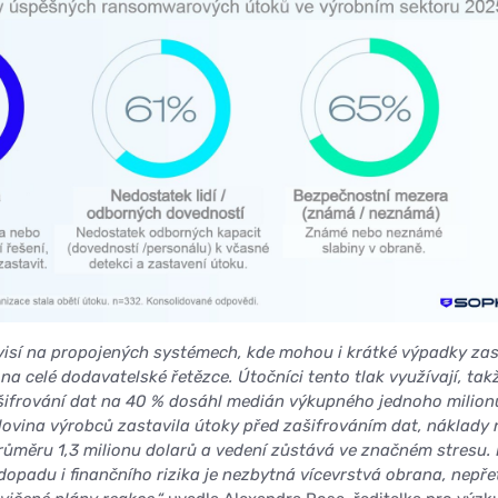
visí na propojených systémech, kde mohou i krátké výpadky zas
a celé dodavatelské řetězce. Útočníci tento tlak využívají, takž
ašifrování dat na 40 % dosáhl medián výkupného jednoho milion
lovina výrobců zastavila útoky před zašifrováním dat, náklady 
ůměru 1,3 milionu dolarů a vedení zůstává ve značném stresu.
dopadu i finančního rizika je nezbytná vícevrstvá obrana, nepře