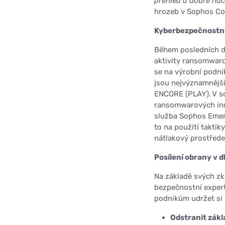
přehled a dobře nac
hrozeb v Sophos Cou
Kyberbezpečnostní
Během posledních d
aktivity ransomwaro
se na výrobní podni
jsou nejvýznamnějš
ENCORE (PLAY). V so
ransomwarových inci
služba Sophos Emerg
to na použití taktik
nátlakový prostředek
Posílení obrany v
Na základě svých zk
bezpečnostní expert
podnikům udržet si
Odstranit zákl