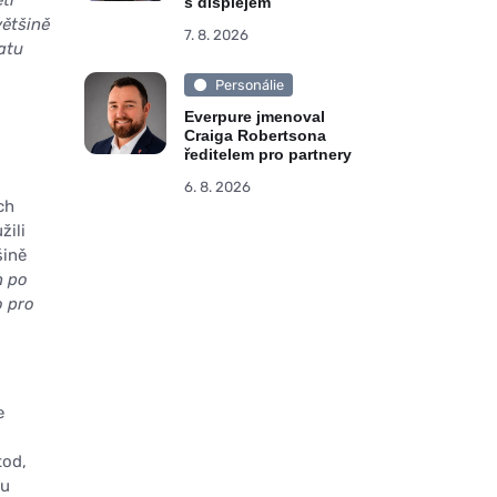
etí
s displejem
většině
7. 8. 2026
atu
Personálie
Everpure jmenoval
Craiga Robertsona
ředitelem pro partnery
6. 8. 2026
ch
žili
šině
h po
o pro
e
tod,
ou