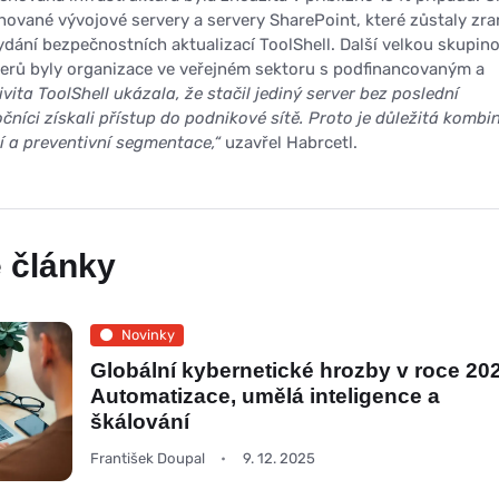
ované vývojové servery a servery SharePoint, které zůstaly zra
ydání bezpečnostních aktualizací ToolShell. Další velkou skupin
erů byly organizace ve veřejném sektoru s podfinancovaným a
ivita ToolShell ukázala, že stačil jediný server bez poslední
čníci získali přístup do podnikové sítě. Proto je důležitá kombi
 a preventivní segmentace,“
uzavřel Habrcetl.
 články
Novinky
Globální kybernetické hrozby v roce 20
Automatizace, umělá inteligence a
škálování
František Doupal
9. 12. 2025