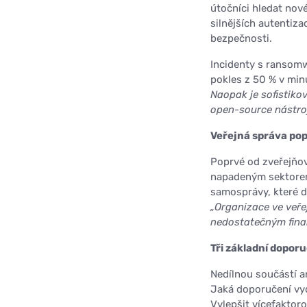
útočníci hledat nov
silnějších autentiza
bezpečnosti.
Incidenty s ransomw
pokles z 50 % v min
Naopak je sofistiko
open-source nástroj
Veřejná správa po
Poprvé od zveřejňov
napadeným sektorem 
samosprávy, které do
„Organizace ve veře
nedostatečným finan
Tři základní dopor
Nedílnou součástí a
Jaká doporučení vyda
Vylepšit vícefaktoro