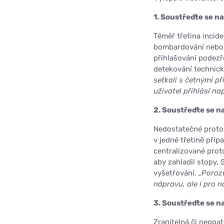
1. Soustřeďte se n
Téměř třetina incid
bombardování nebo o
přihlašování podezř
detekování technic
setkali s četnými p
uživatel přihlásí na
2. Soustřeďte se n
Nedostatečné proto
v jedné třetině příp
centralizované prot
aby zahladil stopy,
vyšetřování.
„Poroz
nápravu, ale i pro n
3. Soustřeďte se n
Zranitelná či neopat