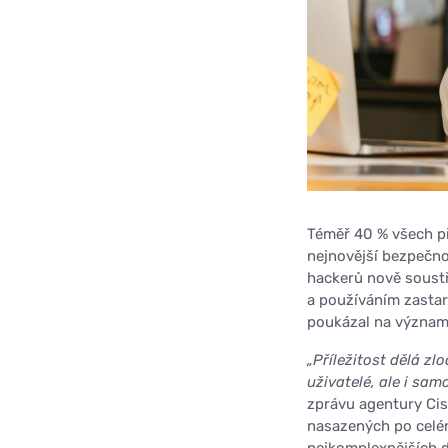
Téměř 40 % všech př
nejnovější bezpečno
hackerů nově soustř
a používáním zastar
poukázal na význam
„Příležitost dělá zl
uživatelé, ale i samo
zprávu agentury Cis
nasazených po celém