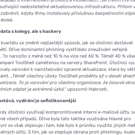
atabází o internetovém provozu a incidentech.
„Ve třetím čtvrtl
eužívající nedostatečně aktualizovanou infrastrukturu. Přitom 
o zabránit, kdyby firmy instalovaly příslušnou bezpečnostní zápl
“
dodal.
 data s kolegy, ale s hackery
kvartálu se změnil nejčastější způsob, jak se útočníci dostávali
bětí. Dříve dominantní phishing vystřídalo zneužívání veřejně
í. To narostlo z méně než 10 % na více než 60 %. Téměř 40 % vše
ampaní ToolShell zaměřenou na servery SharePoint. Útočníci vyu
ovaly varování k nainstalování opravné aktualizace, která by vět
ánit.
„Téměř všechny útoky ToolShell proběhly až v deseti dnec
alizace. To je varování pro všechny organizace, že časové okn
ních záplat je extrémně úzké,“
upozornil Habrcetl.
stává, vydírání je sofistikovanější
kdy útočníci využívají kompromitované interní e-mailové účty, s
tině všech případů. Dříve byla tato taktika využívána hlavně pro
yní se však objevuje i tam, kde bylo k průniku využito jiných me
latných účtů. S tím, jak se zlepšuje obrana proti phishingu, bud