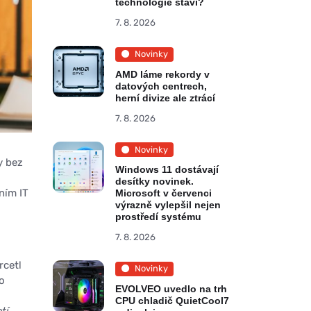
technologie staví?
7. 8. 2026
Novinky
AMD láme rekordy v
datových centrech,
herní divize ale ztrácí
7. 8. 2026
Novinky
y bez
Windows 11 dostávají
desítky novinek.
ním IT
Microsoft v červenci
výrazně vylepšil nejen
prostředí systému
7. 8. 2026
rcetl
Novinky
o
EVOLVEO uvedlo na trh
CPU chladič QuietCool7