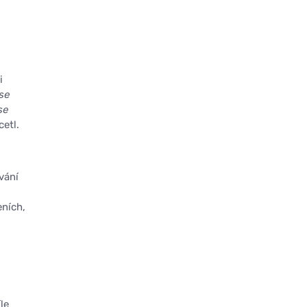
i
 se
se
cetl.
vání
eních,
le