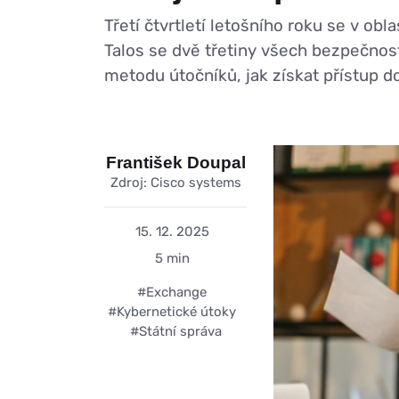
Třetí čtvrtletí letošního roku se v o
Talos se dvě třetiny všech bezpečnost
metodu útočníků, jak získat přístup do 
František Doupal
Zdroj: Cisco systems
15. 12. 2025
5 min
#Exchange
#Kybernetické útoky
#Státní správa