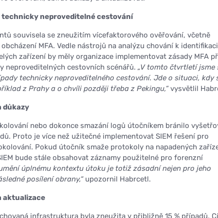
a technicky neproveditelné cestování
entů souvisela se zneužitím vícefaktorového ověřování, včetně
bcházení MFA. Vedle nástrojů na analýzu chování k identifikaci
elých zařízení by měly organizace implementovat zásady MFA př
ky neproveditelných cestovních scénářů.
„V tomto čtvrtletí jsme
řípady technicky neproveditelného cestování. Jde o situaci, kdy 
příklad z Prahy a o chvíli později třeba z Pekingu,“
vysvětlil Habr
a důkazy
kolování nebo dokonce smazání logů útočníkem bránilo vyšetřo
adů. Proto je více než užitečné implementovat SIEM řešení pro
okolování. Pokud útočník smaže protokoly na napadených zaříz
 SIEM bude stále obsahovat záznamy použitelné pro forenzní
umění úplnému kontextu útoku je totiž zásadní nejen pro jeho
ásledné posílení obrany,“
upozornil Habrcetl.
a aktualizace
chovaná infrastruktura byla zneužita v přibližně 15 % případů. Cí