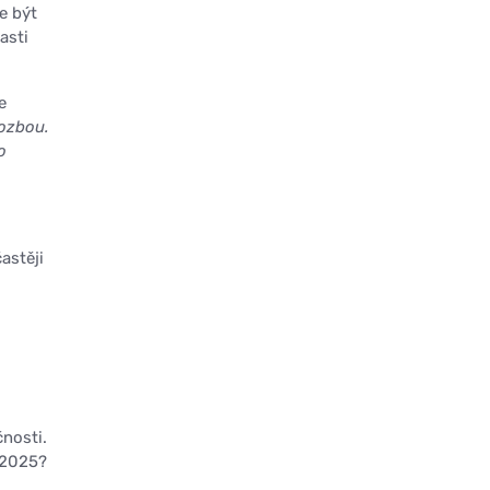
e být
asti
e
ozbou.
o
astěji
čnosti.
u 2025?