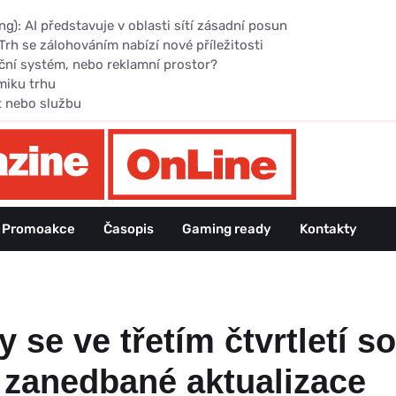
): AI představuje v oblasti sítí zásadní posun
Trh se zálohováním nabízí nové příležitosti
ční systém, nebo reklamní prostor?
miku trhu
t nebo službu
Promoakce
Časopis
Gaming ready
Kontakty
 se ve třetím čtvrtletí s
 zanedbané aktualizace