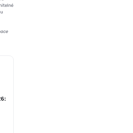
nitelné
ou
nace
26: