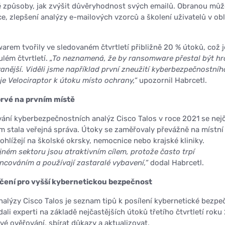
é způsoby, jak zvýšit důvěryhodnost svých emailů. Obranou můž
ce, zlepšení analýzy e-mailových vzorců a školení uživatelů v obl
arem tvořily ve sledovaném čtvrtletí přibližně 20 % útoků, což j
ulém čtvrtletí.
„To neznamená, že by ransomware přestal být hr
vanější. Viděli jsme například první zneužití kyberbezpečnostníh
e Velociraptor k útoku místo ochrany,“
upozornil Habrcetl.
prvé na prvním místě
ání kyberbezpečnostních analýz Cisco Talos v roce 2021 se nejč
stala veřejná správa. Útoky se zaměřovaly převážně na místní
hlížejí na školské okrsky, nemocnice nebo krajské kliniky.
jném sektoru jsou atraktivním cílem, protože často trpí
cováním a používají zastaralé vybavení,“
dodal Habrcetl.
učení pro vyšší kybernetickou bezpečnost
nalýzy Cisco Talos je seznam tipů k posílení kybernetické bezpe
li experti na základě nejčastějších útoků třetího čtvrtletí rok
vé ověřování, sbírat důkazy a aktualizovat.