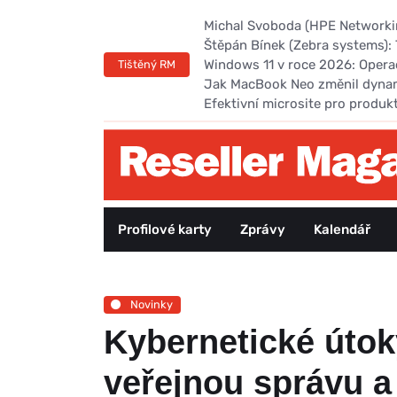
Michal Svoboda (HPE Networking
Štěpán Bínek (Zebra systems): 
Windows 11 v roce 2026: Opera
Tištěný RM
Jak MacBook Neo změnil dyna
Efektivní microsite pro produk
Profilové karty
Zprávy
Kalendář
Novinky
Kybernetické útoky
veřejnou správu a