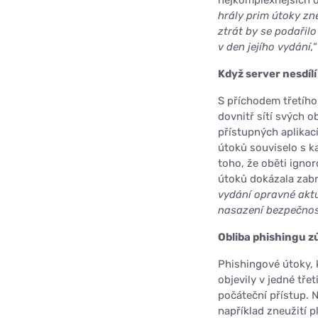
nejkomplexnějších d
hrály prim útoky zn
ztrát by se podařil
v den jejího vydání,
Když server nesdílí
S příchodem třetího 
dovnitř sítí svých o
přístupných aplikac
útoků souviselo s k
toho, že oběti ignor
útoků dokázala zabr
vydání opravné aktu
nasazení bezpečnost
Obliba phishingu zů
Phishingové útoky, 
objevily v jedné tře
počáteční přístup. N
například zneužití p