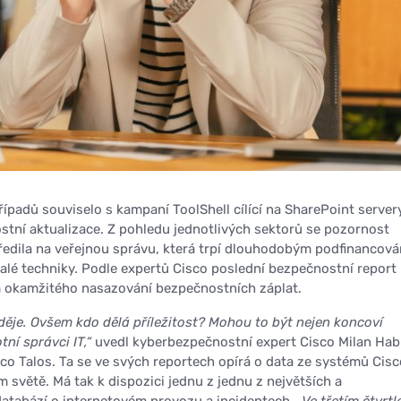
ípadů souviselo s kampaní ToolShell cílící na SharePoint server
stní aktualizace. Z pohledu jednotlivých sektorů se pozornost
edila na veřejnou správu, která trpí dlouhodobým podfinancová
alé techniky. Podle expertů Cisco poslední bezpečnostní report
 okamžitého nasazování bezpečnostních záplat.
oděje. Ovšem kdo dělá příležitost? Mohou to být nejen koncoví
tní správci IT,“
uvedl kyberbezpečnostní expert Cisco Milan Hab
co Talos. Ta se ve svých reportech opírá o data ze systémů Cisc
 světě. Má tak k dispozici jednu z jednu z největších a