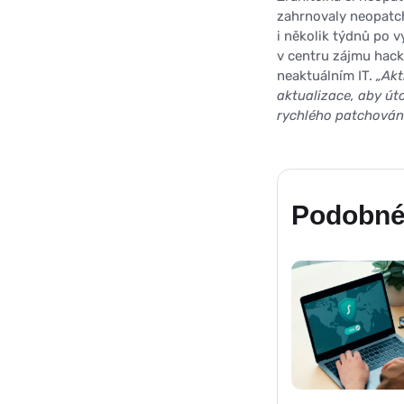
zahrnovaly neopatch
i několik týdnů po v
v centru zájmu hack
neaktuálním IT.
„Akt
aktualizace, aby úto
rychlého patchování
Podobné