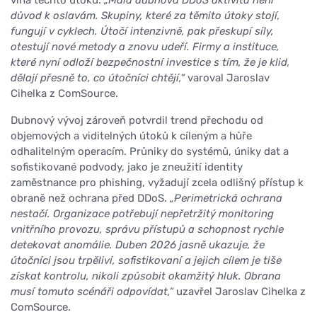
vlna těchto útoků.
„Malá dubnová DDoS aktivita není
důvod k oslavám. Skupiny, které za těmito útoky stojí,
fungují v cyklech. Útočí intenzivně, pak přeskupí síly,
otestují nové metody a znovu udeří. Firmy a instituce,
které nyní odloží bezpečnostní investice s tím, že je klid,
dělají přesně to, co útočníci chtějí,“
varoval Jaroslav
Cihelka z ComSource.
Dubnový vývoj zároveň potvrdil trend přechodu od
objemových a viditelných útoků k cíleným a hůře
odhalitelným operacím. Průniky do systémů, úniky dat a
sofistikované podvody, jako je zneužití identity
zaměstnance pro phishing, vyžadují zcela odlišný přístup k
obraně než ochrana před DDoS.
„Perimetrická ochrana
nestačí. Organizace potřebují nepřetržitý monitoring
vnitřního provozu, správu přístupů a schopnost rychle
detekovat anomálie. Duben 2026 jasně ukazuje, že
útočníci jsou trpěliví, sofistikovaní a jejich cílem je tiše
získat kontrolu, nikoli způsobit okamžitý hluk. Obrana
musí tomuto scénáři odpovídat,“
uzavřel Jaroslav Cihelka z
ComSource.