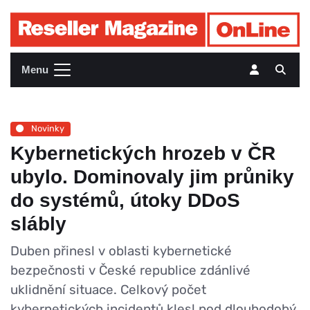
Menu
Novinky
Kybernetických hrozeb v ČR
ubylo. Dominovaly jim průniky
do systémů, útoky DDoS
slábly
Duben přinesl v oblasti kybernetické
bezpečnosti v České republice zdánlivé
uklidnění situace. Celkový počet
kybernetických incidentů klesl pod dlouhodobý