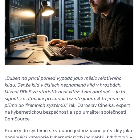
„Duben na první pohled vypadá jako měsíc relativního
klidu. Jenže klid v číslech neznamená klid v hrozbách.
Mizení DDoS ze statistik není vítězstvím obránců – je to
signál, že útočníci přesunuli těžiště jinam. A to jinam je
přímo do firemních systémů,“
řekl Jaroslav Cihelka, expert
na kybernetickou bezpečnost a spolumajitel společnosti
ComSource.
Průniky do systémů se v dubnu jednoznačně potvrdily jako
dominující kategorie kybernetických incidentů, když tvořily