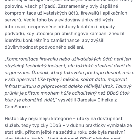
polovinu všech případů. Zaznamenány byly úspěšné
kompromitace uživatelských účtů, firewallů i aplikačních
serverů. Vedle toho byly evidovány úniky citlivých
informací, neoprávněné přístupy k datům i případy
podvodu, kdy útočníci při phishingové kampani zneužili
identitu konkrétního zaměstnance, aby zvýšili
důvěryhodnost podvodného sdělení.
„Kompromitace firewallu nebo uživatelských účtů není jen
obyčejný technický incident, ale faktické otevření dveří do
organizace. Útočník, který takového přístupu dosáhl, může
v síti operovat tiše týdny i měsíce, sbírat data, mapovat
infrastrukturu a připravovat daleko ničivější útok. Takový
průnik je přitom mnohem hůře odhalitelný než DDoS útok,
který je okamžitě vidět,“
vysvětlil Jaroslav Cihelka z
ComSource.
Historicky nejsilnější kategorie – útoky na dostupnost
služeb, tedy typicky DDoS – v dubnu prakticky vymizela ze
statistik, přitom ještě na začátku roku zde byla masivní