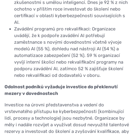
zkušenostmi s umělou inteligencí. Dnes je 92 % z nich
ochotno v příštím roce investovat do školení nebo
certifikací v oblasti kyberbezpečnosti souvisejících s
AI.
Zavádění programů pro rekvalifikaci: Organizace
uvádějí, že k podpoře zavádění AI potřebují
zaměstnance s novými dovednostmi včetně vývoje
modelů AI (55 %), dohledu nad nástroji AI (54 %) a
automatizace zabezpečení (52 %). 59 % organizací
vyvíjí interní školicí nebo rekvalifikační programy na
podporu zavádění AI, zatímco 52 % zajišťuje školení
nebo rekvalifikaci od dodavatelů v oboru.
Odolnost podniků vyžaduje investice do překlenutí
mezery v dovednostech
Investice na úrovni představenstva a vedení do
vrstevnatého přístupu ke kyberbezpečnosti (kombinující
lidi, procesy a technologie) jsou nezbytné. Organizace by
měly i nadále rozvíjet a využívat dosud nevyužité talentové
rezervy a investovat do školení a zvyšování kvalifikace, aby