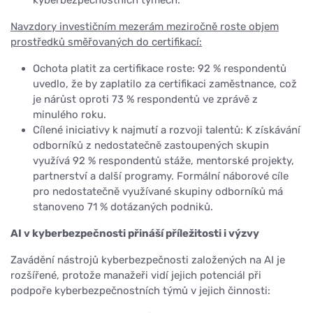
kyberbezpečnostních týmech.
Navzdory investičním mezerám meziročně roste objem
prostředků směřovaných do certifikací:
Ochota platit za certifikace roste: 92 % respondentů
uvedlo, že by zaplatilo za certifikaci zaměstnance, což
je nárůst oproti 73 % respondentů ve zprávě z
minulého roku.
Cílené iniciativy k najmutí a rozvoji talentů: K získávání
odborníků z nedostatečně zastoupených skupin
využívá 92 % respondentů stáže, mentorské projekty,
partnerství a další programy. Formální náborové cíle
pro nedostatečně využívané skupiny odborníků má
stanoveno 71 % dotázaných podniků.
AI v kyberbezpečnosti přináší příležitosti i výzvy
Zavádění nástrojů kyberbezpečnosti založených na AI je
rozšířené, protože manažeři vidí jejich potenciál při
podpoře kyberbezpečnostních týmů v jejich činnosti: