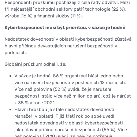
Respondenti průzkumu pocházejí z celé řady odvětví. Mezi
tři nejčastější obchodní sektory patří technologie (22 %),
výroba (16 %) a finanční služby (11 %).
Kyberbezpečnost musí být prioritou, v sázce je hodně
Nedostatek dovedností v oblasti kyberbezpečnosti zůstává
hlavní příčinou devastujících narušení bezpečnosti v
podnicích.
Globální průzkum odhalil, že:
V sázce je hodně: 86 % organizací hlásí jedno nebo
více narušení bezpečnosti v posledních 12 měsících.
Více než polovina (52 %) uvádí, že je narušení
bezpečnosti stálo více než milion dolarů, což je nárůst
z 38 % v roce 2021.
Hlavní hrozbou je stále nedostatek dovedností:
Manažeři v oblasti IT již třetí rok po sobě uvedli
nedostatek dovedností v oblasti kyberbezpečnosti
jako hlavní příčinu narušení bezpečnosti (56 %). Více
než polovina (51 %) uvádí, že nejvíce potřebují