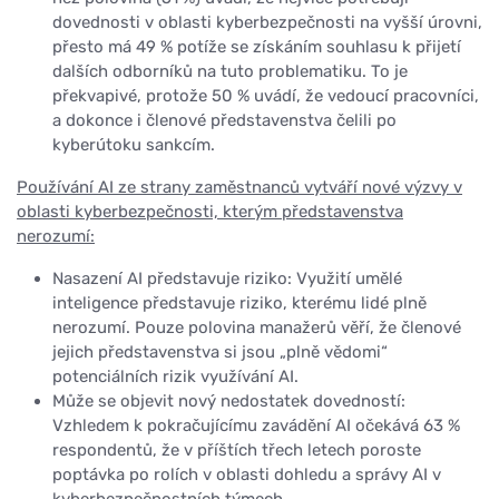
dovednosti v oblasti kyberbezpečnosti na vyšší úrovni,
přesto má 49 % potíže se získáním souhlasu k přijetí
dalších odborníků na tuto problematiku. To je
překvapivé, protože 50 % uvádí, že vedoucí pracovníci,
a dokonce i členové představenstva čelili po
kyberútoku sankcím.
Používání AI ze strany zaměstnanců vytváří nové výzvy v
oblasti kyberbezpečnosti, kterým představenstva
nerozumí:
Nasazení AI představuje riziko: Využití umělé
inteligence představuje riziko, kterému lidé plně
nerozumí. Pouze polovina manažerů věří, že členové
jejich představenstva si jsou „plně vědomi“
potenciálních rizik využívání AI.
Může se objevit nový nedostatek dovedností:
Vzhledem k pokračujícímu zavádění AI očekává 63 %
respondentů, že v příštích třech letech poroste
poptávka po rolích v oblasti dohledu a správy AI v