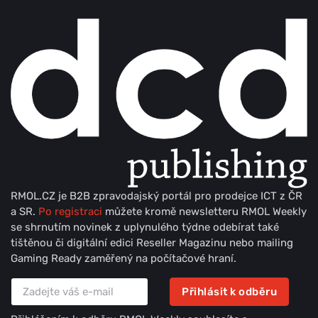
RMOL.CZ je B2B zpravodajský portál pro prodejce ICT z ČR
a SR.
Po registraci
můžete kromě newsletteru RMOL Weekly
se shrnutím novinek z uplynulého týdne odebírat také
tištěnou či digitální edici Reseller Magazinu nebo mailing
Gaming Ready zaměřený na počítačové hraní.
Přihlásit k odběru