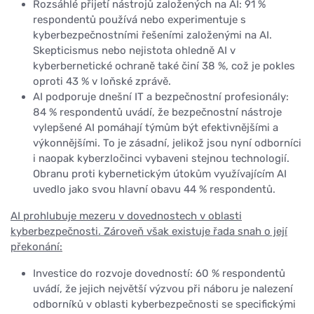
Rozsáhlé přijetí nástrojů založených na AI: 91 %
respondentů používá nebo experimentuje s
kyberbezpečnostními řešeními založenými na AI.
Skepticismus nebo nejistota ohledně AI v
kyberbernetické ochraně také činí 38 %, což je pokles
oproti 43 % v loňské zprávě.
AI podporuje dnešní IT a bezpečnostní profesionály:
84 % respondentů uvádí, že bezpečnostní nástroje
vylepšené AI pomáhají týmům být efektivnějšími a
výkonnějšími. To je zásadní, jelikož jsou nyní odborníci
i naopak kyberzločinci vybaveni stejnou technologií.
Obranu proti kybernetickým útokům využívajícím AI
uvedlo jako svou hlavní obavu 44 % respondentů.
AI prohlubuje mezeru v dovednostech v oblasti
kyberbezpečnosti. Zároveň však existuje řada snah o její
překonání:
Investice do rozvoje dovedností: 60 % respondentů
uvádí, že jejich největší výzvou při náboru je nalezení
odborníků v oblasti kyberbezpečnosti se specifickými