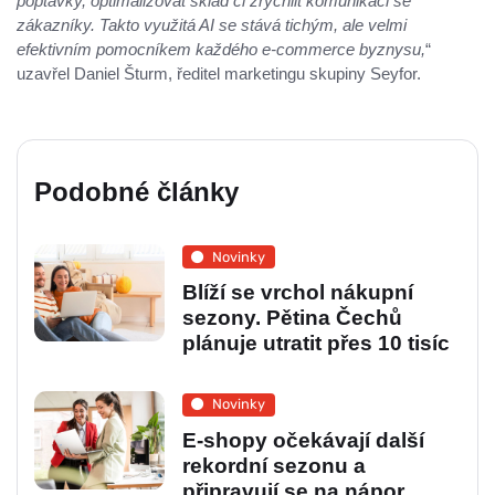
poptávky, optimalizovat sklad či zrychlit komunikaci se
zákazníky. Takto využitá AI se stává tichým, ale velmi
efektivním pomocníkem každého e-commerce byznysu,
“
uzavřel Daniel Šturm, ředitel marketingu skupiny Seyfor.
Podobné články
Novinky
Blíží se vrchol nákupní
sezony. Pětina Čechů
plánuje utratit přes 10 tisíc
Novinky
E-shopy očekávají další
rekordní sezonu a
připravují se na nápor