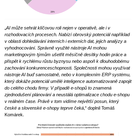
„
AI může sehrát klíčovou roli nejen v operativě, ale i v
rozhodovacích procesech. Nabízí obrovský potenciál například
v oblasti dohledávání interních i externích dat, jejich analýzy a
vyhodnocování. Správně využité nástroje AI mohou
marketingovým týmům ušetřit měsíčně desítky hodin práce a
přispět k rychlému růstu byznysu nebo aspoň k dlouhodobému
zachování konkurenceschopnosti. Společnosti mohou využívat
nástroje AI buď samostatně, nebo v komplexním ERP systému,
který dokáže potenciál umělé inteligence automatizovaně zapojit
do celého chodu firmy. V případě e-shopů to znamená
zjednodušení plánování a neustálá optimalizace chodu e-shopu
v reálném čase. Právě v tom vidíme největší posun, který
české a slovenské e-shopy teprve čeká
,“ doplnil Tomáš
Komárek.