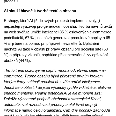
procesů.
AI slouží hlavně k tvorbě textů a obsahu
E-shopy, které AI již do svých procesů implementovaly, ji
nejčastěji využívají pro generování obsahu. Tvorbu návrhů textů
na web svěřuje umělé inteligenci 85 % oslovených e-commerce
podnikatelů, 67 % ji nechává generovat produktové popisy a 65
% si ji bere na pomoc při přípravě newsletterů. Uplatnění
nachází AI také v oblasti přípravy obsahu pro sociální sítě (63
%) a přípravy vizuálů, například při generování či vylepšování
obrázků (44 %).
„
Tento trend pozorujeme napříč mnoha odvětvími, nejen v e-
commerce. Tvorba obsahu bývá přirozeně prvním krokem,
kterým firmy začínají pronikat do světa umělé inteligence.
Jedná se o oblast, kde jsou výsledky rychle viditelné a relativně
snadno měřitelné. Reálný potenciál AI je ale mnohem širší.
Dokáže významně podpořit obchodní a strategické řízení,
automatizovat rozhodovací procesy a efektivně propojit
informace napříč celou organizací. Čím dřív podniky začnou AI
využívat i v těchto oblastech, tím větší konkurenční výhodu