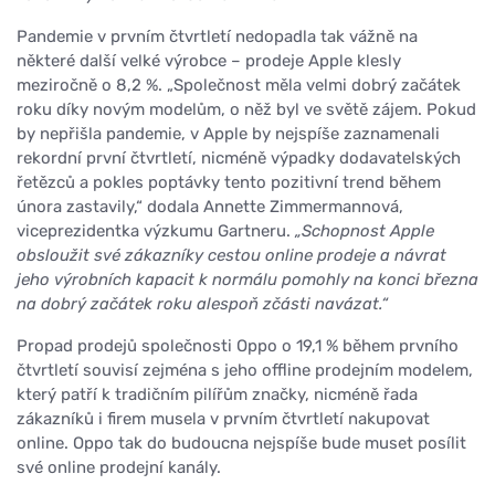
Pandemie v prvním čtvrtletí nedopadla tak vážně na
některé další velké výrobce – prodeje Apple klesly
meziročně o 8,2 %. „Společnost měla velmi dobrý začátek
roku díky novým modelům, o něž byl ve světě zájem. Pokud
by nepřišla pandemie, v Apple by nejspíše zaznamenali
rekordní první čtvrtletí, nicméně výpadky dodavatelských
řetězců a pokles poptávky tento pozitivní trend během
února zastavily,“ dodala Annette Zimmermannová,
viceprezidentka výzkumu Gartneru.
„Schopnost Apple
obsloužit své zákazníky cestou online prodeje a návrat
jeho výrobních kapacit k normálu pomohly na konci března
na dobrý začátek roku alespoň zčásti navázat.“
Propad prodejů společnosti Oppo o 19,1 % během prvního
čtvrtletí souvisí zejména s jeho offline prodejním modelem,
který patří k tradičním pilířům značky, nicméně řada
zákazníků i firem musela v prvním čtvrtletí nakupovat
online. Oppo tak do budoucna nejspíše bude muset posílit
své online prodejní kanály.