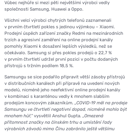
Vůbec nejhůře si mezi pěti největšími výrobci vedly
společnosti Samsung, Huawei a Oppo.
Všichni velcí výrobci chytrých telefonů zaznamenali
v prvním čtvrtletí pokles s jedinou výjimkou – Xiaomi.
Prodejní úspěch zařízení značky Redmi na mezinárodních
trzích a agresivní zaměření na online prodejní kanály
pomohly Xiaomi k dosažení lepších výsledků, než se
očekávalo. Samsung si přes pokles prodejů o 22,7 %
v prvním čtvrtletí udržel první pozici v počtu dodaných
přístrojů s tržním podílem 18,5 %.
Samsungu se sice podařilo připravit větší zásoby přístrojů
v distribučních kanálech při přípravě na uvedení nových
modelů, nicméně jeho neefektivní online prodejní kanály
v kombinaci s karanténou vedly k mnohem slabším
prodejům koncovým zákazníkům.
„COVID-19 měl na prodeje
Samsungu ve čtvrtletí negativní dopad, nicméně mohlo být
mnohem hůř,“
vysvětlil Anshul Gupta.
„Omezená
přítomnost značky na čínském trhu a umístění řady
výrobních závodů mimo Čínu zabránilo ještě většímu