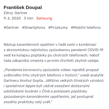
František Doupal
Zdroj: Gartner
9. 6. 2020
3 min
Samsung
#Gartner
#Smartphony
#Průzkumy
#Mobilní telefony
Nástup karanténních opatření v řadě zemí v kombinaci
s ekonomickou nejistotou způsobenou pandemií COVID-19
vedl ke kolapsu poptávky po chytrých telefonech, neboť
řada zákazníků omezila v prvním čtvrtletí zbytné výdaje.
„Pandemie koronaviru způsobila vůbec největší propad
světového trhu chytrých telefonů v historii,“
uvedl analytik
Gartneru Anshul Gupta.
„Většina velkých čínských výrobců
i společnost Apple byli vážně zasaženi dočasnými
odstávkami továren v Číně a poklesem poptávky
způsobeným karanténními opatřeními, jež postupně
zasáhly prakticky celý svět.“