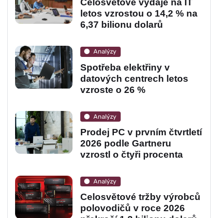
Celosvětové výdaje na IT
letos vzrostou o 14,2 % na
6,37 bilionu dolarů
Analýzy
Spotřeba elektřiny v
datových centrech letos
vzroste o 26 %
Analýzy
Prodej PC v prvním čtvrtletí
2026 podle Gartneru
vzrostl o čtyři procenta
Analýzy
Celosvětové tržby výrobců
polovodičů v roce 2026