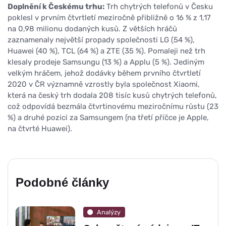
Doplnění k Českému trhu:
Trh chytrých telefonů v Česku
poklesl v prvním čtvrtletí meziročně přibližně o 16 % z 1,17
na 0,98 milionu dodaných kusů. Z větších hráčů
zaznamenaly největší propady společnosti LG (54 %),
Huawei (40 %), TCL (64 %) a ZTE (35 %). Pomaleji než trh
klesaly prodeje Samsungu (13 %) a Applu (5 %). Jediným
velkým hráčem, jehož dodávky během prvního čtvrtletí
2020 v ČR významně vzrostly byla společnost Xiaomi,
která na český trh dodala 208 tisíc kusů chytrých telefonů,
což odpovídá bezmála čtvrtinovému meziročnímu růstu (23
%) a druhé pozici za Samsungem (na třetí příčce je Apple,
na čtvrté Huawei).
Podobné články
Analýzy