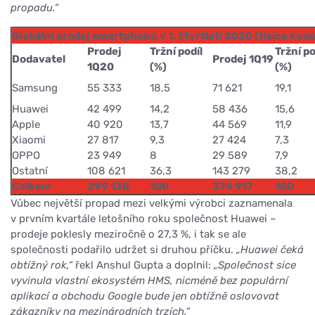
propadu.“
Globální prodej smartphonů v 1. čtvrtletí 2020 (tisíce kusů
Prodej
Tržní podíl
Tržní po
Dodavatel
Prodej 1Q19
1Q20
(%)
(%)
Samsung
55 333
18,5
71 621
19,1
Huawei
42 499
14,2
58 436
15,6
Apple
40 920
13,7
44 569
11,9
Xiaomi
27 817
9,3
27 424
7,3
OPPO
23 949
8
29 589
7,9
Ostatní
108 621
36,3
143 279
38,2
Celkem
299 138
100
374 917
100
Vůbec největší propad mezi velkými výrobci zaznamenala
v prvním kvartále letošního roku společnost Huawei –
prodeje poklesly meziročně o 27,3 %, i tak se ale
společnosti podařilo udržet si druhou příčku.
„Huawei čeká
obtížný rok,“
řekl Anshul Gupta a doplnil:
„Společnost sice
vyvinula vlastní ekosystém HMS, nicméně bez populární
aplikací a obchodu Google bude jen obtížně oslovovat
zákazníky na mezinárodních trzích.“