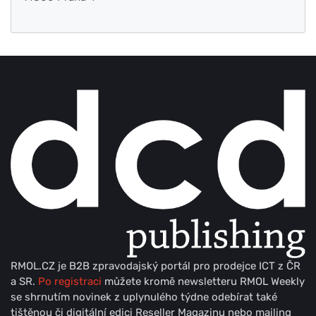
RMOL.CZ je B2B zpravodajský portál pro prodejce ICT z ČR
a SR.
Po registraci
můžete kromě newsletteru RMOL Weekly
se shrnutím novinek z uplynulého týdne odebírat také
tištěnou či digitální edici Reseller Magazinu nebo mailing