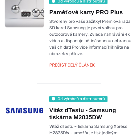
Od výrobců a distributorů
Paměťové karty PRO Plus
Stvořeny pro vaše zážitky! Prémiová řada
SD karet Samsung je první volbou pro
outdoorové kamery. Zvládá nahrávání 4k
videa a disponuje pětinásobnou ochranou
vašich dat! Pro více informací klikněte na
obrázek v příloze.
PŘEČÍST CELÝ ČLÁNEK
Od výrobců a distributorů
Vítěz dTestu - Samsung
tiskárna M2835DW
Vítěž dTestu – tiskárna Samsung Xpress
M2835DW – umožňuje tisk jediným