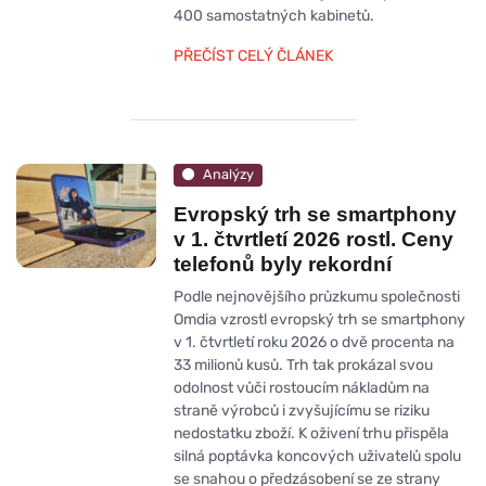
400 samostatných kabinetů.
PŘEČÍST CELÝ ČLÁNEK
Analýzy
Evropský trh se smartphony
v 1. čtvrtletí 2026 rostl. Ceny
telefonů byly rekordní
Podle nejnovějšího průzkumu společnosti
Omdia vzrostl evropský trh se smartphony
v 1. čtvrtletí roku 2026 o dvě procenta na
33 milionů kusů. Trh tak prokázal svou
odolnost vůči rostoucím nákladům na
straně výrobců i zvyšujícímu se riziku
nedostatku zboží. K oživení trhu přispěla
silná poptávka koncových uživatelů spolu
se snahou o předzásobení se ze strany