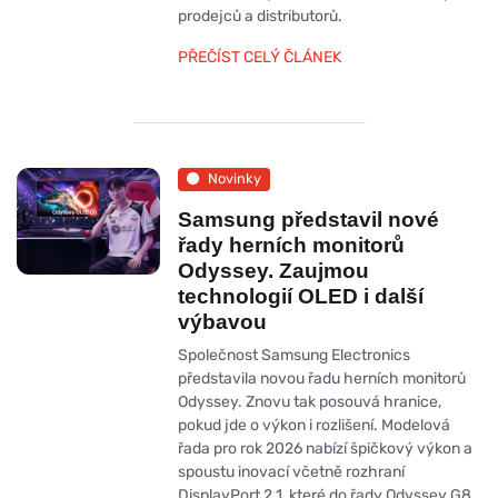
prodejců a distributorů.
PŘEČÍST CELÝ ČLÁNEK
Novinky
Samsung představil nové
řady herních monitorů
Odyssey. Zaujmou
technologií OLED i další
výbavou
Společnost Samsung Electronics
představila novou řadu herních monitorů
Odyssey. Znovu tak posouvá hranice,
pokud jde o výkon i rozlišení. Modelová
řada pro rok 2026 nabízí špičkový výkon a
spoustu inovací včetně rozhraní
DisplayPort 2.1, které do řady Odyssey G8