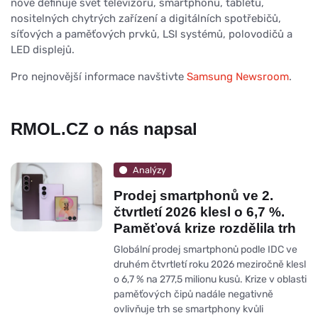
nově definuje svět televizorů, smartphonů, tabletů,
nositelných chytrých zařízení a digitálních spotřebičů,
síťových a paměťových prvků, LSI systémů, polovodičů a
LED displejů.
Pro nejnovější informace navštivte
Samsung Newsroom
.
RMOL.CZ o nás napsal
Analýzy
Prodej smartphonů ve 2.
čtvrtletí 2026 klesl o 6,7 %.
Paměťová krize rozdělila trh
Globální prodej smartphonů podle IDC ve
druhém čtvrtletí roku 2026 meziročně klesl
o 6,7 % na 277,5 milionu kusů. Krize v oblasti
paměťových čipů nadále negativně
ovlivňuje trh se smartphony kvůli