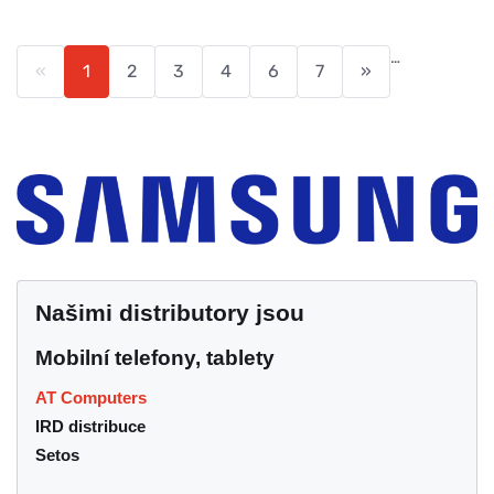
…
«
1
2
3
4
6
7
»
Našimi distributory jsou
Mobilní telefony, tablety
AT Computers
IRD distribuce
Setos