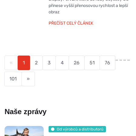
přinese vyšší přenosovou rychlost a lepší
obraz
PŘEČÍST CELÝ ČLÁNEK
…
…
…
…
«
1
2
3
4
26
51
76
101
»
Naše zprávy
Od výrobců a distributorů