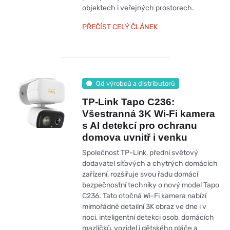
objektech i veřejných prostorech.
PŘEČÍST CELÝ ČLÁNEK
Od výrobců a distributorů
TP-Link Tapo C236:
Všestranná 3K Wi-Fi kamera
s AI detekcí pro ochranu
domova uvnitř i venku
Společnost TP-Link, přední světový
dodavatel síťových a chytrých domácích
zařízení, rozšiřuje svou řadu domácí
bezpečnostní techniky o nový model Tapo
C236. Tato otočná Wi-Fi kamera nabízí
mimořádně detailní 3K obraz ve dne i v
noci, inteligentní detekci osob, domácích
mazlíčků, vozidel i dětského pláče a