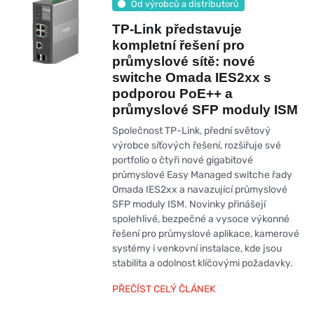
Od výrobců a distributorů
TP-Link představuje
kompletní řešení pro
průmyslové sítě: nové
switche Omada IES2xx s
podporou PoE++ a
průmyslové SFP moduly ISM
Společnost TP-Link, přední světový
výrobce síťových řešení, rozšiřuje své
portfolio o čtyři nové gigabitové
průmyslové Easy Managed switche řady
Omada IES2xx a navazující průmyslové
SFP moduly ISM. Novinky přinášejí
spolehlivé, bezpečné a vysoce výkonné
řešení pro průmyslové aplikace, kamerové
systémy i venkovní instalace, kde jsou
stabilita a odolnost klíčovými požadavky.
PŘEČÍST CELÝ ČLÁNEK