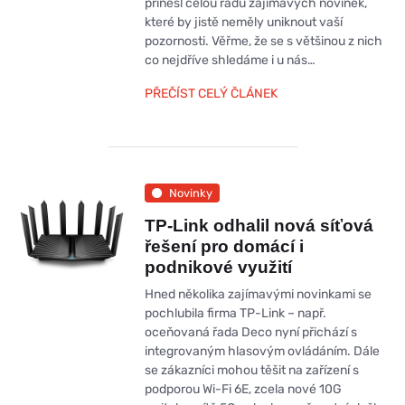
přinesl celou řadu zajímavých novinek,
které by jistě neměly uniknout vaší
pozornosti. Věřme, že se s většinou z nich
co nejdříve shledáme i u nás…
PŘEČÍST CELÝ ČLÁNEK
Novinky
TP-Link odhalil nová síťová
řešení pro domácí i
podnikové využití
Hned několika zajímavými novinkami se
pochlubila firma TP-Link – např.
oceňovaná řada Deco nyní přichází s
integrovaným hlasovým ovládáním. Dále
se zákazníci mohou těšit na zařízení s
podporou Wi-Fi 6E, zcela nové 10G