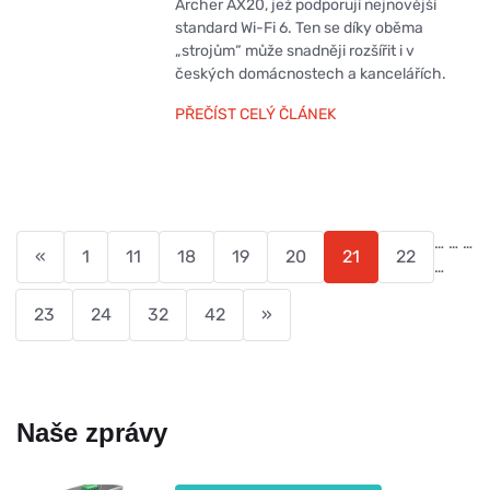
Archer AX20, jež podporují nejnovější
standard Wi-Fi 6. Ten se díky oběma
„strojům“ může snadněji rozšířit i v
českých domácnostech a kancelářích.
PŘEČÍST CELÝ ČLÁNEK
…
…
…
«
1
11
18
19
20
21
22
…
23
24
32
42
»
Naše zprávy