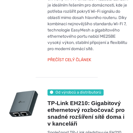
je ideálním řešením pro domácnosti, kde je
potřeba rozšířit pokrytí Wi-Fi signálu do
oblastí mimo dosah hlavního routeru. Díky
kombinaci nejnovějšího standardu Wi-Fi 7,
technologie EasyMesh a gigabitového
ethernetového portu nabízí ME25BE
vysoký výkon, stabilní připojení a flexibilitu
pro moderní domácí sítě.
PŘEČÍST CELÝ ČLÁNEK
Od výrobců a distributorů
TP-Link EH210: Gigabitový
ethernetový rozbočovač pro
snadné rozšíření sítě doma i
v kanceláři
Společnost TP-Link představuje EH210,