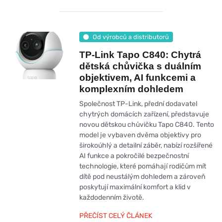
Od výrobců a distributorů
TP-Link Tapo C840: Chytrá
dětská chůvička s duálním
objektivem, AI funkcemi a
komplexním dohledem
Společnost TP-Link, přední dodavatel
chytrých domácích zařízení, představuje
novou dětskou chůvičku Tapo C840. Tento
model je vybaven dvěma objektivy pro
širokoúhlý a detailní záběr, nabízí rozšířené
AI funkce a pokročilé bezpečnostní
technologie, které pomáhají rodičům mít
dítě pod neustálým dohledem a zároveň
poskytují maximální komfort a klid v
každodenním životě.
PŘEČÍST CELÝ ČLÁNEK