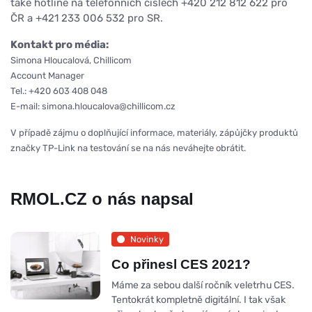
také hotline na telefonních číslech +420 212 812 622 pro
ČR a +421 233 006 532 pro SR.
Kontakt pro média:
Simona Hloucalová, Chillicom
Account Manager
Tel.: +420 603 408 048
E-mail: simona.hloucalova@chillicom.cz
V případě zájmu o doplňující informace, materiály, zápůjčky produktů
značky TP-Link na testování se na nás neváhejte obrátit.
RMOL.CZ o nás napsal
Novinky
Co přinesl CES 2021?
Máme za sebou další ročník veletrhu CES.
Tentokrát kompletně digitální. I tak však