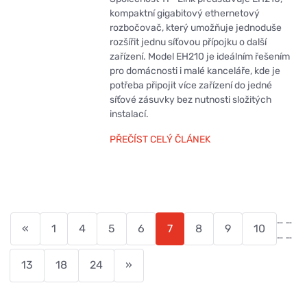
kompaktní gigabitový ethernetový
rozbočovač, který umožňuje jednoduše
rozšířit jednu síťovou přípojku o další
zařízení. Model EH210 je ideálním řešením
pro domácnosti i malé kanceláře, kde je
potřeba připojit více zařízení do jedné
síťové zásuvky bez nutnosti složitých
instalací.
PŘEČÍST CELÝ ČLÁNEK
…
…
«
1
4
5
6
7
8
9
10
…
…
13
18
24
»