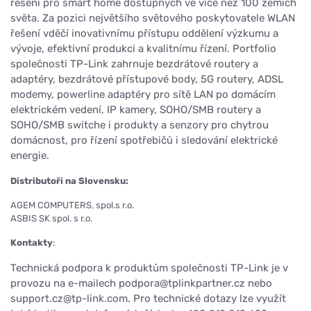
řešení pro smart home dostupných ve více než 100 zemích
světa. Za pozici největšího světového poskytovatele WLAN
řešení vděčí inovativnímu přístupu oddělení výzkumu a
vývoje, efektivní produkci a kvalitnímu řízení. Portfolio
společnosti TP-Link zahrnuje bezdrátové routery a
adaptéry, bezdrátové přístupové body, 5G routery, ADSL
modemy, powerline adaptéry pro sítě LAN po domácím
elektrickém vedení, IP kamery, SOHO/SMB routery a
SOHO/SMB switche i produkty a senzory pro chytrou
domácnost, pro řízení spotřebičů i sledování elektrické
energie.
Distributoři na Slovensku:
AGEM COMPUTERS, spol.s r.o.
ASBIS SK spol. s r.o.
Kontakty
:
Technická podpora k produktům společnosti TP-Link je v
provozu na e-mailech podpora@tplinkpartner.cz nebo
support.cz@tp-link.com. Pro technické dotazy lze využít