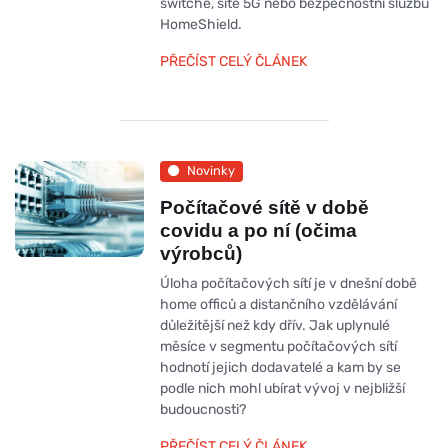
switche, sítě 5G nebo bezpečnostní službu
HomeShield.
PŘEČÍST CELÝ ČLÁNEK
Novinky
Počítačové sítě v době
covidu a po ní (očima
výrobců)
Úloha počítačových sítí je v dnešní době
home officů a distančního vzdělávání
důležitější než kdy dřív. Jak uplynulé
měsíce v segmentu počítačových sítí
hodnotí jejich dodavatelé a kam by se
podle nich mohl ubírat vývoj v nejbližší
budoucnosti?
PŘEČÍST CELÝ ČLÁNEK