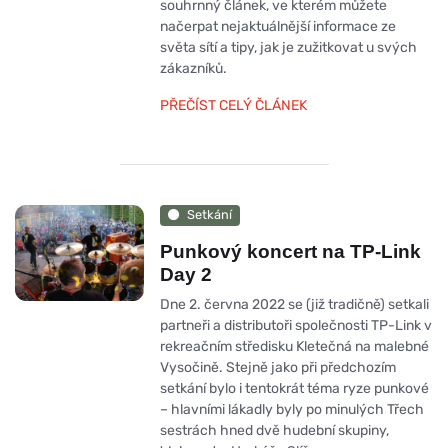
souhrnný článek, ve kterém můžete
načerpat nejaktuálnější informace ze
světa sítí a tipy, jak je zužitkovat u svých
zákazníků.
PŘEČÍST CELÝ ČLÁNEK
Setkání
Punkový koncert na TP-Link
Day 2
Dne 2. června 2022 se (již tradičně) setkali
partneři a distributoři společnosti TP-Link v
rekreačním středisku Kletečná na malebné
Vysočině. Stejně jako při předchozím
setkání bylo i tentokrát téma ryze punkové
– hlavními lákadly byly po minulých Třech
sestrách hned dvě hudební skupiny,