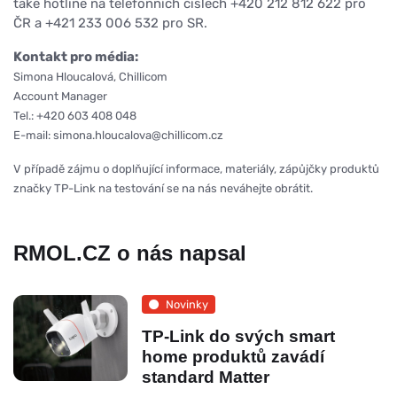
také hotline na telefonních číslech +420 212 812 622 pro
ČR a +421 233 006 532 pro SR.
Kontakt pro média:
Simona Hloucalová, Chillicom
Account Manager
Tel.: +420 603 408 048
E-mail: simona.hloucalova@chillicom.cz
V případě zájmu o doplňující informace, materiály, zápůjčky produktů
značky TP-Link na testování se na nás neváhejte obrátit.
RMOL.CZ o nás napsal
Novinky
TP-Link do svých smart
home produktů zavádí
standard Matter