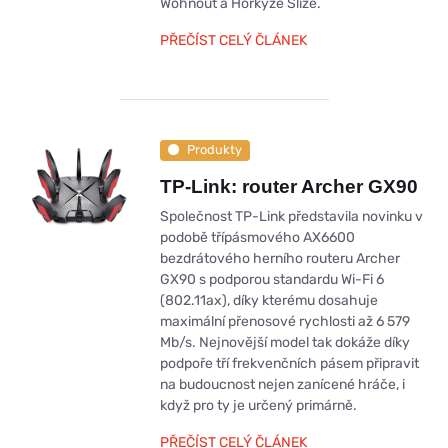
Wohnout a Horkýže Slíže.
PŘEČÍST CELÝ ČLÁNEK
Produkty
TP-Link: router Archer GX90
Společnost TP-Link představila novinku v
podobě třípásmového AX6600
bezdrátového herního routeru Archer
GX90 s podporou standardu Wi-Fi 6
(802.11ax), díky kterému dosahuje
maximální přenosové rychlosti až 6 579
Mb/s. Nejnovější model tak dokáže díky
podpoře tří frekvenčních pásem připravit
na budoucnost nejen zanícené hráče, i
když pro ty je určený primárně.
PŘEČÍST CELÝ ČLÁNEK