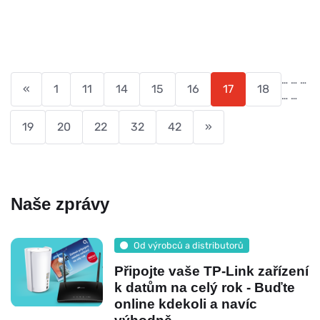
…
…
…
«
1
11
14
15
16
17
18
…
…
19
20
22
32
42
»
Naše zprávy
Od výrobců a distributorů
Připojte vaše TP-Link zařízení
k datům na celý rok - Buďte
online kdekoli a navíc