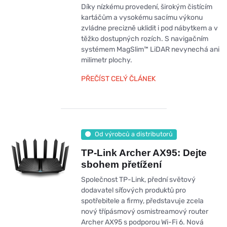
Díky nízkému provedení, širokým čistícím
kartáčům a vysokému sacímu výkonu
zvládne precizně uklidit i pod nábytkem a v
těžko dostupných rozích. S navigačním
systémem MagSlim™ LiDAR nevynechá ani
milimetr plochy.
PŘEČÍST CELÝ ČLÁNEK
Od výrobců a distributorů
TP-Link Archer AX95: Dejte
sbohem přetížení
Společnost TP-Link, přední světový
dodavatel síťových produktů pro
spotřebitele a firmy, představuje zcela
nový třípásmový osmistreamový router
Archer AX95 s podporou Wi-Fi 6. Nová