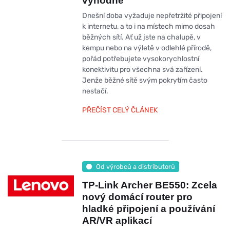
výhodně
Dnešní doba vyžaduje nepřetržité připojení
k internetu, a to i na místech mimo dosah
běžných sítí. Ať už jste na chalupě, v
kempu nebo na výletě v odlehlé přírodě,
pořád potřebujete vysokorychlostní
konektivitu pro všechna svá zařízení.
Jenže běžné sítě svým pokrytím často
nestačí.
PŘEČÍST CELÝ ČLÁNEK
Od výrobců a distributorů
TP-Link Archer BE550: Zcela
nový domácí router pro
hladké připojení a používání
AR/VR aplikací