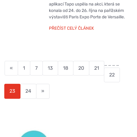
aplikací Tapo uspěla na akci, která se
konala od 24. do 26. října na pařížském
výstavišti Paris Expo Porte de Versaille.
PŘEČÍST CELÝ ČLÁNEK
…
…
…
…
«
1
7
13
18
20
21
22
23
24
»