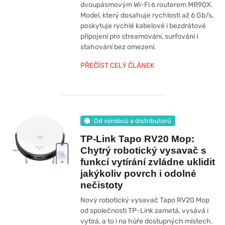
dvoupásmovým Wi-Fi 6 routerem MR90X.
Model, který dosahuje rychlosti až 6 Gb/s,
poskytuje rychlé kabelové i bezdrátové
připojení pro streamování, surfování i
stahování bez omezení.
PŘEČÍST CELÝ ČLÁNEK
Od výrobců a distributorů
TP-Link Tapo RV20 Mop:
Chytrý robotický vysavač s
funkcí vytírání zvládne uklidit
jakýkoliv povrch i odolné
nečistoty
Nový robotický vysavač Tapo RV20 Mop
od společnosti TP-Link zametá, vysává i
vytírá, a to i na hůře dostupných místech.