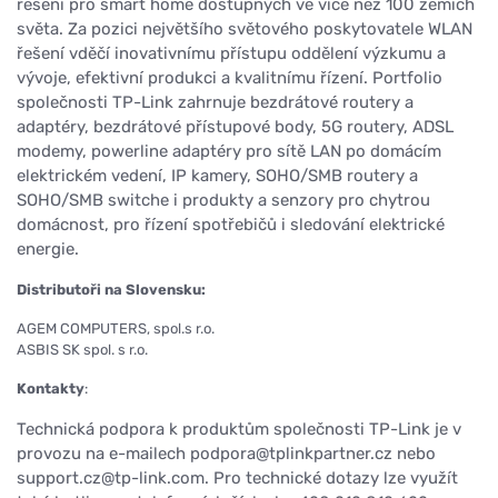
řešení pro smart home dostupných ve více než 100 zemích
světa. Za pozici největšího světového poskytovatele WLAN
řešení vděčí inovativnímu přístupu oddělení výzkumu a
vývoje, efektivní produkci a kvalitnímu řízení. Portfolio
společnosti TP-Link zahrnuje bezdrátové routery a
adaptéry, bezdrátové přístupové body, 5G routery, ADSL
modemy, powerline adaptéry pro sítě LAN po domácím
elektrickém vedení, IP kamery, SOHO/SMB routery a
SOHO/SMB switche i produkty a senzory pro chytrou
domácnost, pro řízení spotřebičů i sledování elektrické
energie.
Distributoři na Slovensku:
AGEM COMPUTERS, spol.s r.o.
ASBIS SK spol. s r.o.
Kontakty
:
Technická podpora k produktům společnosti TP-Link je v
provozu na e-mailech podpora@tplinkpartner.cz nebo
support.cz@tp-link.com. Pro technické dotazy lze využít