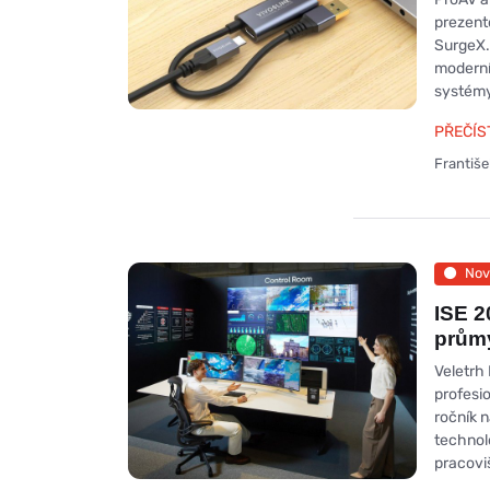
prezent
SurgeX.
moderní
systémy
PŘEČÍS
Františ
Nov
ISE 2
průmy
Veletrh 
profesi
ročník n
technol
pracoviš