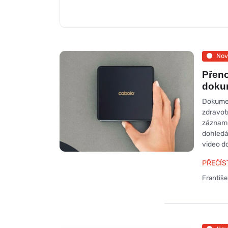
Nov
Přen
dokum
Dokumen
zdravot
záznamu
dohledá
video d
PŘEČÍS
Františ