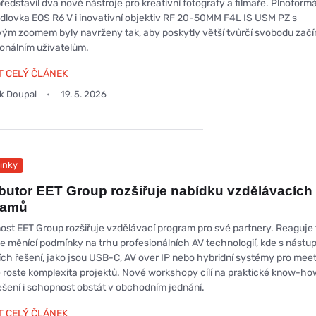
ředstavil dva nové nástroje pro kreativní fotografy a filmaře. Plnoform
dlovka EOS R6 V i inovativní objektiv RF 20-50MM F4L IS USM PZ s
ým zoomem byly navrženy tak, aby poskytly větší tvůrčí svobodu začí
ionálním uživatelům.
T CELÝ ČLÁNEK
ek Doupal
19. 5. 2026
inky
ibutor EET Group rozšiřuje nabídku vzdělávacích
ramů
ost EET Group rozšiřuje vzdělávací program pro své partnery. Reaguje 
se měnící podmínky na trhu profesionálních AV technologií, kde s nást
ch řešení, jako jsou USB-C, AV over IP nebo hybridní systémy pro meet
 roste komplexita projektů. Nové workshopy cílí na praktické know-ho
ešení i schopnost obstát v obchodním jednání.
T CELÝ ČLÁNEK