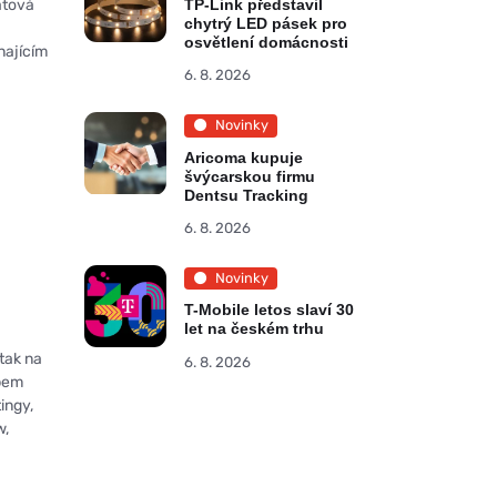
átová
TP-Link představil
chytrý LED pásek pro
osvětlení domácnosti
najícím
6. 8. 2026
Novinky
Aricoma kupuje
švýcarskou firmu
Dentsu Tracking
6. 8. 2026
Novinky
T-Mobile letos slaví 30
let na českém trhu
tak na
6. 8. 2026
upem
ingy,
w,