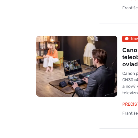
Františ
Nov
Canon
teleo
ovla
Canon př
CN30×40
a nový 
televizn
PŘEČÍS
Františ