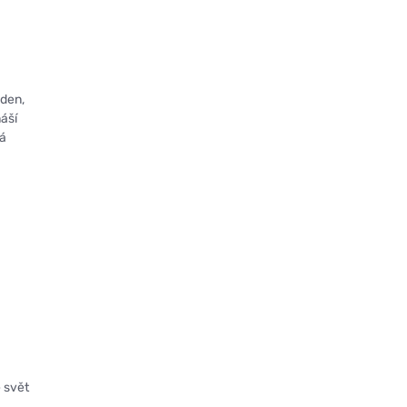
o
lden,
náší
ná
e svět