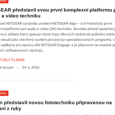
inky
AR představil svou první komplexní platformu 
 a video techniku
ost NETGEAR oznámila uvedení NETGEAR Align – své historicky první
ní platformy pro audio a video (AV) techniku. Novinka přináší spolehliv
ový základ, který spojuje různé typy síťových služeb do jednoho místa
 slouží jako otevřený systém pro provoz specializovaných programů, 
é aplikace pro správu sítě NETGEAR Engage, a je připraven na snadné s
ch softwarových nástrojů.
T CELÝ ČLÁNEK
ek Doupal
24. 6. 2026
inky
 představil novou fototechniku připravenou na
ní z ruky