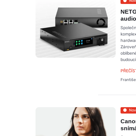
Nov
NETGE
audio
Společn
komplex
hardwar
Zároveň
oblíben
budoucí
PŘEČÍS
Františ
Nov
Canon
snímá