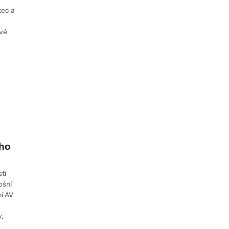
tec a
ové
ího
ti
ošní
ní AV
y.