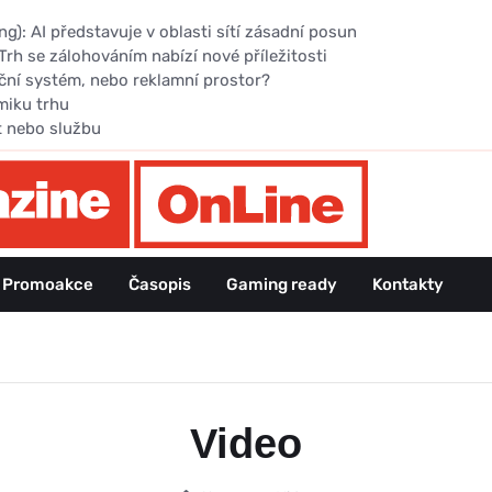
): AI představuje v oblasti sítí zásadní posun
Trh se zálohováním nabízí nové příležitosti
ční systém, nebo reklamní prostor?
miku trhu
t nebo službu
Promoakce
Časopis
Gaming ready
Kontakty
Video