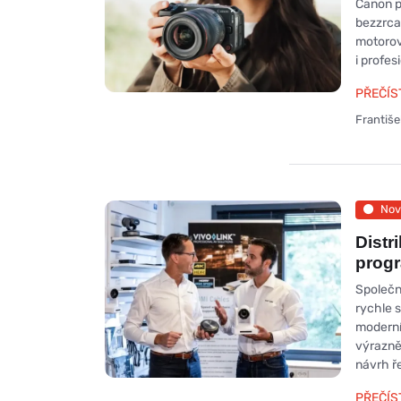
Canon p
bezzrca
motorov
i profes
PŘEČÍS
Františ
Nov
Distr
prog
Společn
rychle 
moderní
výrazně
návrh ř
PŘEČÍS