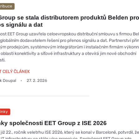
tribuce
roup se stala distributorem produktů Belden pr
s signálu a dat
ost EET Group uzavřela celoevropskou distribuční smlouvu s firmou Be
 globálním dodavatelem řešení pro přenos signálu a dat. Partnerství při
ým prodejcům, systémovým integrátorům i instalačním firmám výkon
 oblasti konektivity a síťové infrastruktury a otevírá jim nové obchodní
sti.
T CELÝ ČLÁNEK
ek Doupal
27. 2. 2026
inky
ky společnosti EET Group z ISE 2026
 již 22., ročník veletrhu ISE 2026, který se konal v Barceloně, potvrdil, ž
IT infrastruktury se stále více propojuje. Společnost EET Group zde