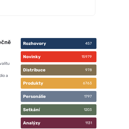
ečně
Rozhovory
457
Novinky
15979
h
valitu
Distribuce
978
dio a
Produkty
6763
Personálie
1797
Setkání
1203
Analýzy
1131