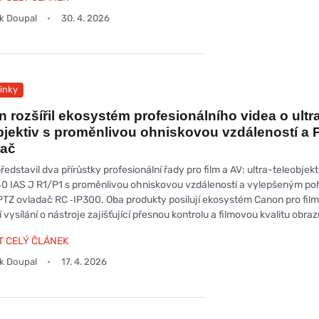
ek Doupal
30. 4. 2026
inky
 rozšířil ekosystém profesionálního videa o ultr
bjektiv s proměnlivou ohniskovou vzdáleností a 
dač
edstavil dva přírůstky profesionální řady pro film a AV: ultra-teleobjekt
 IAS J R1/P1 s proměnlivou ohniskovou vzdáleností a vylepšeným p
PTZ ovladač RC ‑IP300. Oba produkty posilují ekosystém Canon pro film
í vysílání o nástroje zajišťující přesnou kontrolu a filmovou kvalitu obraz
T CELÝ ČLÁNEK
ek Doupal
17. 4. 2026