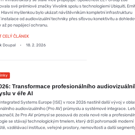
ovala své prémiové značky Vivolink spolu s technologiemi Ubiquiti, Erni
 Hlavní myšlenkou bylo ukázat návštěvníkům kompletní infrastrukturu
 instalace od audiovizuální techniky přes síťovou konektivitu a dohled
 až po napájecí ochranu.
T CELÝ ČLÁNEK
ek Doupal
18. 2. 2026
inky
026: Transformace profesionálního audiovizuáln
slu v éře AI
Integrated Systems Europe (ISE) v roce 2026 nastínil další vývoj v oblas
onálního audiovizuálního (Pro AV) průmyslu a systémové integrace. Let
aznačil, že Pro AV průmysl se posouvá do zcela nové role a profesionál
ogie se stávají technologickým tmelem, který drží pohromadě moderní
tě, vzdělávací instituce, veřejné prostory, nemovitosti a další segment