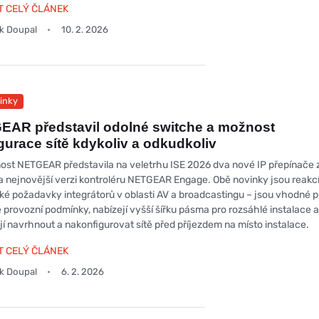
T CELÝ ČLÁNEK
ek Doupal
10. 2. 2026
inky
EAR představil odolné switche a možnost
gurace sítě kdykoliv a odkudkoliv
ost NETGEAR představila na veletrhu ISE 2026 dva nové IP přepínače 
 nejnovější verzi kontroléru NETGEAR Engage. Obě novinky jsou reakc
cké požadavky integrátorů v oblasti AV a broadcastingu – jsou vhodné p
 provozní podmínky, nabízejí vyšší šířku pásma pro rozsáhlé instalace 
í navrhnout a nakonfigurovat sítě před příjezdem na místo instalace.
T CELÝ ČLÁNEK
ek Doupal
6. 2. 2026