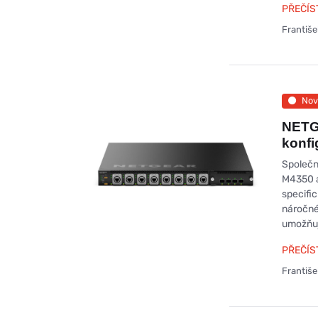
PŘEČÍS
Františ
Nov
NETG
konfi
Společn
M4350 a
specifi
náročné
umožňuj
PŘEČÍS
Františ