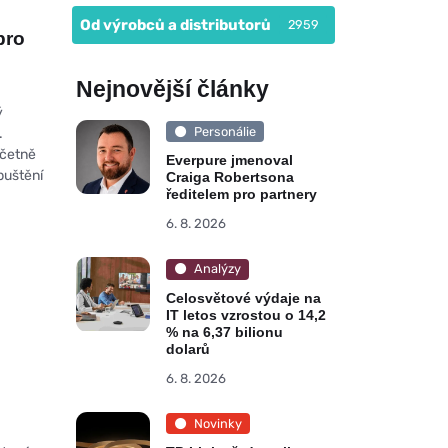
Od výrobců a distributorů
2959
pro
Nejnovější články
ý
Personálie
.
včetně
Everpure jmenoval
puštění
Craiga Robertsona
ředitelem pro partnery
6. 8. 2026
Analýzy
Celosvětové výdaje na
IT letos vzrostou o 14,2
% na 6,37 bilionu
dolarů
6. 8. 2026
Novinky