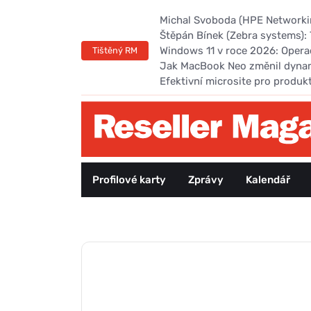
Michal Svoboda (HPE Networking
Štěpán Bínek (Zebra systems): 
Windows 11 v roce 2026: Opera
Tištěný RM
Jak MacBook Neo změnil dyna
Efektivní microsite pro produk
Profilové karty
Zprávy
Kalendář