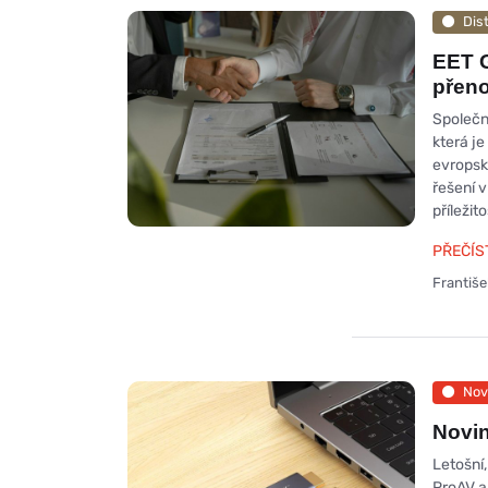
Dis
EET G
přeno
Společn
která je
evropsk
řešení v
příležito
PŘEČÍS
Františ
Nov
Novin
Letošní,
ProAV a 