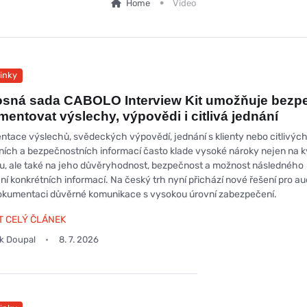
Home
Video
inky
osná sada CABOLO Interview Kit umožňuje bezp
entovat výslechy, výpovědi i citlivá jednání
tace výslechů, svědeckých výpovědí, jednání s klienty nebo citlivýc
ních a bezpečnostních informací často klade vysoké nároky nejen na k
, ale také na jeho důvěryhodnost, bezpečnost a možnost následného
ní konkrétních informací. Na český trh nyní přichází nové řešení pro au
okumentaci důvěrné komunikace s vysokou úrovní zabezpečení.
T CELÝ ČLÁNEK
ek Doupal
8. 7. 2026