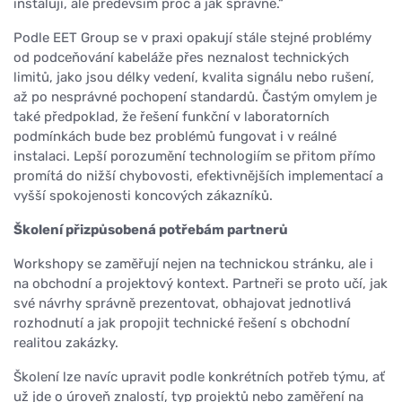
instalují, ale především proč a jak správně.“
Podle EET Group se v praxi opakují stále stejné problémy
od podceňování kabeláže přes neznalost technických
limitů, jako jsou délky vedení, kvalita signálu nebo rušení,
až po nesprávné pochopení standardů. Častým omylem je
také předpoklad, že řešení funkční v laboratorních
podmínkách bude bez problémů fungovat i v reálné
instalaci. Lepší porozumění technologiím se přitom přímo
promítá do nižší chybovosti, efektivnějších implementací a
vyšší spokojenosti koncových zákazníků.
Školení přizpůsobená potřebám partnerů
Workshopy se zaměřují nejen na technickou stránku, ale i
na obchodní a projektový kontext. Partneři se proto učí, jak
své návrhy správně prezentovat, obhajovat jednotlivá
rozhodnutí a jak propojit technické řešení s obchodní
realitou zakázky.
Školení lze navíc upravit podle konkrétních potřeb týmu, ať
už jde o úroveň znalostí, typ projektů nebo zaměření na