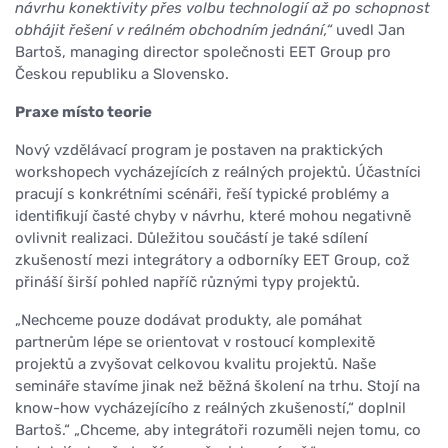
návrhu konektivity přes volbu technologií až po schopnost
obhájit řešení v reálném obchodním jednání,“
uvedl Jan
Bartoš, managing director společnosti EET Group pro
Českou republiku a Slovensko.
Praxe místo teorie
Nový vzdělávací program je postaven na praktických
workshopech vycházejících z reálných projektů. Účastníci
pracují s konkrétními scénáři, řeší typické problémy a
identifikují časté chyby v návrhu, které mohou negativně
ovlivnit realizaci. Důležitou součástí je také sdílení
zkušeností mezi integrátory a odborníky EET Group, což
přináší širší pohled napříč různými typy projektů.
„Nechceme pouze dodávat produkty, ale pomáhat
partnerům lépe se orientovat v rostoucí komplexitě
projektů a zvyšovat celkovou kvalitu projektů. Naše
semináře stavíme jinak než běžná školení na trhu. Stojí na
know-how vycházejícího z reálných zkušeností,“ doplnil
Bartoš.“ „Chceme, aby integrátoři rozuměli nejen tomu, co