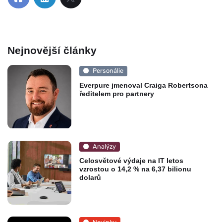
Nejnovější články
Personálie
Everpure jmenoval Craiga Robertsona
ředitelem pro partnery
Analýzy
Celosvětové výdaje na IT letos
vzrostou o 14,2 % na 6,37 bilionu
dolarů