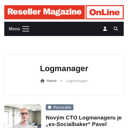
Menu
Logmanager
Home
Logmanager
Personálie
Novým CTO Logmanageru je
„ex-Socialbaker“ Pavel