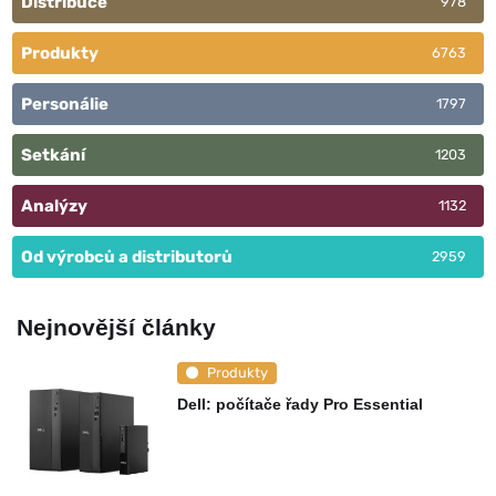
Distribuce
978
Produkty
6763
Personálie
1797
Setkání
1203
Analýzy
1132
Od výrobců a distributorů
2959
Nejnovější články
Produkty
Dell: počítače řady Pro Essential