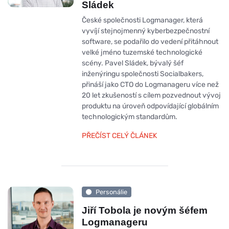
Sládek
České společnosti Logmanager, která
vyvíjí stejnojmenný kyberbezpečnostní
software, se podařilo do vedení přitáhnout
velké jméno tuzemské technologické
scény. Pavel Sládek, bývalý šéf
inženýringu společnosti Socialbakers,
přináší jako CTO do Logmanageru více než
20 let zkušeností s cílem pozvednout vývoj
produktu na úroveň odpovídající globálním
technologickým standardům.
PŘEČÍST CELÝ ČLÁNEK
Personálie
Jiří Tobola je novým šéfem
Logmanageru