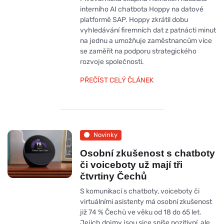
interního AI chatbota Hoppy na datové
platformě SAP. Hoppy zkrátil dobu
vyhledávání firemních dat z patnácti minut
na jednu a umožňuje zaměstnancům více
se zaměřit na podporu strategického
rozvoje společnosti.
PŘEČÍST CELÝ ČLÁNEK
Novinky
Osobní zkušenost s chatboty
či voiceboty už mají tři
čtvrtiny Čechů
S komunikací s chatboty, voiceboty či
virtuálními asistenty má osobní zkušenost
již 74 % Čechů ve věku od 18 do 65 let.
Jejich dojmy jsou sice spíše pozitivní, ale