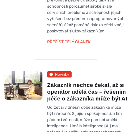
překonává běžné chatboty díky své
schopnosti porozumět široké škále
servisních problémů a schopnosti jejich
vyřešení bez předem naprogramovaných
scénářů, čímž pomáhá daleko efektivněji
poskytovat služby zákazníkům.
PŘEČÍST CELÝ ČLÁNEK
Novinky
Zákazník nechce čekat, až si
operátor udělá čas – řešením
péče o zákazníka může být AI
Udržet si v dnešní době zákazníka může
být náročné. S jejich spokojeností, a tím
pádem i věrností, může pomoci umělá
inteligence. Umělá inteligence (AI) má