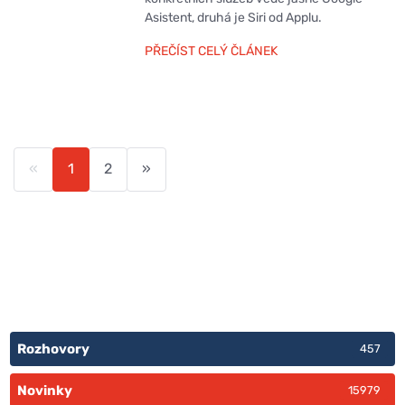
Asistent, druhá je Siri od Applu.
PŘEČÍST CELÝ ČLÁNEK
«
1
2
»
Rozhovory
457
Novinky
15979