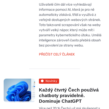
Uživatelé čím dál více vyhledávají
informace pomocí AI, která je pro ně
automaticky získává, třídí a využívá z
veřejně dostupných webových stránek.
Toto takzvané scrapování však na weby
vytváří velký nápor, který může mít i
parametry kybernetického útoku. Umělá
inteligence zároveň často přebírá obsah
bez povolení ze strany webu.
PŘEČÍST CELÝ ČLÁNEK
Novinky
Každý čtvrtý Čech používá
chatboty pravidelně.
Dominuje ChatGPT
Více než 70 % Čechů už má zkušenost s