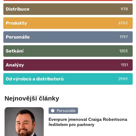
Distribuce
978
Produkty
6763
Personálie
1797
Setkání
1203
Analýzy
1131
Od výrobců a distributorů
2959
Nejnovější články
Personálie
Everpure jmenoval Craiga Robertsona
ředitelem pro partnery