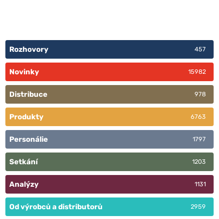
Rozhovory
457
Novinky
15982
Distribuce
978
Produkty
6763
Personálie
1797
Setkání
1203
Analýzy
1131
Od výrobců a distributorů
2959