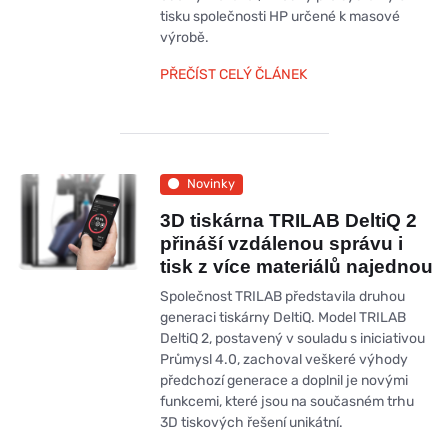
tisku společnosti HP určené k masové
výrobě.
PŘEČÍST CELÝ ČLÁNEK
Novinky
3D tiskárna TRILAB DeltiQ 2
přináší vzdálenou správu i
tisk z více materiálů najednou
Společnost TRILAB představila druhou
generaci tiskárny DeltiQ. Model TRILAB
DeltiQ 2, postavený v souladu s iniciativou
Průmysl 4.0, zachoval veškeré výhody
předchozí generace a doplnil je novými
funkcemi, které jsou na současném trhu
3D tiskových řešení unikátní.