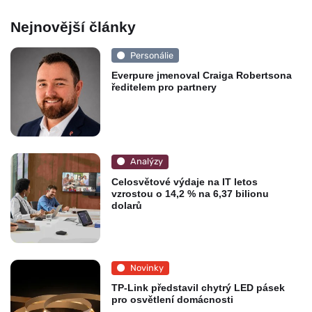
Nejnovější články
Personálie
Everpure jmenoval Craiga Robertsona
ředitelem pro partnery
Analýzy
Celosvětové výdaje na IT letos
vzrostou o 14,2 % na 6,37 bilionu
dolarů
Novinky
TP-Link představil chytrý LED pásek
pro osvětlení domácnosti