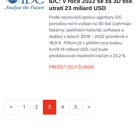
IDC: V roce 2022 se za 3D tisk
utratí 23 miliard USD
Podle nejnovější zprávy agentury IDC
porostou roční výdaje na 3D tisk (zahrnuje
tiskárny, spotřební materiál, software a
služby) v letech 2018 – 2022 průměrně o
18,4 %. Přitom již v příštím roce budou
tvořit 14 miliard USD, což bude
představovat meziroční nárůst o 23,2 %.
PŘEČÍST CELÝ ČLÁNEK
«
1
2
3
4
5
»