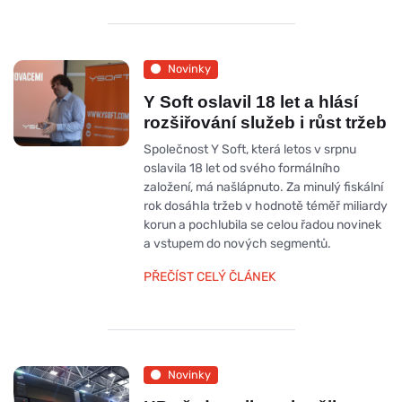
Novinky
Y Soft oslavil 18 let a hlásí
rozšiřování služeb i růst tržeb
Společnost Y Soft, která letos v srpnu
oslavila 18 let od svého formálního
založení, má našlápnuto. Za minulý fiskální
rok dosáhla tržeb v hodnotě téměř miliardy
korun a pochlubila se celou řadou novinek
a vstupem do nových segmentů.
PŘEČÍST CELÝ ČLÁNEK
Novinky