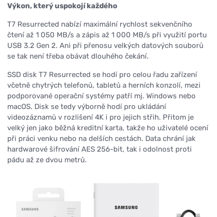
Výkon, který uspokojí každého
T7 Resurrected nabízí maximální rychlost sekvenčního
čtení až 1 050 MB/s a zápis až 1 000 MB/s při využití portu
USB 3.2 Gen 2. Ani při přenosu velkých datových souborů
se tak není třeba obávat dlouhého čekání.
SSD disk T7 Resurrected se hodí pro celou řadu zařízení
včetně chytrých telefonů, tabletů a herních konzolí, mezi
podporované operační systémy patří mj. Windows nebo
macOS. Disk se tedy výborně hodí pro ukládání
videozáznamů v rozlišení 4K i pro jejich střih. Přitom je
velký jen jako běžná kreditní karta, takže ho uživatelé ocení
při práci venku nebo na delších cestách. Data chrání jak
hardwarové šifrování AES 256-bit, tak i odolnost proti
pádu až ze dvou metrů.