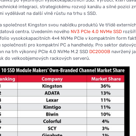
hnické integraci, strategickému rozvoji kanálu a silné pozici z
i vydělávat na další vlně růstu na trhu s SSD.
la společnost Kingston svou nabídku produktů Ve třídě externíc
a datová centra. Uvedením nového
NV3 PCIe 4.0 NVMe SSD
rozšíř
tfolio vysokokapacitních 4×4 NVMe PCIe v kompaktním form fakt
u společnosti pro kompaktní PC a handheldy. Pro sektor datový
ton na trh výkonný PCIe 4.0 NVMe M.2 SSD
DC2000B
navržený j
isk do velkoobjemových rackových serverů.