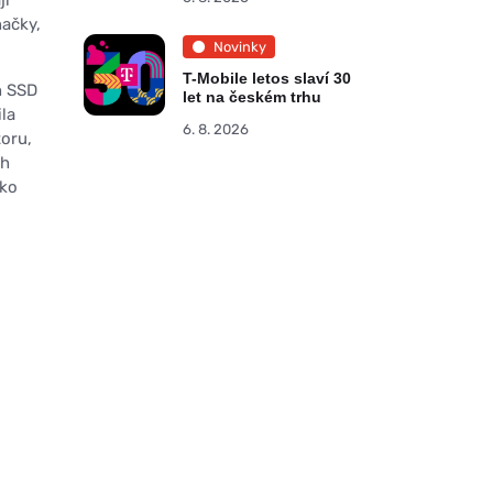
načky,
Novinky
T-Mobile letos slaví 30
h SSD
let na českém trhu
ila
6. 8. 2026
oru,
ch
ako