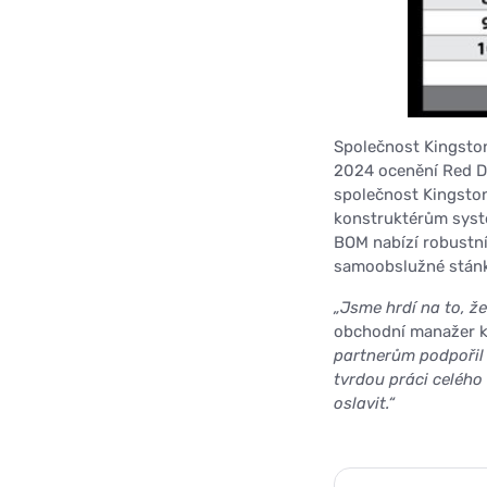
Společnost Kingston
2024 ocenění Red Do
společnost Kingsto
konstruktérům syst
BOM nabízí robustní
samoobslužné stánky
„Jsme hrdí na to, ž
obchodní manažer k
partnerům podpořil
tvrdou práci celéh
oslavit.“