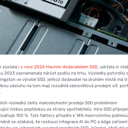
n zůstala
i v roce 2024 hlavním dodavatelem SSD
, udržela si stab
ku 2023 zaznamenala nárůst podílu na trhu. Výsledky potvrdily 
Kingston ve výrobě SSD, jelikož dodavatel na druhém místě má tr
lkou zásluhu na tom mají rozsáhlá celosvětová prodejní síť, port
.
jších výsledků čelily maloobchodní prodeje SSD problémům
ící nízkou poptávkou ze strany spotřebitelů, míra SSD připoje
ahuje 100 %. Tyto faktory přispěly k 14% meziročnímu poklesu
éně se očekává, že rostoucí integrace AI do PC a edge zařízení
ávku po výkonných vysokokapacitních SSD. Výrobci, kteří dáva