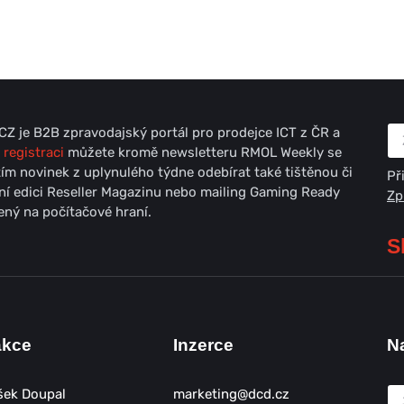
Z je B2B zpravodajský portál pro prodejce ICT z ČR a
 registraci
můžete kromě newsletteru RMOL Weekly se
ím novinek z uplynulého týdne odebírat také tištěnou či
Př
lní edici Reseller Magazinu nebo mailing Gaming Ready
Zp
ný na počítačové hraní.
S
akce
Inzerce
N
šek Doupal
marketing@dcd.cz