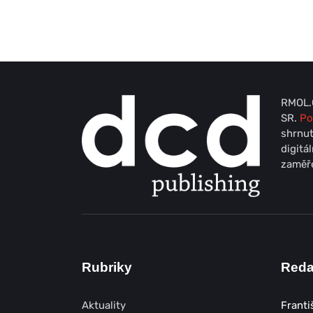
RMOL.C
SR.
Po
shrnut
digitá
zaměře
Rubriky
Red
Aktuality
Franti