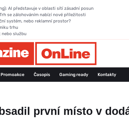
): AI představuje v oblasti sítí zásadní posun
Trh se zálohováním nabízí nové příležitosti
ční systém, nebo reklamní prostor?
miku trhu
t nebo službu
Promoakce
Časopis
Gaming ready
Kontakty
obsadil první místo v do