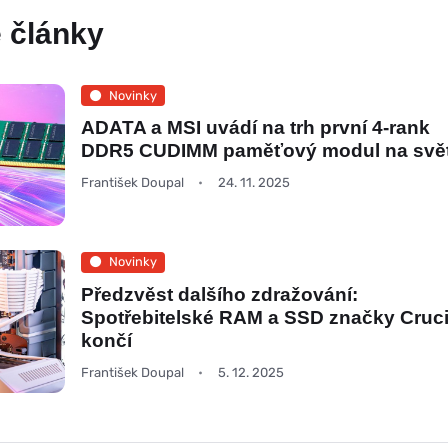
 články
Novinky
ADATA a MSI uvádí na trh první 4-rank
DDR5 CUDIMM paměťový modul na svě
František Doupal
24. 11. 2025
Novinky
Předzvěst dalšího zdražování:
Spotřebitelské RAM a SSD značky Cruci
končí
František Doupal
5. 12. 2025