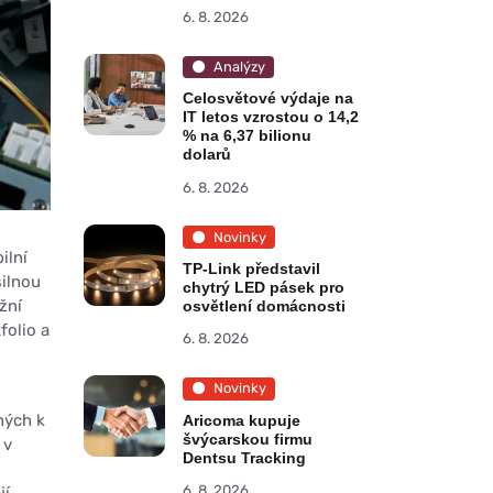
6. 8. 2026
Analýzy
Celosvětové výdaje na
IT letos vzrostou o 14,2
% na 6,37 bilionu
dolarů
6. 8. 2026
Novinky
ilní
TP-Link představil
silnou
chytrý LED pásek pro
žní
osvětlení domácnosti
folio a
6. 8. 2026
Novinky
ných k
Aricoma kupuje
švýcarskou firmu
 v
Dentsu Tracking
6. 8. 2026
jí