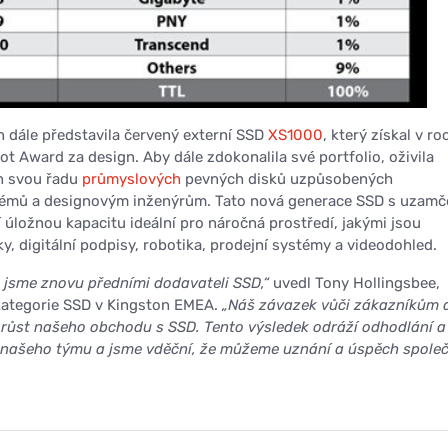
 dále představila červený externí SSD
XS1000
, který získal v ro
t Award za design. Aby dále zdokonalila své portfolio, oživila
n svou řadu
průmyslových
pevných disků uzpůsobených
émů a designovým inženýrům. Tato nová generace SSD s uzam
 úložnou kapacitu ideální pro náročná prostředí, jakými jsou
, digitální podpisy, robotika, prodejní systémy a videodohled.
e jsme znovu předními dodavateli SSD,“
uvedl Tony Hollingsbee,
ategorie SSD v Kingston EMEA.
„Náš závazek vůči zákazníkům 
 růst našeho obchodu s SSD. Tento výsledek odráží odhodlání a
o našeho týmu a jsme vděční, že můžeme uznání a úspěch spole