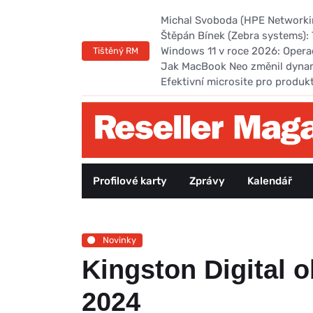
Michal Svoboda (HPE Networking
Štěpán Bínek (Zebra systems): 
Windows 11 v roce 2026: Opera
Tištěný RM
Jak MacBook Neo změnil dyna
Efektivní microsite pro produk
Profilové karty
Zprávy
Kalendář
Novinky
Kingston Digital 
2024