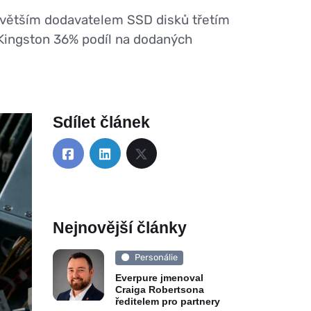
ejvětším dodavatelem SSD disků třetím
 Kingston 36% podíl na dodaných
Sdílet článek
Nejnovější články
Personálie
Everpure jmenoval
Craiga Robertsona
ředitelem pro partnery