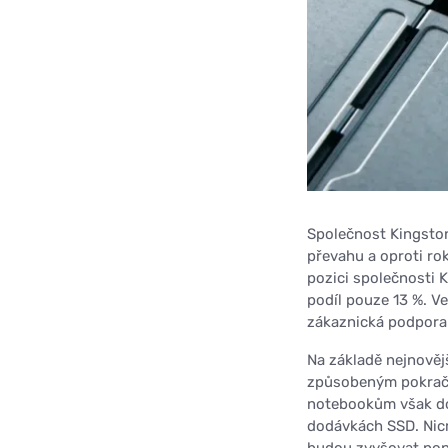
Společnost Kingsto
převahu a oproti ro
pozici společnosti 
podíl pouze 13 %. Ve
zákaznická podpora
Na základě nejnově
způsobeným pokračuj
notebookům však dos
dodávkách SSD. Nicm
budou zvyšovat popt