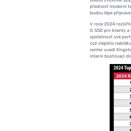
přednost moderní tec
budou lépe připraven
V roce 2024 rozšíři
či SSD pro klienty 
společnost své por
což zlepšilo nabídk
center uvedl Kings
interní bootovací d