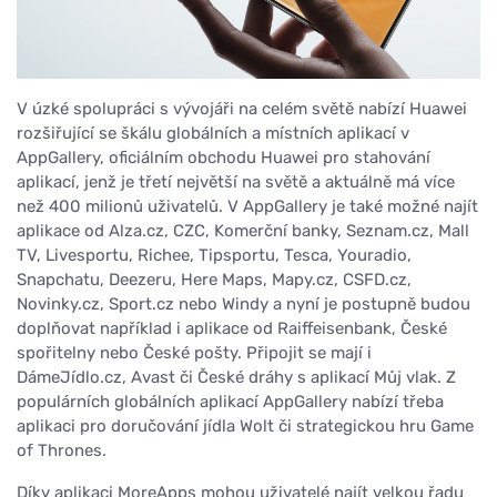
V úzké spolupráci s vývojáři na celém světě nabízí Huawei
rozšiřující se škálu globálních a místních aplikací v
AppGallery, oficiálním obchodu Huawei pro stahování
aplikací, jenž je třetí největší na světě a aktuálně má více
než 400 milionů uživatelů. V AppGallery je také možné najít
aplikace od Alza.cz, CZC, Komerční banky, Seznam.cz, Mall
TV, Livesportu, Richee, Tipsportu, Tesca, Youradio,
Snapchatu, Deezeru, Here Maps, Mapy.cz, CSFD.cz,
Novinky.cz, Sport.cz nebo Windy a nyní je postupně budou
doplňovat například i aplikace od Raiffeisenbank, České
spořitelny nebo České pošty. Připojit se mají i
DámeJídlo.cz, Avast či České dráhy s aplikací Můj vlak. Z
populárních globálních aplikací AppGallery nabízí třeba
aplikaci pro doručování jídla Wolt či strategickou hru Game
of Thrones.
Díky aplikaci MoreApps mohou uživatelé najít velkou řadu