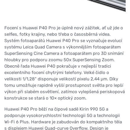
Focení s Huawei P40 Pro je úplně nový zážitek, ať už jde o
selfies, fotky krajiny, nebo třeba o časosběrná videa.
Systém fotoaparátů Huawei P40 Pro se vyznačuje evolucí
systému Leica Quad Camera s výkonnějším fotoaparátem
SuperSensing Cine Camera a fotoaparátem pro 3D snímání
hloubky pro podporu zoomu 50x SuperSensing Zoom.
Obecně řada Huawei P40 pokračuje v nejlepší tradici
excelentního focení chytrými telefony. Velké čidlo o
velikosti 1/1,28" disponuje velikostí pixelu 2,44 μm. Díky
tomu umožňuje rapidně vyšší prostupnost světla pro lepší
výkon při slabém osvětlení, zatímco vylepšená periskopová
konstrukce se stará o 10× optický zoom.
Huawei P40 Pro běží na čipové sadě Kirin 990 5G a
podporuje vysokorychlostní technologii 5G a technologii
Wi-Fi 6 Plus. Hardware je zabudován do kompaktního těla
s displejem Huawei Quad-curve Overflow. Design je