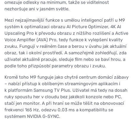
omezuje odlesky na minimum, takže se viditelnost
nezhoršuje ani v jasném světle.
Mezi nejzajímavější funkce s umělou inteligencí patří u M9
systém k optimalizaci obrazu AI Picture Optimizer, 4K AI
Upscaling Pro k převodu obrazu z nižšího rozlišení a Active
Voice Amplifier (AVA) Pro, tedy funkce k vylepšení kvality
zvuku. Fungují v reálném čase a berou v úvahu jak aktuální
obraz, tak i okolní prostředí. A samozřejmě zohledňují, zda
uživatel aktuálně pracuje, sleduje film nebo se baví hrou, a
podle toho přizpůsobí parametry obrazu i zvuku.
Kromě toho M9 funguje jako chytré centrum domácí zábavy
– nabízí přístup k oblíbeným streamingovým aplikacím i
k platformám Samsung TV Plus. Uživatel má tedy na dosah
ruky spoustu her v cloudu bez jakékoli konzole nebo PC,
stačí jen monitor. A při hraní se může těšit na obnovovací
frekvenci 165 Hz, odezvu 0,03 ms a kompatibilitu se
systémem NVIDIA G-SYNC.