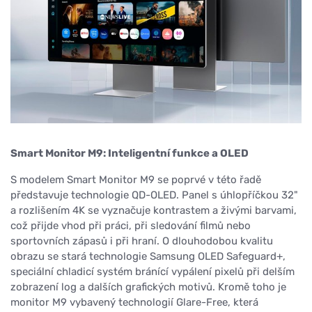
Smart Monitor M9: Inteligentní funkce a OLED
S modelem Smart Monitor M9 se poprvé v této řadě
představuje technologie QD-OLED. Panel s úhlopříčkou 32"
a rozlišením 4K se vyznačuje kontrastem a živými barvami,
což přijde vhod při práci, při sledování filmů nebo
sportovních zápasů i při hraní. O dlouhodobou kvalitu
obrazu se stará technologie Samsung OLED Safeguard+,
speciální chladicí systém bránící vypálení pixelů při delším
zobrazení log a dalších grafických motivů. Kromě toho je
monitor M9 vybavený technologií Glare-Free, která