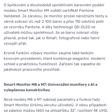
O špičkovém a dlouhodobě spolehlivém barevném podání
modelu Smart Monitor M9 svědčí certifikát Pantone
Validated. Je zárukou, že monitor prošel náročnými testy a
věrně zobrazí víc než 2 100 barev a přes 110 odstínů pleti
ze vzorníku Pantone. A díky technologii QD-OLED se
uživatelé můžou spolehnout, že se barvy zobrazí vždy
přesně, právě tak, jak si filmaři, fotografové nebo herní
vývojáři přáli.
Kromě funkční výbavy monitor zaujme také tenkým
kovovým provedením, které kombinuje elegantní, moderní
vzhled a praktickou funkčnost. Zařízení tak zapadne do
jakéhokoli pracovního prostředí.
Smart Monitor M8 a M7: Univerzální monitory s AI a
vylepšenou konektivitou
Nové modely M8 a M7 nabízejí parametry a funkce řady
Smart Monitor širšímu okruhu uživatelů. V obou případech
se zájemci můžou těšit na úhlopříčku 32", rozlišení 4K UHD,