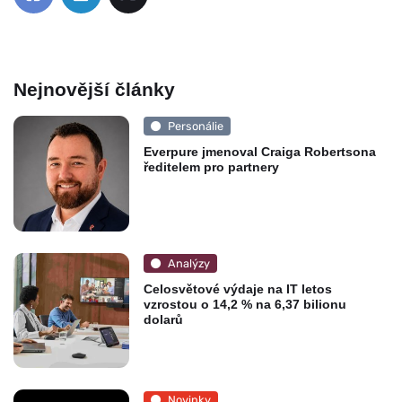
Nejnovější články
Personálie
Everpure jmenoval Craiga Robertsona
ředitelem pro partnery
Analýzy
Celosvětové výdaje na IT letos
vzrostou o 14,2 % na 6,37 bilionu
dolarů
Novinky