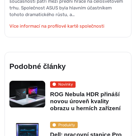
současnosti patří mezi přední hráče na celosvětovém
trhu. Společnost ASUS byla hlavním účastníkem
tohoto dramatického růstu, a…
Více informací na profilové kartě společnosti
Podobné články
Novinky
ROG Nebula HDR přináší
novou úroveň kvality
obrazu u herních zařízení
Produkty
Dell: pracovní stanice Pro