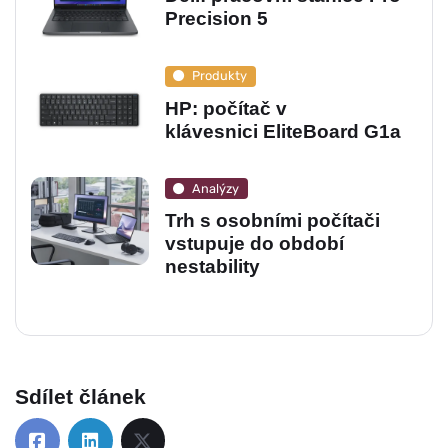
Precision 5
Produkty
HP: počítač v
klávesnici EliteBoard G1a
Analýzy
Trh s osobními počítači
vstupuje do období
nestability
Sdílet článek