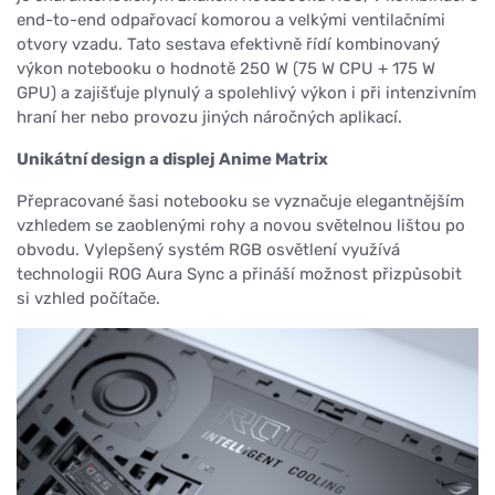
end-to-end odpařovací komorou a velkými ventilačními
otvory vzadu. Tato sestava efektivně řídí kombinovaný
výkon notebooku o hodnotě 250 W (75 W CPU + 175 W
GPU) a zajišťuje plynulý a spolehlivý výkon i při intenzivním
hraní her nebo provozu jiných náročných aplikací.
Unikátní design a displej Anime Matrix
Přepracované šasi notebooku se vyznačuje elegantnějším
vzhledem se zaoblenými rohy a novou světelnou lištou po
obvodu. Vylepšený systém RGB osvětlení využívá
technologii ROG Aura Sync a přináší možnost přizpůsobit
si vzhled počítače.