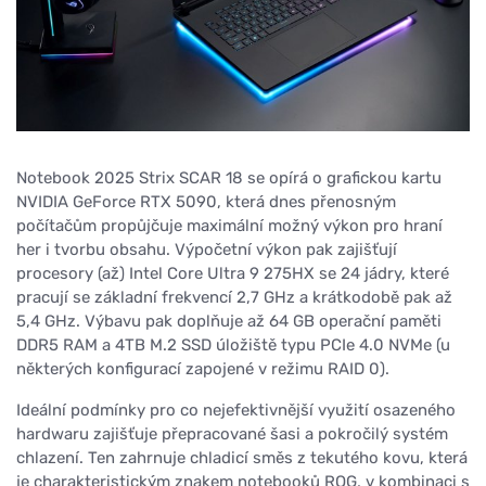
Notebook 2025 Strix SCAR 18 se opírá o grafickou kartu
NVIDIA GeForce RTX 5090, která dnes přenosným
počítačům propůjčuje maximální možný výkon pro hraní
her i tvorbu obsahu. Výpočetní výkon pak zajišťují
procesory (až) Intel Core Ultra 9 275HX se 24 jádry, které
pracují se základní frekvencí 2,7 GHz a krátkodobě pak až
5,4 GHz. Výbavu pak doplňuje až 64 GB operační paměti
DDR5 RAM a 4TB M.2 SSD úložiště typu PCIe 4.0 NVMe (u
některých konfigurací zapojené v režimu RAID 0).
Ideální podmínky pro co nejefektivnější využití osazeného
hardwaru zajišťuje přepracované šasi a pokročilý systém
chlazení. Ten zahrnuje chladicí směs z tekutého kovu, která
je charakteristickým znakem notebooků ROG, v kombinaci s