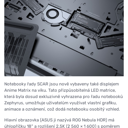
Notebooky řady SCAR jsou nově vybaveny také displejem
Anime Matrix na víku. Tato přizpůsobitelná LED matrice,
která byla dosud exkluzivně vyhrazena pro řadu notebooků
Zephyrus, umožňuje uživatelům využívat vlastní grafiku,
animace a oznámení, což dodá notebooku osobitý vzhled.
Hlavní obrazovka (ASUS ji nazývá ROG Nebula HDR) má
úhlopříčku 18" a rozlišení 2,5K (2 560 × 1 600) s poměrem