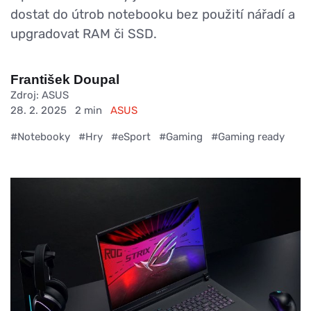
dostat do útrob notebooku bez použití nářadí a
upgradovat RAM či SSD.
František Doupal
Zdroj: ASUS
28. 2. 2025
2 min
ASUS
#Notebooky
#Hry
#eSport
#Gaming
#Gaming ready