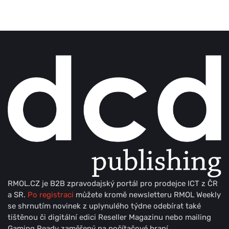
RMOL.CZ je B2B zpravodajský portál pro prodejce ICT z ČR
a SR.
Po registraci
můžete kromě newsletteru RMOL Weekly
se shrnutím novinek z uplynulého týdne odebírat také
tištěnou či digitální edici Reseller Magazinu nebo mailing
Gaming Ready zaměřený na počítačové hraní.