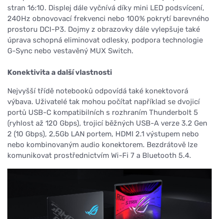
stran 16:10. Displej dále vyčnívá díky mini LED podsvícení,
240Hz obnovovací frekvenci nebo 100% pokrytí barevného
prostoru DCI-P3. Dojmy z obrazovky dále vylepšuje také
úprava schopná eliminovat odlesky, podpora technologie
G-Sync nebo vestavěný MUX Switch.
Konektivita a další vlastnosti
Nejvyšší třídě notebooků odpovídá také konektovorá
výbava. Uživatelé tak mohou počítat například se dvojicí
portů USB-C kompatibilních s rozhraním Thunderbolt 5
(ryhlost až 120 Gbps), trojicí běžných USB-A verze 3.2 Gen
2 (10 Gbps), 2,5Gb LAN portem, HDMI 2.1 výstupem nebo
nebo kombinovaným audio konektorem. Bezdrátově lze
komunikovat prostřednictvím Wi-Fi 7 a Bluetooth 5.4.