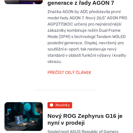
generace z řady AGON 7
Značka AGON by AOC představila první
model řady AGON 7. Nový 26,5" AGON PRO
AGP277QKDC určený pro nejnáročnější
zákazníky kombinuje režim Dual Frame
Mode (DFM) s technologií Tandem WOLED
poslední generace. Displej, navržený pro
soutěžní e-sport, tak nastavuje nový
standard v oblasti funkční výbavy i kvality
obrazu.
PŘEČÍST CELÝ ČLÁNEK
Novinky
Nový ROG Zephyrus G16 je
nyní v prodeji
Společnost ASUS Republic of Gamers