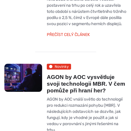
postavení na trhu po celý rok a uzavřela
toto období s nárůstem čtvrtletního tržního
podílu o 2,5 %, čímž v Evropě dále posílila
svou pozici v segmentu herních displejů.
PŘEČÍST CELÝ ČLÁNEK
Novinky
AGON by AOC vysvětluje
svoji technologii MBR. V čem
pomůže při hraní her?
AGON by AOC vnáší světlo do technologií
pro redukci rozmazání pohybu (MBR). V
následujících odstavcích se dozvíte, jak
fungují, kdy je vhodné je použít a jak si
vedou v porovnání s jinými řešeními na
trhu.