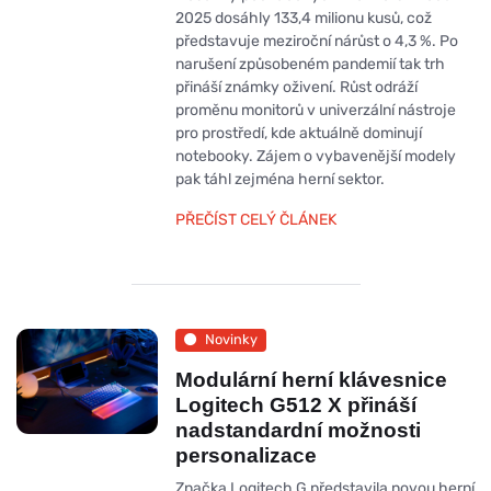
2025 dosáhly 133,4 milionu kusů, což
představuje meziroční nárůst o 4,3 %. Po
narušení způsobeném pandemií tak trh
přináší známky oživení. Růst odráží
proměnu monitorů v univerzální nástroje
pro prostředí, kde aktuálně dominují
notebooky. Zájem o vybavenější modely
pak táhl zejména herní sektor.
PŘEČÍST CELÝ ČLÁNEK
Novinky
Modulární herní klávesnice
Logitech G512 X přináší
nadstandardní možnosti
personalizace
Značka Logitech G představila novou herní