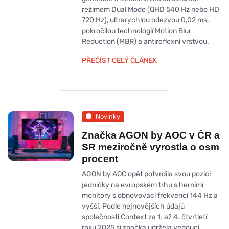
režimem Dual Mode (QHD 540 Hz nebo HD
720 Hz), ultrarychlou odezvou 0,02 ms,
pokročilou technologií Motion Blur
Reduction (MBR) a antireflexní vrstvou.
PŘEČÍST CELÝ ČLÁNEK
Novinky
Značka AGON by AOC v ČR a
SR meziročně vyrostla o osm
procent
AGON by AOC opět potvrdila svou pozici
jedničky na evropském trhu s herními
monitory s obnovovací frekvencí 144 Hz a
vyšší. Podle nejnovějších údajů
společnosti Context za 1. až 4. čtvrtletí
roku 2025 si značka udržela vedoucí