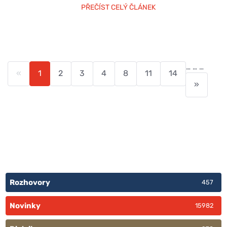
PŘEČÍST CELÝ ČLÁNEK
…
…
…
«
1
2
3
4
8
11
14
»
Rozhovory
457
Novinky
15982