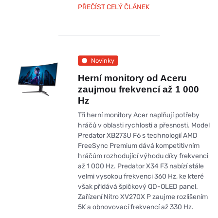
PŘEČÍST CELÝ ČLÁNEK
Novinky
Herní monitory od Aceru
zaujmou frekvencí až 1 000
Hz
Tři herní monitory Acer naplňují potřeby
hráčů v oblasti rychlosti a přesnosti. Model
Predator XB273U F6 s technologií AMD
FreeSync Premium dává kompetitivním
hráčům rozhodující výhodu díky frekvenci
až 1 000 Hz. Predator X34 F3 nabízí stále
velmi vysokou frekvenci 360 Hz, ke které
však přidává špičkový QD-OLED panel.
Zařízení Nitro XV270X P zaujme rozlišením
5K a obnovovací frekvencí až 330 Hz.