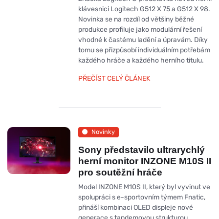
klávesnici Logitech G512 X 75 a G512 X 98.
Novinka se na rozdíl od většiny běžné
produkce profiluje jako modulární řešení
vhodné k častému ladění a úpravám. Díky
tomu se přizpůsobí individuálním potřebám
každého hráče a každého herního titulu.
PŘEČÍST CELÝ ČLÁNEK
Novinky
Sony představilo ultrarychlý
herní monitor INZONE M10S II
pro soutěžní hráče
Model INZONE M10S II, který byl vyvinut ve
spolupráci s e-sportovním týmem Fnatic,
přináší kombinaci OLED displeje nové
generace s tandemovou strukturou,