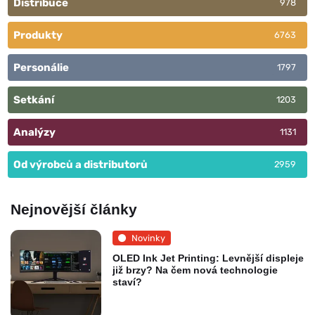
Distribuce
978
Produkty
6763
Personálie
1797
Setkání
1203
Analýzy
1131
Od výrobců a distributorů
2959
Nejnovější články
Novinky
OLED Ink Jet Printing: Levnější displeje
již brzy? Na čem nová technologie
staví?