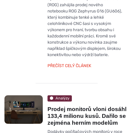
(ROG) zahájila prodej nového
notebooku ROG Zephyrus G16 (GU606),
který kombinuje tenké a lehké
celohliníkové CNC šasi s vysokým
výkonem pro hraní, tvorbu obsahu i
každodenní mobilní práci. Kromě své
konstrukce a výkonu novinka zaujme
například špičkovým displejem, širokou
konektivitou nebo výdrží baterie.
PŘEČÍST CELÝ ČLÁNEK
Analýzy
Prodej monitorů vloni dosáhl
133,4 milionu kusů. Dařilo se
zejména herním modelům
Dodávky počítačových monitorů v roce