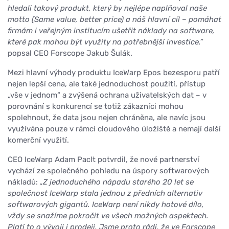
hledali takový produkt, který by nejlépe naplňoval naše
motto (Same value, better price) a náš hlavní cíl – pomáhat
firmám i veřejným institucím ušetřit náklady na software,
které pak mohou být využity na potřebnější investice,”
popsal CEO Forscope Jakub Šulák.
Mezi hlavní výhody produktu IceWarp Epos bezesporu patří
nejen lepší cena, ale také jednoduchost použití, přístup
„vše v jednom“ a zvýšená ochrana uživatelských dat – v
porovnání s konkurencí se totiž zákazníci mohou
spolehnout, že data jsou nejen chráněna, ale navíc jsou
využívána pouze v rámci cloudového úložiště a nemají další
komerční využití.
CEO IceWarp Adam Paclt potvrdil, že nové partnerství
vychází ze společného pohledu na úspory softwarových
nákladů:
„Z jednoduchého nápadu starého 20 let se
společnost IceWarp stala jednou z předních alternativ
softwarových gigantů. IceWarp není nikdy hotové dílo,
vždy se snažíme pokročit ve všech možných aspektech.
Platí to o vývoji i prodeji. Jsme proto rádi, že ve Forscope