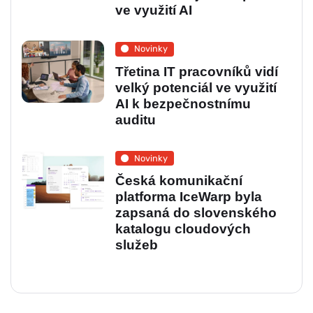
ve využití AI
Novinky
Třetina IT pracovníků vidí
velký potenciál ve využití
AI k bezpečnostnímu
auditu
Novinky
Česká komunikační
platforma IceWarp byla
zapsaná do slovenského
katalogu cloudových
služeb