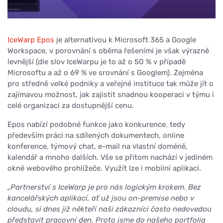
IceWarp Epos
je alternativou k Microsoft 365 a Google
Workspace, v porovnání s oběma řešeními je však výrazně
levnější (dle slov IceWarpu je to až o 50 % v případě
Microsoftu a až o 69 % ve srovnání s Googlem). Zejména
pro středně velké podniky a veřejné instituce tak může jít o
zajímavou možnost, jak zajistit snadnou kooperaci v týmu i
celé organizaci za dostupnější cenu.
Epos nabízí podobné funkce jako konkurence, tedy
především práci na sdílených dokumentech, online
konference, týmový chat, e-mail na vlastní doméně,
kalendář a mnoho dalších. Vše se přitom nachází v jediném
okně webového prohlížeče. Využít lze i mobilní aplikaci.
„Partnerství s IceWarp je pro nás logickým krokem. Bez
kancelářských aplikací, ať už jsou on-premise nebo v
cloudu, si dnes již někteří naši zákazníci často nedovedou
představit pracovní den. Proto jsme do našeho portfolia