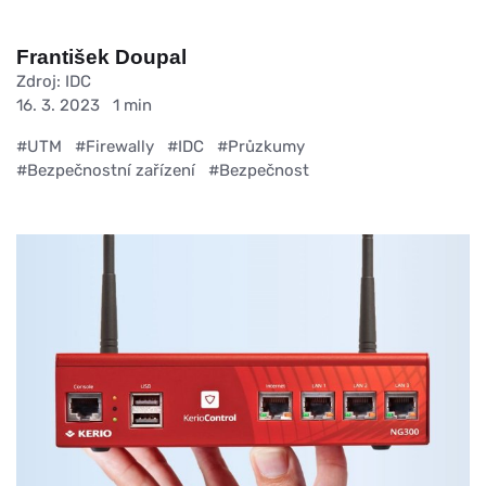
František Doupal
Zdroj: IDC
16. 3. 2023
1 min
#UTM
#Firewally
#IDC
#Průzkumy
#Bezpečnostní zařízení
#Bezpečnost