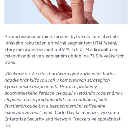
Prodej bezpečnostních zařízení byl ve čtvrtém čtvrtletí
loňského roku tažen primárně segmentem UTM řešení,
který meziročně vzrostl o 8,9 %. Trh UTM a firewallů se
celkově podílel ve sledovaném období na 77,3 % veškerých
tržeb.
„Očekává se, že trh s hardwarovými zařízeními bude i
nadále hrát klíčovou roli v komplexních strategiích
kybernetické bezpečnosti. Protože problémy
dodavatelského řetězce vykazují v letošním roce známky
zlepšení, dá se předpokládat, že v nadcházejících
čtvrtletích bude trh s bezpečnostními zařízeními
celosvětově růst,“
uvedl Carlo Dávila, manažer výzkumu
Enterprise Security and Network Trackers ve společnosti
IDC.