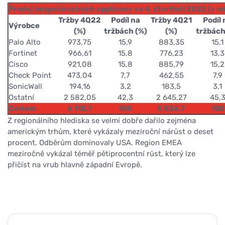
Prodej bezpečnostních appliance ve 4. čtvrtletí 2022 (v m
Tržby 4Q22
Podíl na
Tržby 4Q21
Podíl 
Výrobce
(%)
tržbách (%)
(%)
tržbách
Palo Alto
973,75
15,9
883,35
15,1
Fortinet
966,61
15,8
776,23
13,3
Cisco
921,08
15,8
885,79
15,2
Check Point
473,04
7,7
462,55
7,9
SonicWall
194,16
3,2
183,5
3,1
Ostatní
2 582,05
42,3
2 645,27
45,
Celkem
6 110,7
100
5 836,7
100
Z regionálního hlediska se velmi dobře dařilo zejména
americkým trhům, které vykázaly meziroční nárůst o deset
procent. Odběrům dominovaly USA. Region EMEA
meziročně vykázal téměř pětiprocentní růst, který lze
přičíst na vrub hlavně západní Evropě.