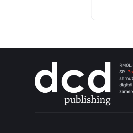
RMOL.C
SR.
Po
shrnut
digitá
zaměře