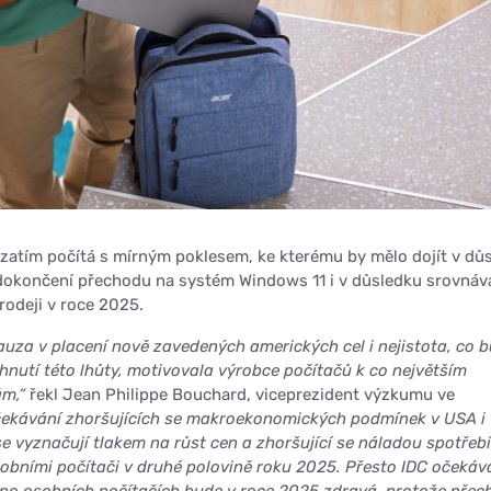
zatím počítá s mírným poklesem, ke kterému by mělo dojít v dů
 dokončení přechodu na systém Windows 11 i v důsledku srovnáv
prodeji v roce 2025.
uza v placení nově zavedených amerických cel i nejistota, co 
nutí této lhůty, motivovala výrobce počítačů k co největším
m,“
řekl Jean Philippe Bouchard, viceprezident výzkumu ve
ekávání zhoršujících se makroekonomických podmínek v USA i 
e vyznačují tlakem na růst cen a zhoršující se náladou spotřebi
osobními počítači v druhé polovině roku 2025. Přesto IDC očekáv
po osobních počítačích bude v roce 2025 zdravá, protože přec