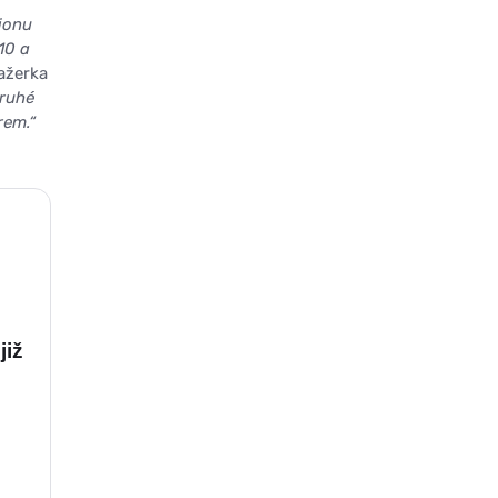
ionu
10 a
nažerka
druhé
rem.“
již