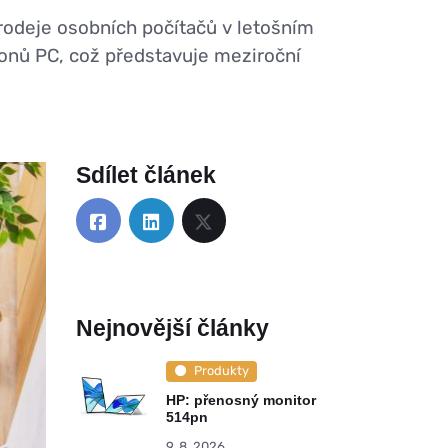
prodeje osobních počítačů v letošním
ionů PC, což představuje meziroční
Sdílet článek
Nejnovější články
Produkty
HP: přenosný monitor
514pn
9. 8. 2026