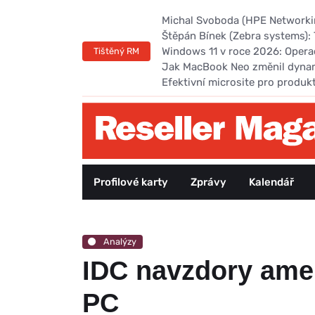
Michal Svoboda (HPE Networking
Štěpán Bínek (Zebra systems): 
Windows 11 v roce 2026: Opera
Tištěný RM
Jak MacBook Neo změnil dyna
Efektivní microsite pro produk
Profilové karty
Zprávy
Kalendář
Analýzy
IDC navzdory ame
PC