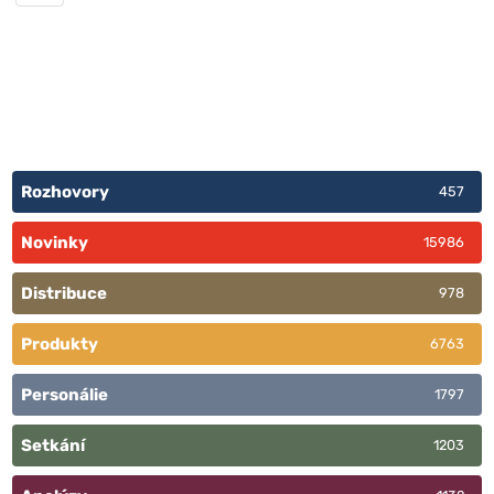
Rozhovory
457
Novinky
15986
Distribuce
978
Produkty
6763
Personálie
1797
Setkání
1203