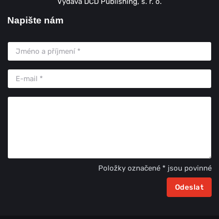
Vydává DCD Publishing, s. r. o.
Napište nám
Položky označené * jsou povinné