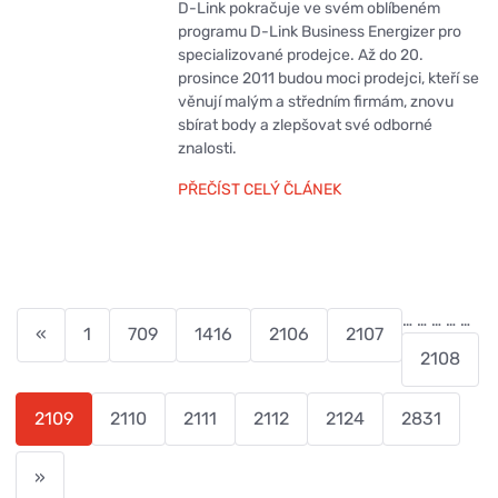
D-Link pokračuje ve svém oblíbeném
programu D-Link Business Energizer pro
specializované prodejce. Až do 20.
prosince 2011 budou moci prodejci, kteří se
věnují malým a středním firmám, znovu
sbírat body a zlepšovat své odborné
znalosti.
PŘEČÍST CELÝ ČLÁNEK
…
…
…
…
…
«
1
709
1416
2106
2107
2108
2109
2110
2111
2112
2124
2831
»