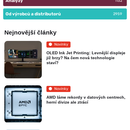
Analýzy
1132
Od výrobců a distributorů
2959
Nejnovější články
Novinky
OLED Ink Jet Printing: Levnější displeje
již brzy? Na čem nová technologie
staví?
Novinky
AMD láme rekordy v datových centrech,
herní divize ale ztrácí