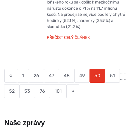
loňského roku pak došlo k meziročnímu
nárůstu dokonce o 71 % na 11,7 milionu
kusů. Na prodeji se nejvíce podílely chytré
hodinky (52,1 %), náramky (25,9 %) a
sluchátka (21,2 %).
PŘEČÍST CELÝ ČLÁNEK
…
…
«
1
26
47
48
49
50
51
…
…
52
53
76
101
»
Naše zprávy