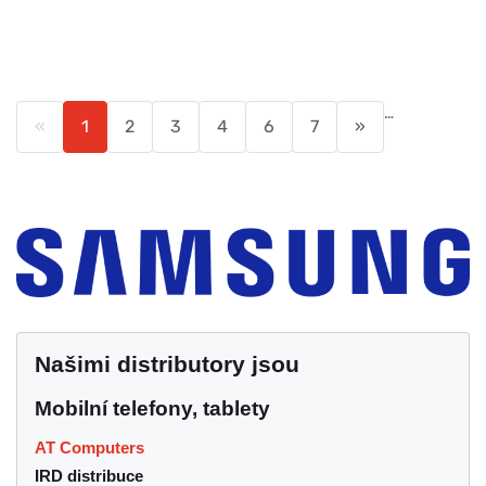
…
«
1
2
3
4
6
7
»
Našimi distributory jsou
Mobilní telefony, tablety
AT Computers
IRD distribuce