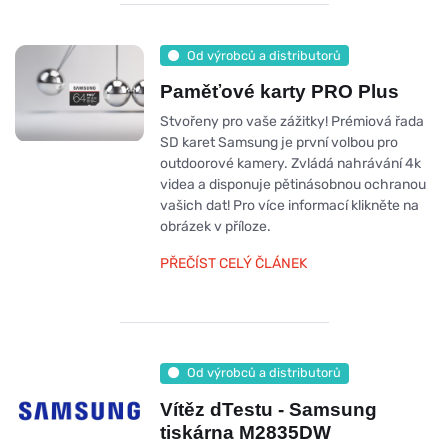
Od výrobců a distributorů
Paměťové karty PRO Plus
Stvořeny pro vaše zážitky! Prémiová řada
SD karet Samsung je první volbou pro
outdoorové kamery. Zvládá nahrávání 4k
videa a disponuje pětinásobnou ochranou
vašich dat! Pro více informací klikněte na
obrázek v příloze.
PŘEČÍST CELÝ ČLÁNEK
Od výrobců a distributorů
Vítěz dTestu - Samsung
tiskárna M2835DW