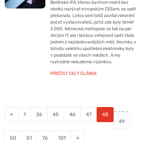
Berlínská IFA, kterou bychom mohli bez
okolků nazývat evropským CESem, se opět
překonala. Letos sem totiž zavítal rekordní
počet vystavovatelů, jichž zde byly téměř
2 000. Německá metropole se tak na pár
dní pro IT, ale i laickou veřejnost opět stala
jedním z nejsledovanějších míst. Novinky z
tohoto veletrhu spotřební elektroniky byly
v podstatě ve všech médiích. A my
rozhodně nebudeme výjimkou.
PŘEČÍST CELÝ ČLÁNEK
…
…
…
…
«
1
26
45
46
47
48
49
50
51
76
101
»