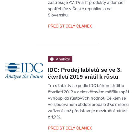
zastřešuje AV, TV a IT produkty a domácí
spotřebiče v České republice a na
Slovensku.
PŘEČÍST CELÝ ČLÁNEK
Analýzy
IDC: Prodej tabletů se ve 3.
čtvrtletí 2019 vrátil k růstu
Trh s tablety se podle IDC během třetího
čtvrtletí 2019 v celosvětovém měřítku opět
vyhoupl do růstových hodnot. Celkem se
ve sledovaném období prodalo 37,6 milionu
zařízení, což představuje meziroční nárůst
o 1,9 %.
PŘEČÍST CELÝ ČLÁNEK