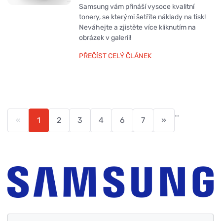
Samsung vám přináší vysoce kvalitní
tonery, se kterými šetříte náklady na tisk!
Neváhejte a zjistěte více kliknutím na
obrázek v galerii!
PŘEČÍST CELÝ ČLÁNEK
…
«
1
2
3
4
6
7
»