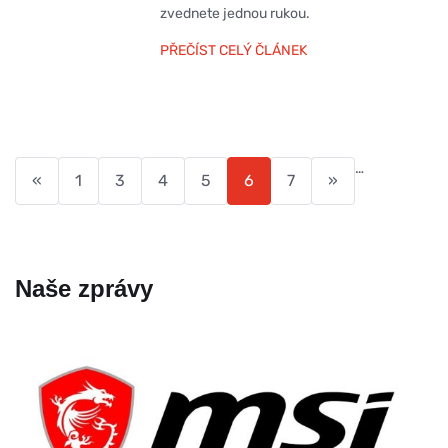
zvednete jednou rukou.
PŘEČÍST CELÝ ČLÁNEK
…
«
1
3
4
5
6
7
»
Naše zprávy