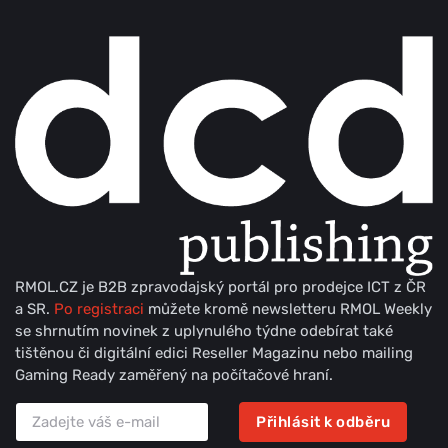
RMOL.CZ je B2B zpravodajský portál pro prodejce ICT z ČR
a SR.
Po registraci
můžete kromě newsletteru RMOL Weekly
se shrnutím novinek z uplynulého týdne odebírat také
tištěnou či digitální edici Reseller Magazinu nebo mailing
Gaming Ready zaměřený na počítačové hraní.
Přihlásit k odběru