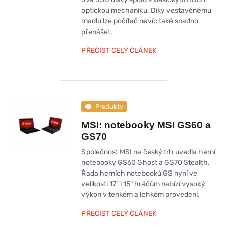
optickou mechaniku. Díky vestavěnému
madlu lze počítač navíc také snadno
přenášet.
PŘEČÍST CELÝ ČLÁNEK
Produkty
MSI: notebooky MSI GS60 a
GS70
Společnost MSI na český trh uvedla herní
notebooky GS60 Ghost a GS70 Stealth.
Řada herních notebooků GS nyní ve
velikosti 17" i 15" hráčům nabízí vysoký
výkon v tenkém a lehkém provedení.
PŘEČÍST CELÝ ČLÁNEK