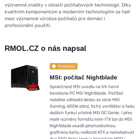
významné značky v oblasti počítačových technologií. Díky
kvalitním komponentům a moderním technologiím se řadí
mezi významné výrobce počítačů pro domácí i
profesionální použití.
RMOL.CZ o nás napsal
Produkty
MSI: počítač Nightblade
Společnost MSI uvedla na trh herní
barebone PC MSI Nightblade. Počítač
nabídne základní desku ze série MSI
Gaming, 600W zdroj, tichý ventilátor a řadu
dalších funkcí včetně MSI OC Genie. I přes
malé rozměry formátu mini-ITX lze do MSI
Nightblade osadit plnohodnotnou
grafickou kartu velikosti ATX a nainstalovat
dva SSD disky spolu s klasickým HDD i