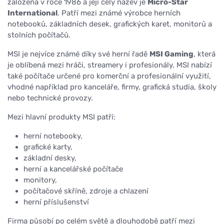
založena v roce 1986 a její celý název je
Micro-Star
International
. Patří mezi známé výrobce herních
notebooků, základních desek, grafických karet, monitorů a
stolních počítačů.
MSI je nejvíce známé díky své herní řadě
MSI Gaming
, která
je oblíbená mezi hráči, streamery i profesionály. MSI nabízí
také počítače určené pro komerční a profesionální využití,
vhodné například pro kanceláře, firmy, grafická studia, školy
nebo technické provozy.
Mezi hlavní produkty MSI patří:
herní notebooky,
grafické karty,
základní desky,
herní a kancelářské počítače
monitory,
počítačové skříně, zdroje a chlazení
herní příslušenství
Firma působí po celém světě a dlouhodobě patří mezi