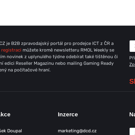
Z je B2B zpravodajský portál pro prodejce ICT z ČR a
 registraci
můžete kromě newsletteru RMOL Weekly se
ím novinek z uplynulého týdne odebírat také tištěnou či
Př
lní edici Reseller Magazinu nebo mailing Gaming Ready
Zp
ný na počítačové hraní.
S
akce
Inzerce
N
šek Doupal
marketing@dcd.cz