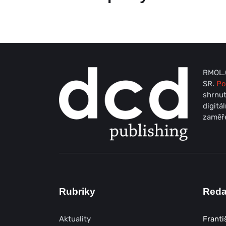
RMOL.C
SR.
Po
shrnut
digitá
zaměře
Rubriky
Red
Aktuality
Franti