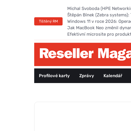
Michal Svoboda (HPE Networking
Štěpán Bínek (Zebra systems): 
Windows 11 v roce 2026: Opera
Tištěný RM
Jak MacBook Neo změnil dyna
Efektivní microsite pro produk
Profilové karty
Zprávy
Kalendář