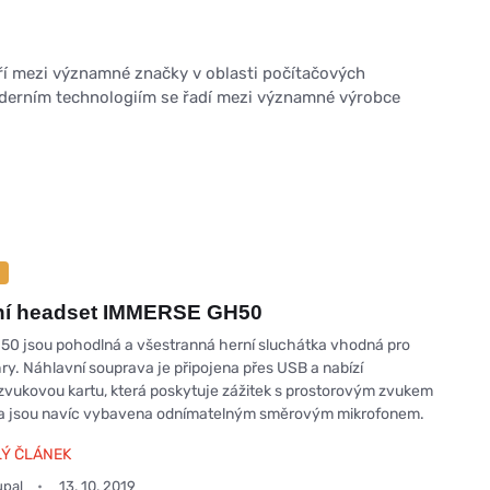
ří mezi významné značky v oblasti počítačových
derním technologiím se řadí mezi významné výrobce
rní headset IMMERSE GH50
0 jsou pohodlná a všestranná herní sluchátka vhodná pro
hry. Náhlavní souprava je připojena přes USB a nabízí
vukovou kartu, která poskytuje zážitek s prostorovým zvukem
tka jsou navíc vybavena odnímatelným směrovým mikrofonem.
LÝ ČLÁNEK
upal
13. 10. 2019