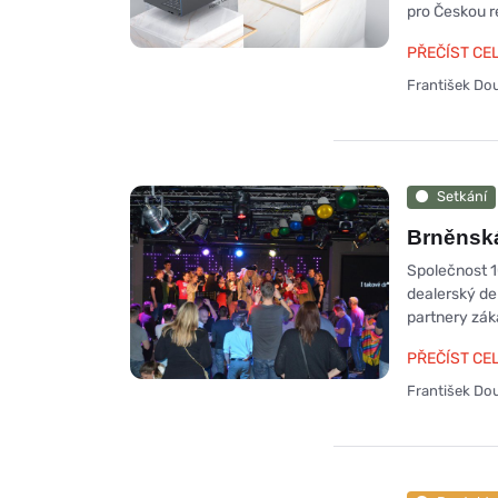
pro Českou r
PŘEČÍST CE
František Do
Setkání
Brněnsk
Společnost 1
dealerský de
partnery zák
PŘEČÍST CE
František Do