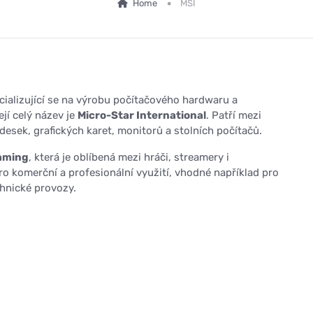
Home
MSI
cializující se na výrobu počítačového hardwaru a
ejí celý název je
Micro-Star International
. Patří mezi
esek, grafických karet, monitorů a stolních počítačů.
aming
, která je oblíbená mezi hráči, streamery i
ro komerční a profesionální využití, vhodné například pro
chnické provozy.