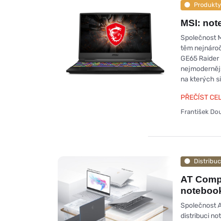
Produkty
MSI: not
Společnost M
těm nejnároč
GE65 Raider 
nejmoderněj
na kterých si
PŘEČÍST CE
František Do
Distribu
AT Compu
notebook
Společnost AT
distribuci no