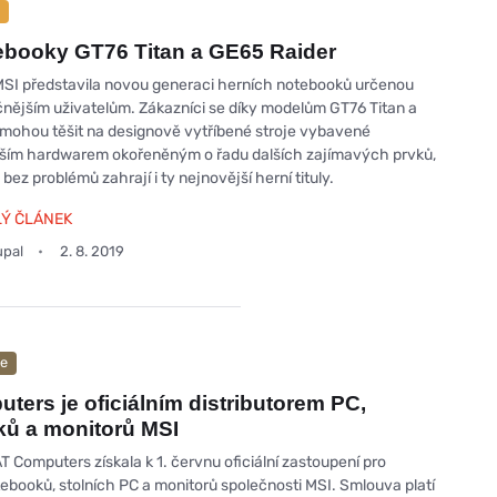
ebooky GT76 Titan a GE65 Raider
SI představila novou generaci herních notebooků určenou
nějším uživatelům. Zákazníci se díky modelům GT76 Titan a
mohou těšit na designově vytříbené stroje vybavené
ším hardwarem okořeněným o řadu dalších zajímavých prvků,
 bez problémů zahrají i ty nejnovější herní tituly.
LÝ ČLÁNEK
upal
2. 8. 2019
ce
ters je oficiálním distributorem PC,
ů a monitorů MSI
 Computers získala k 1. červnu oficiální zastoupení pro
tebooků, stolních PC a monitorů společnosti MSI. Smlouva platí