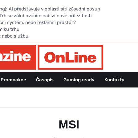
): AI představuje v oblasti sítí zásadní posun
Trh se zálohováním nabízí nové příležitosti
ční systém, nebo reklamní prostor?
miku trhu
t nebo službu
Promoakce
Časopis
Gaming ready
Kontakty
MSI