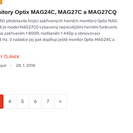
nitory Optix MAG24C, MAG27C a MAG27CQ
SI představila trojici zakřivených herních monitorů Optix MAG.
dí je model MAG27CQ vybavený nejnovějšími herními funkcemi,
e zakřivením 1 800R, rozlišením 1 440p a obnovovací
4 Hz. V nabídce jej pak doplňují ještě monitor Optix MAG24C a
LÝ ČLÁNEK
upal
28. 1. 2018
4
5
6
7
»