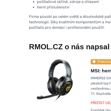
počítačové skříně, zdroje a chlazení
herní příslušenství
Firma působí po celém světě a dlouhodobě pat
technologií. Díky kvalitním komponentům a mo
počítačů pro domácí i profesionální použití.
RMOL.CZ o nás napsal
Produkty
MSI: he
IMMERSE GH5
jakýkoli typ 
vestavěnou z
7.1. Sluchá
PŘEČÍST CE
František Do