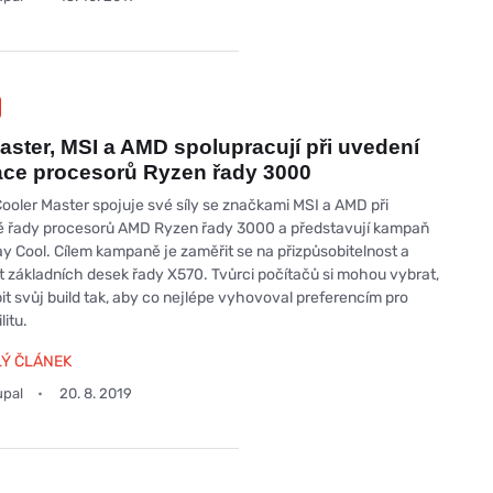
aster, MSI a AMD spolupracují při uvedení
ace procesorů Ryzen řady 3000
ooler Master spojuje své síly se značkami MSI a AMD při
é řady procesorů AMD Ryzen řady 3000 a představují kampaň
ay Cool. Cílem kampaně je zaměřit se na přizpůsobitelnost a
t základních desek řady X570. Tvůrci počítačů si mohou vybrat,
it svůj build tak, aby co nejlépe vyhovoval preferencím pro
litu.
LÝ ČLÁNEK
upal
20. 8. 2019