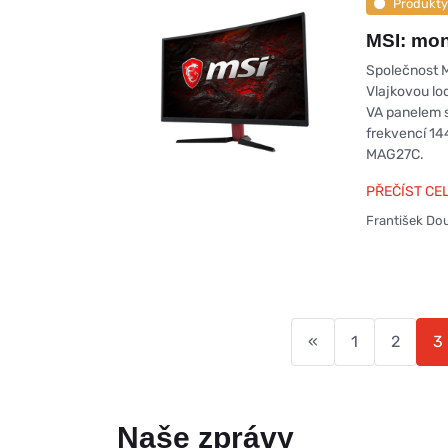
Produkty
MSI: mo
Společnost M
Vlajkovou lo
VA panelem s
frekvencí 14
MAG27C.
PŘEČÍST CE
František Do
«
1
2
3
Naše zprávy