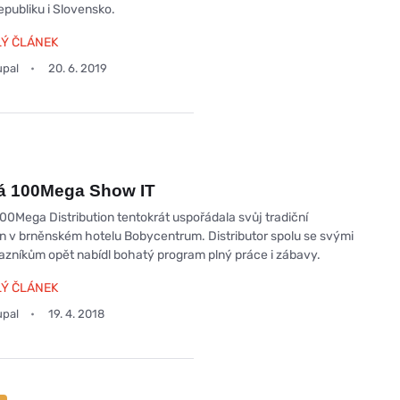
epubliku i Slovensko.
LÝ ČLÁNEK
upal
20. 6. 2019
á 100Mega Show IT
00Mega Distribution tentokrát uspořádala svůj tradiční
n v brněnském hotelu Bobycentrum. Distributor spolu se svými
azníkům opět nabídl bohatý program plný práce i zábavy.
LÝ ČLÁNEK
upal
19. 4. 2018