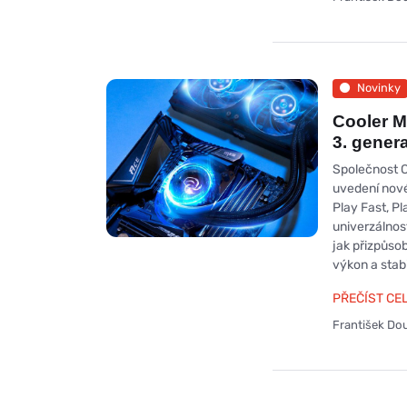
Novinky
Cooler M
3. gener
Společnost C
uvedení nov
Play Fast, Pl
univerzálnos
jak přizpůsob
výkon a stabi
PŘEČÍST CE
František Do