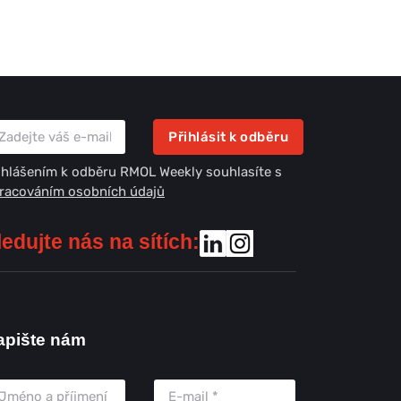
Přihlásit k odběru
ihlášením k odběru RMOL Weekly souhlasíte s
racováním osobních údajů
ledujte nás na sítích:
apište nám