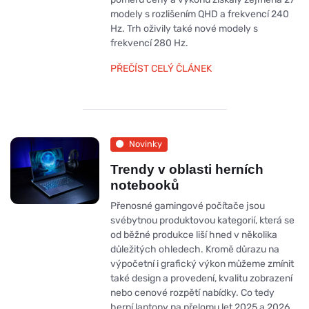
modely s rozlišením QHD a frekvencí 240
Hz. Trh oživily také nové modely s
frekvencí 280 Hz.
PŘEČÍST CELÝ ČLÁNEK
Novinky
Trendy v oblasti herních
notebooků
Přenosné gamingové počítače jsou
svébytnou produktovou kategorií, která se
od běžné produkce liší hned v několika
důležitých ohledech. Kromě důrazu na
výpočetní i grafický výkon můžeme zmínit
také design a provedení, kvalitu zobrazení
nebo cenové rozpětí nabídky. Co tedy
herní laptopy na přelomu let 2025 a 2026