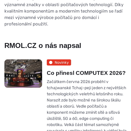
významné značky v oblasti počítačových technologií. Díky
kvalitním komponentům a moderním technologiím se řadí
mezi významné výrobce počítačů pro domácí i
profesionální použití.
RMOL.CZ o nás napsal
Novinky
Co přinesl COMPUTEX 2026?
Začátkem června 2026 proběhl v
tchajwanské Tchaj-peji jeden z největších
technologických veletrhů letošního roku.
Narazit zde bylo možné na širokou škálu
oblastí a oborů. Vedle počítačů a
komponent můžeme zmínit sítě a síťová
úložiště, 5G a 6G, edge computing či
robotiku. Velká část témat samozřejmě
souvisela s umělou inteligencí: k vidění byla