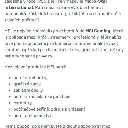
založena v roce 1986 a její celý název je
Micro-Star
International
. Patří mezi známé výrobce herních
notebooků, základních desek, grafických karet, monitorů a
stolních počítačů.
MSI je nejvíce známé díky své herní řadě
MSI Gaming
, která
je oblíbená mezi hráči, streamery i profesionály. MSI nabízí
také počítače určené pro komerční a profesionální využití,
vhodné například pro kanceláře, firmy, grafická studia, školy
nebo technické provozy.
Mezi hlavní produkty MSI patří:
herní notebooky,
grafické karty,
základní desky,
herní a kancelářské počítače
monitory,
počítačové skříně, zdroje a chlazení
herní příslušenství
Firma působí po celém světě a dlouhodobě patří mezi