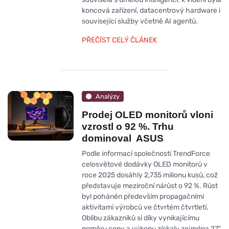
koncová zařízení, datacentrový hardware i
související služby včetně AI agentů.
PŘEČÍST CELÝ ČLÁNEK
Analýzy
Prodej OLED monitorů vloni
vzrostl o 92 %. Trhu
dominoval ASUS
Podle informací společnosti TrendForce
celosvětové dodávky OLED monitorů v
roce 2025 dosáhly 2,735 milionu kusů, což
představuje meziroční nárůst o 92 %. Růst
byl poháněn především propagačními
aktivitami výrobců ve čtvrtém čtvrtletí.
Oblibu zákazníků si díky vynikajícímu
poměru ceny a výkonu získaly zejména 27"