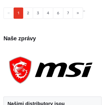
…
«
1
2
3
4
6
7
»
Naše zprávy
Našimi distributory jsou