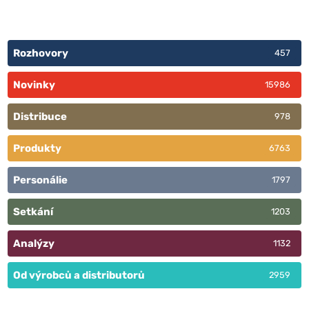
Rozhovory
457
Novinky
15986
Distribuce
978
Produkty
6763
Personálie
1797
Setkání
1203
Analýzy
1132
Od výrobců a distributorů
2959