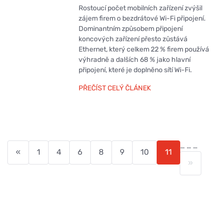
Rostoucí počet mobilních zařízení zvýšil
zájem firem o bezdrátové Wi-Fi připojení.
Dominantním způsobem připojení
koncových zařízení přesto zůstává
Ethernet, který celkem 22 % firem používá
výhradně a dalších 68 % jako hlavní
připojení, které je doplněno sítí Wi-Fi.
PŘEČÍST CELÝ ČLÁNEK
…
…
…
«
1
4
6
8
9
10
11
»