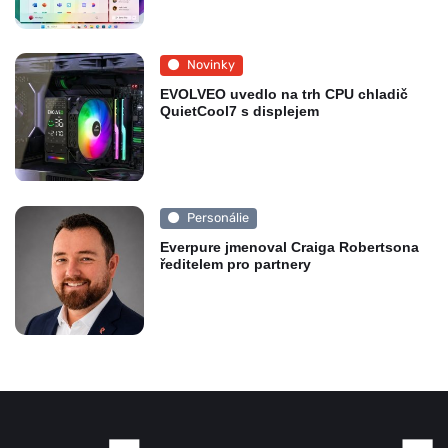
Novinky
EVOLVEO uvedlo na trh CPU chladič
QuietCool7 s displejem
Personálie
Everpure jmenoval Craiga Robertsona
ředitelem pro partnery