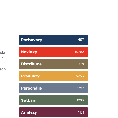
Rozhovory
457
Novinky
15982
ada
lní
Distribuce
978
lech,
Produkty
6763
Personálie
1797
Setkání
1203
Analýzy
1131