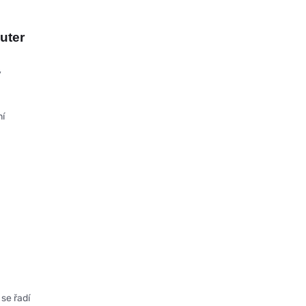
uter
ý
ní
 se řadí