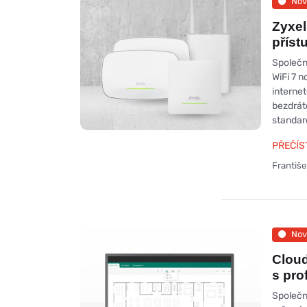
Nov
Zyxel
příst
Společn
WiFi 7 
internet
bezdrát
standard
PŘEČÍS
Františ
Nov
Clou
s pro
Společn