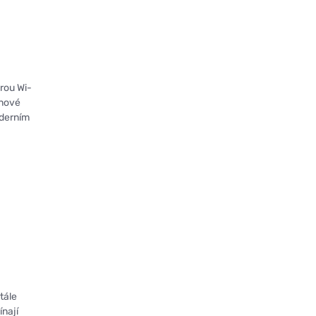
rou Wi-
 nové
oderním
tále
ínají