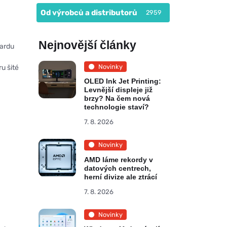
Od výrobců a distributorů
2959
Nejnovější články
dardu
Novinky
u šité
OLED Ink Jet Printing:
Levnější displeje již
brzy? Na čem nová
technologie staví?
7. 8. 2026
Novinky
AMD láme rekordy v
datových centrech,
herní divize ale ztrácí
7. 8. 2026
Novinky
b