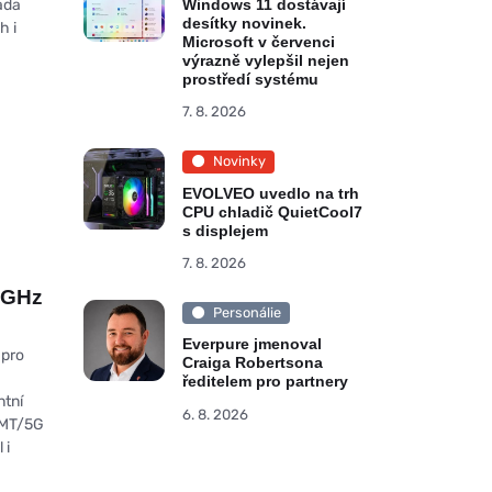
ada
Windows 11 dostávají
desítky novinek.
h i
Microsoft v červenci
výrazně vylepšil nejen
prostředí systému
7. 8. 2026
Novinky
EVOLVEO uvedlo na trh
CPU chladič QuietCool7
s displejem
7. 8. 2026
 GHz
Personálie
Everpure jmenoval
 pro
Craiga Robertsona
ředitelem pro partnery
ntní
6. 8. 2026
 IMT/5G
 i