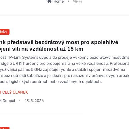
Home
Wi-Fi
inky
nk představil bezdrátový most pro spolehlivé
jení sítí na vzdálenost až 15 km
ost TP-Link Systems uvedla do prodeje výkonný bezdrátový most Om
dge 5 UR KIT určený pro propojení sítí na velké vzdálenosti. Profesioná
yužívající pásmo 5 GHz zajišťuje rychlé a stabilní spojení mezi dvěma
mi bez nutnosti kabeláže a je ideální pro nasazení v průmyslových areá
ch, logistických centrech nebo vzdálených objektech.
T CELÝ ČLÁNEK
ek Doupal
13. 5. 2026