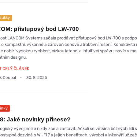
dukty
OM: přístupový bod LW-700
ost LANCOM Systems začala prodávat přístupový bod LW-700 s podpo
de o kompaktní, výkonné a zároveň cenově atraktivní řešení. Konektivita
 nabízí vysokou rychlost, nízkou latenci a intuitivní správu, navíc v m
ntním designu.
T CELÝ ČLÁNEK
ek Doupal
30. 8. 2025
inky
 8: Jaké novinky přinese?
gický vývoj nelze nikdy zcela zastavit. Ačkoli se většina běžných lidí s
ostupně dozvídá o Wi-Fi 7 a jejích benefitech, výrobci a inženýři už zač