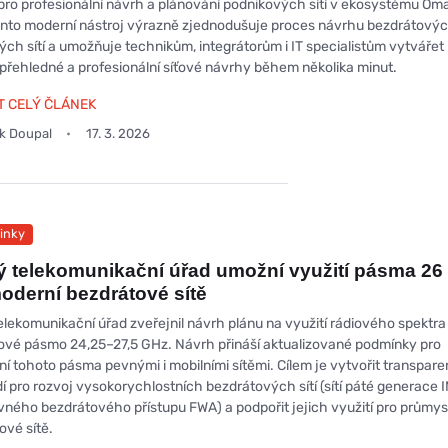
pro profesionální návrh a plánování podnikových sítí v ekosystému Om
nto moderní nástroj výrazně zjednodušuje proces návrhu bezdrátovýc
ých sítí a umožňuje technikům, integrátorům i IT specialistům vytvářet
 přehledné a profesionální síťové návrhy během několika minut.
T CELÝ ČLÁNEK
ek Doupal
17. 3. 2026
inky
 telekomunikační úřad umožní využití pásma 26
oderní bezdrátové sítě
elekomunikační úřad zveřejnil návrh plánu na využití rádiového spektra
ové pásmo 24,25–27,5 GHz. Návrh přináší aktualizované podmínky pro
ní tohoto pásma pevnými i mobilními sítěmi. Cílem je vytvořit transpare
dí pro rozvoj vysokorychlostních bezdrátových sítí (sítí páté generace
evného bezdrátového přístupu FWA) a podpořit jejich využití pro průmysl
vé sítě.