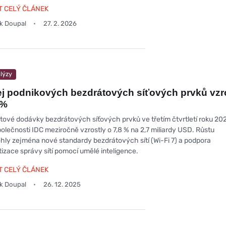
T CELÝ ČLÁNEK
ek Doupal
27. 2. 2026
lýzy
j podnikových bezdrátových síťových prvků vzr
 %
tové dodávky bezdrátových síťových prvků ve třetím čtvrtletí roku 20
polečnosti IDC meziročně vzrostly o 7,8 % na 2,7 miliardy USD. Růstu
ly zejména nové standardy bezdrátových sítí (Wi-Fi 7) a podpora
izace správy sítí pomocí umělé inteligence.
T CELÝ ČLÁNEK
ek Doupal
26. 12. 2025