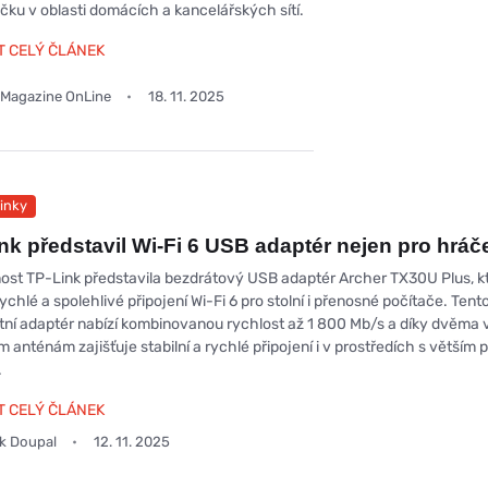
ičku v oblasti domácích a kancelářských sítí.
T CELÝ ČLÁNEK
r Magazine OnLine
18. 11. 2025
inky
nk představil Wi-Fi 6 USB adaptér nejen pro hráč
ost TP-Link představila bezdrátový USB adaptér Archer TX30U Plus, k
rychlé a spolehlivé připojení Wi-Fi 6 pro stolní i přenosné počítače. Tent
ní adaptér nabízí kombinovanou rychlost až 1 800 Mb/s a díky dvěma
 anténám zajišťuje stabilní a rychlé připojení i v prostředích s větším
.
T CELÝ ČLÁNEK
ek Doupal
12. 11. 2025