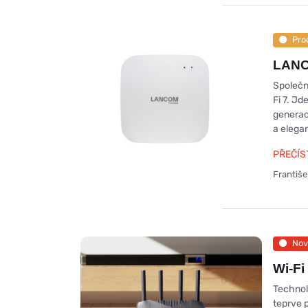
Pro
LANC
Společn
Fi 7. J
generace
a elega
PŘEČÍS
Františ
Nov
Wi-Fi
Technolo
teprve p