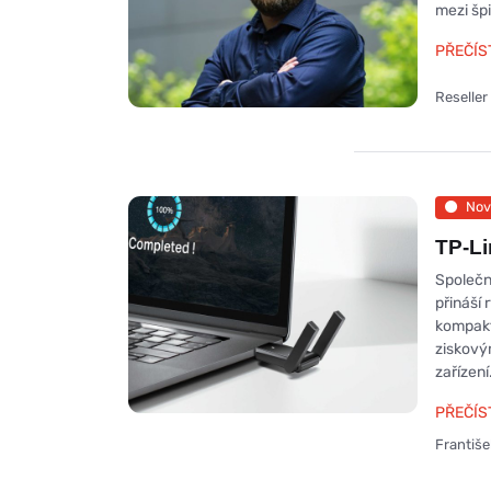
mezi šp
PŘEČÍS
Reselle
Nov
TP-Li
Společn
přináší 
kompakt
ziskovým
zařízení
PŘEČÍS
Františ