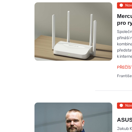
Nov
Mercu
pro r
Společn
přináší 
kombina
představ
k intern
PŘEČÍS
Františ
Nov
ASUS 
Jakub Kř