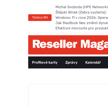
Michal Svoboda (HPE Networking
Štěpán Bínek (Zebra systems): 
Windows 11 v roce 2026: Opera
Tištěný RM
Jak MacBook Neo změnil dyna
Efektivní microsite pro produk
Profilové karty
Zprávy
Kalendář