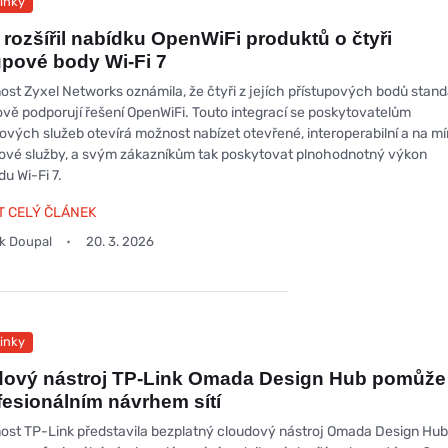
inky
 rozšířil nabídku OpenWiFi produktů o čtyři
upové body Wi-Fi 7
ost Zyxel Networks oznámila, že čtyři z jejích přístupových bodů stan
nově podporují řešení OpenWiFi. Touto integrací se poskytovatelům
ových služeb otevírá možnost nabízet otevřené, interoperabilní a na mír
ové služby, a svým zákazníkům tak poskytovat plnohodnotný výkon
u Wi-Fi 7.
T CELÝ ČLÁNEK
ek Doupal
20. 3. 2026
inky
dový nástroj TP-Link Omada Design Hub pomůže
fesionálním návrhem sítí
ost TP-Link představila bezplatný cloudový nástroj Omada Design Hu