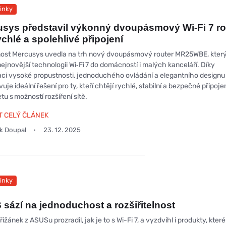
inky
sys představil výkonný dvoupásmový Wi‑Fi 7 ro
ychlé a spolehlivé připojení
ost Mercusys uvedla na trh nový dvoupásmový router MR25WBE, kter
nejnovější technologii Wi‑Fi 7 do domácností i malých kanceláří. Díky
ci vysoké propustnosti, jednoduchého ovládání a elegantního designu
uje ideální řešení pro ty, kteří chtějí rychlé, stabilní a bezpečné připoje
etu s možností rozšíření sítě.
T CELÝ ČLÁNEK
ek Doupal
23. 12. 2025
inky
sází na jednoduchost a rozšiřitelnost
ižánek z ASUSu prozradil, jak je to s Wi-Fi 7, a vyzdvihl i produkty, které