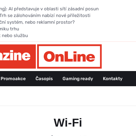
): AI představuje v oblasti sítí zásadní posun
Trh se zálohováním nabízí nové příležitosti
ční systém, nebo reklamní prostor?
miku trhu
t nebo službu
Promoakce
Časopis
Gaming ready
Kontakty
Wi-Fi