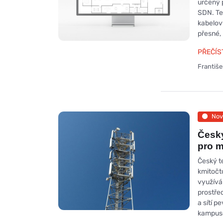
určený 
SDN. Te
kabelov
přesné,
PŘEČÍS
Františ
Nov
Český
pro m
Český t
kmitočt
využívá
prostře
a sítí p
kampuso