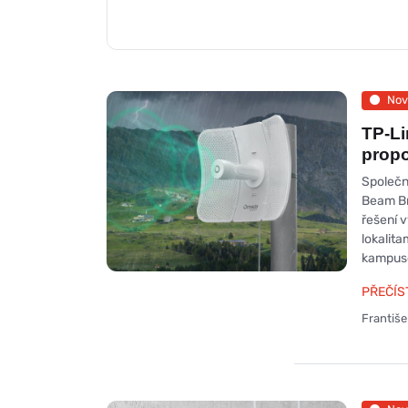
Nov
TP-Li
propo
Společn
Beam Bri
řešení v
lokalita
kampuse
PŘEČÍS
Františ