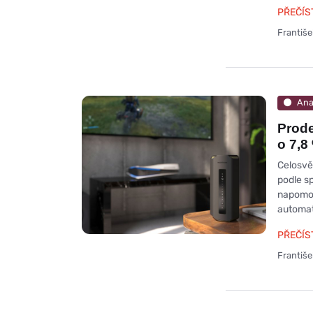
PŘEČÍS
Františ
Ana
Prode
o 7,8
Celosvě
podle s
napomoh
automat
PŘEČÍS
Františ