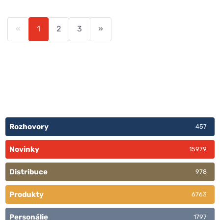
«
1
2
3
»
Rozhovory
457
Novinky
15979
Distribuce
978
Produkty
6763
Personálie
1797