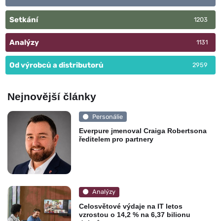
Setkání
1203
Analýzy
1131
Od výrobců a distributorů
2959
Nejnovější články
Personálie
Everpure jmenoval Craiga Robertsona
ředitelem pro partnery
Analýzy
Celosvětové výdaje na IT letos
vzrostou o 14,2 % na 6,37 bilionu