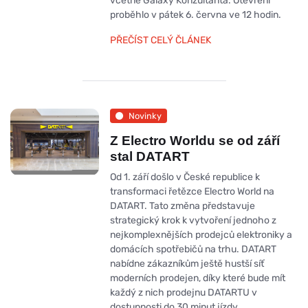
včetně Galaxy Konzultanta. Otevření
proběhlo v pátek 6. června ve 12 hodin.
PŘEČÍST CELÝ ČLÁNEK
Novinky
Z Electro Worldu se od září
stal DATART
Od 1. září došlo v České republice k
transformaci řetězce Electro World na
DATART. Tato změna představuje
strategický krok k vytvoření jednoho z
nejkomplexnějších prodejců elektroniky a
domácích spotřebičů na trhu. DATART
nabídne zákazníkům ještě hustší síť
moderních prodejen, díky které bude mít
každý z nich prodejnu DATARTU v
dostupnosti do 30 minut jízdy.