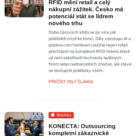
RFID mění retail a celý
nákupní zážitek. Česko má
potenciál stát se lídrem
nového trhu
Doba čárových kódů se po více jak
půlstoletí chýlí ke konci. Díky vzestupu AI a
poklesu cen hardwaru začíná nejen retail
přecházet na komplexní RFID řešení, které
už není záležitostí technicky laděných
firem nebo nadnárodních značek, ale stává
se dostupné prakticky všem.
PŘEČÍST CELÝ ČLÁNEK
Novinky
KONECTA: Outsourcing
kompletní zákaznické