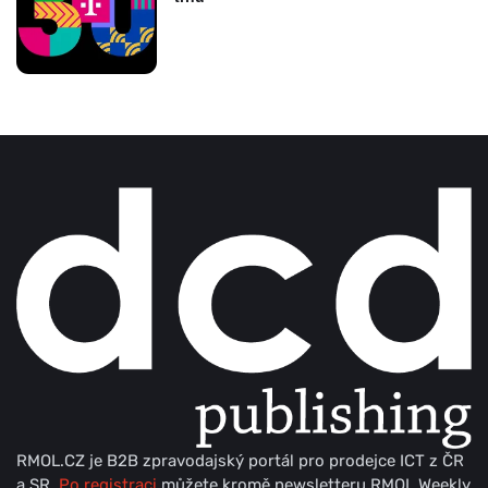
RMOL.CZ je B2B zpravodajský portál pro prodejce ICT z ČR
a SR.
Po registraci
můžete kromě newsletteru RMOL Weekly