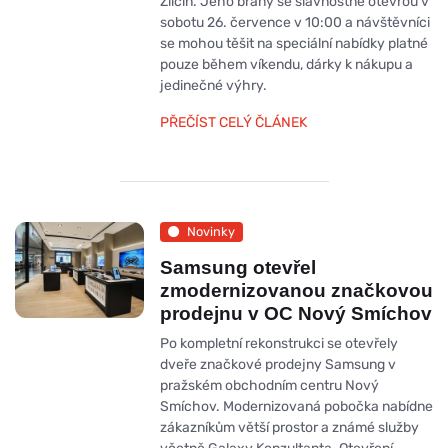
Zličín. Jeho brány se slavnostně otevřou v
sobotu 26. července v 10:00 a návštěvníci
se mohou těšit na speciální nabídky platné
pouze během víkendu, dárky k nákupu a
jedinečné výhry.
PŘEČÍST CELÝ ČLÁNEK
Novinky
Samsung otevřel
zmodernizovanou značkovou
prodejnu v OC Nový Smíchov
Po kompletní rekonstrukci se otevřely
dveře značkové prodejny Samsung v
pražském obchodním centru Nový
Smíchov. Modernizovaná pobočka nabídne
zákazníkům větší prostor a známé služby