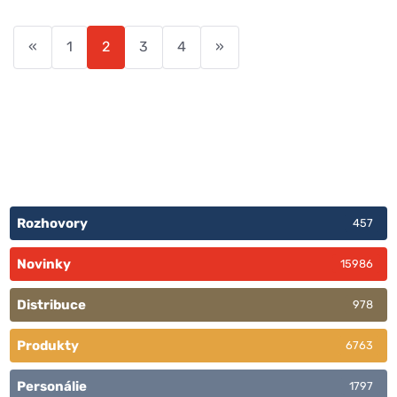
«
1
2
3
4
»
Rozhovory
457
Novinky
15986
Distribuce
978
Produkty
6763
Personálie
1797