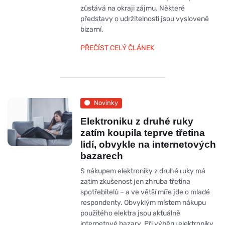
zůstává na okraji zájmu. Některé
představy o udržitelnosti jsou vysloveně
bizarní.
PŘEČÍST CELÝ ČLÁNEK
Novinky
Elektroniku z druhé ruky
zatím koupila teprve třetina
lidí, obvykle na internetových
bazarech
S nákupem elektroniky z druhé ruky má
zatím zkušenost jen zhruba třetina
spotřebitelů – a ve větší míře jde o mladé
respondenty. Obvyklým místem nákupu
použitého elektra jsou aktuálně
internetové bazary. Při výběru elektroniky