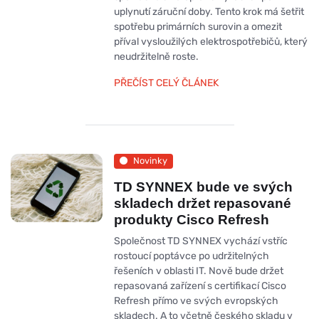
uplynutí záruční doby. Tento krok má šetřit
spotřebu primárních surovin a omezit
příval vysloužilých elektrospotřebičů, který
neudržitelně roste.
PŘEČÍST CELÝ ČLÁNEK
Novinky
TD SYNNEX bude ve svých
skladech držet repasované
produkty Cisco Refresh
Společnost TD SYNNEX vychází vstříc
rostoucí poptávce po udržitelných
řešeních v oblasti IT. Nově bude držet
repasovaná zařízení s certifikací Cisco
Refresh přímo ve svých evropských
skladech. A to včetně českého skladu v