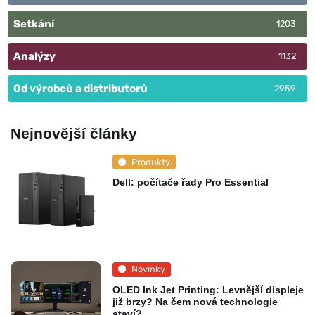
Setkání
1203
Analýzy
1132
Od výrobců a distributorů
2959
Nejnovější články
Produkty
Dell: počítače řady Pro Essential
Novinky
OLED Ink Jet Printing: Levnější displeje
již brzy? Na čem nová technologie
staví?