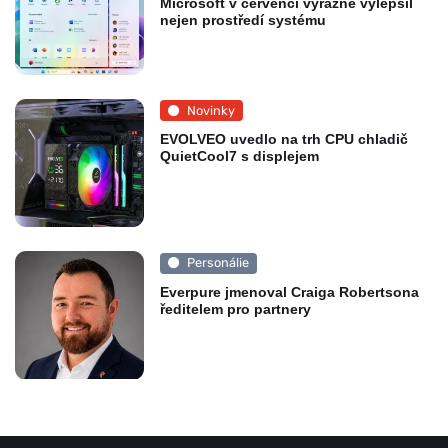
Microsoft v červenci výrazně vylepšil
nejen prostředí systému
Novinky
EVOLVEO uvedlo na trh CPU chladič
QuietCool7 s displejem
Personálie
Everpure jmenoval Craiga Robertsona
ředitelem pro partnery