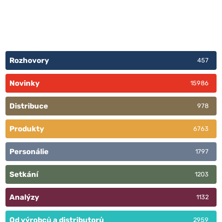
Rozhovory
457
Novinky
15986
Distribuce
978
Produkty
6763
Personálie
1797
Setkání
1203
Analýzy
1132
Od výrobců a distributorů
2959