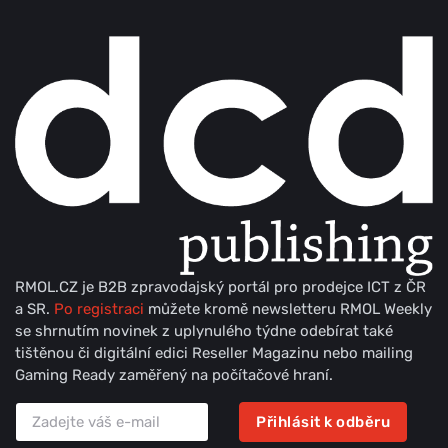
RMOL.CZ je B2B zpravodajský portál pro prodejce ICT z ČR
a SR.
Po registraci
můžete kromě newsletteru RMOL Weekly
se shrnutím novinek z uplynulého týdne odebírat také
tištěnou či digitální edici Reseller Magazinu nebo mailing
Gaming Ready zaměřený na počítačové hraní.
Přihlásit k odběru