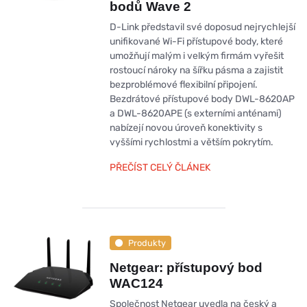
bodů Wave 2
D-Link představil své doposud nejrychlejší
unifikované Wi-Fi přístupové body, které
umožňují malým i velkým firmám vyřešit
rostoucí nároky na šířku pásma a zajistit
bezproblémové flexibilní připojení.
Bezdrátové přístupové body DWL-8620AP
a DWL-8620APE (s externími anténami)
nabízejí novou úroveň konektivity s
vyššími rychlostmi a větším pokrytím.
PŘEČÍST CELÝ ČLÁNEK
Produkty
Netgear: přístupový bod
WAC124
Společnost Netgear uvedla na český a