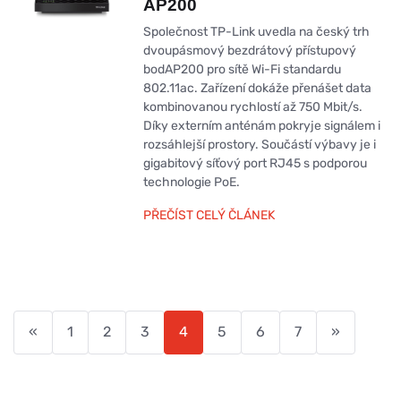
AP200
Společnost TP-Link uvedla na český trh
dvoupásmový bezdrátový přístupový
bodAP200 pro sítě Wi-Fi standardu
802.11ac. Zařízení dokáže přenášet data
kombinovanou rychlostí až 750 Mbit/s.
Díky externím anténám pokryje signálem i
rozsáhlejší prostory. Součástí výbavy je i
gigabitový síťový port RJ45 s podporou
technologie PoE.
PŘEČÍST CELÝ ČLÁNEK
«
1
2
3
4
5
6
7
»