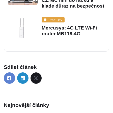
CZ.NIC míří do racků a
klade důraz na bezpečnost
Produkty
Mercusys: 4G LTE Wi‑Fi
router MB118‑4G
Sdílet článek
Nejnovější články