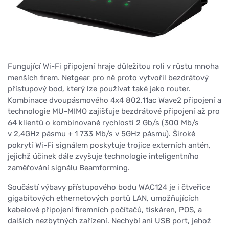
Fungující Wi-Fi připojení hraje důležitou roli v růstu mnoha
menších firem. Netgear pro ně proto vytvořil bezdrátový
přístupový bod, který lze používat také jako router.
Kombinace dvoupásmového 4x4 802.11ac Wave2 připojení a
technologie MU-MIMO zajišťuje bezdrátové připojení až pro
64 klientů o kombinované rychlosti 2 Gb/s (300 Mb/s
v 2,4GHz pásmu + 1 733 Mb/s v 5GHz pásmu). Široké
pokrytí Wi-Fi signálem poskytuje trojice externích antén,
jejichž účinek dále zvyšuje technologie inteligentního
zaměřování signálu Beamforming.
Součástí výbavy přístupového bodu WAC124 je i čtveřice
gigabitových ethernetových portů LAN, umožňujících
kabelové připojení firemních počítačů, tiskáren, POS, a
dalších nezbytných zařízení. Nechybí ani USB port, jehož