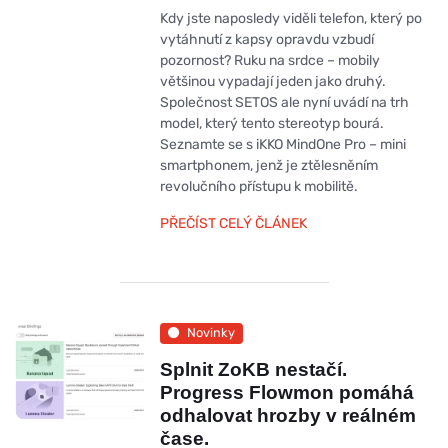
Kdy jste naposledy viděli telefon, který po
vytáhnutí z kapsy opravdu vzbudí
pozornost? Ruku na srdce – mobily
většinou vypadají jeden jako druhý.
Společnost SETOS ale nyní uvádí na trh
model, který tento stereotyp bourá.
Seznamte se s iKKO MindOne Pro – mini
smartphonem, jenž je ztělesněním
revolučního přístupu k mobilitě.
PŘEČÍST CELÝ ČLÁNEK
Novinky
Splnit ZoKB nestačí.
Progress Flowmon pomáhá
odhalovat hrozby v reálném
čase.