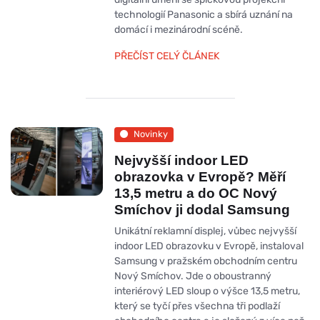
technologií Panasonic a sbírá uznání na
domácí i mezinárodní scéně.
PŘEČÍST CELÝ ČLÁNEK
Novinky
Nejvyšší indoor LED
obrazovka v Evropě? Měří
13,5 metru a do OC Nový
Smíchov ji dodal Samsung
Unikátní reklamní displej, vůbec nejvyšší
indoor LED obrazovku v Evropě, instaloval
Samsung v pražském obchodním centru
Nový Smíchov. Jde o oboustranný
interiérový LED sloup o výšce 13,5 metru,
který se tyčí přes všechna tři podlaží