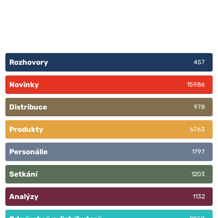
Rozhovory
457
Novinky
15986
Distribuce
978
Produkty
6763
Personálie
1797
Setkání
1203
Analýzy
1132