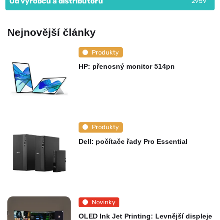
Od výrobců a distributorů
2959
Nejnovější články
Produkty
HP: přenosný monitor 514pn
Produkty
Dell: počítače řady Pro Essential
Novinky
OLED Ink Jet Printing: Levnější displeje