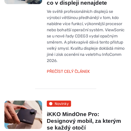
co v displeji nenajdete
Ve světě profesionálních displejů se
výrobci většinou předhánějí v tom, kdo
nabídne více funkcí, výkonnější procesor
nebo bohatší operační systém. ViewSonic
se u nové řady CDEG3 vydal opačným
směrem. A překvapivě dává tento přístup
velký smysl. Kvalitu displeje dokládá mimo
jiné i zisk ocenění na veletrhu InfoComm
2026.
PŘEČÍST CELÝ ČLÁNEK
Novinky
iKKO MindOne Pro:
Designový mobil, za kterým
se každý otočí