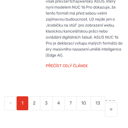
však převzal tchajwanský ASUS, který
nyní modelem NUC 16 Pro dokazuje, že
tento formát má před sebou velmi
zajímavou budoucnost. Už nejde jen o
„krabičku na stůl“ pro zobrazení webu,
klasickou kancelářskou práci nebo
ovládání digitálních tabulí. ASUS NUC 16
Pro je deklarací vstupu malých formátů do
éry masivního nasazení umělé inteligence
(Edge AI).
PŘEČÍST CELÝ ČLÁNEK
…
…
…
«
1
2
3
4
7
10
13
»