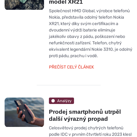
model XR21
Společnost HMD Global, výrobce telefonů
Nokia, představila odolný telefon Nokia
XR21, který díky svým certifikacím a
dvoudenní výdrži baterie eliminuje
jakékoliv obavy z pádu, poškození nebo
nefunkčnosti zařízení. Telefon, chytrý
ekvivalent legendární Nokie 3310, je odolný
proti pádu, prachu i vodě.
PŘEČÍST CELÝ ČLÁNEK
Analýzy
Prodej smartphonů utrpěl
další výrazný propad
Celosvětový prodej chytrých telefonů
podle IDC v prvním čtvrtletí roku 2023 klesl