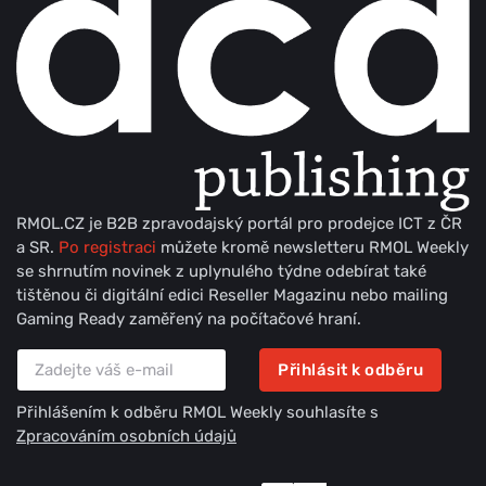
RMOL.CZ je B2B zpravodajský portál pro prodejce ICT z ČR
a SR.
Po registraci
můžete kromě newsletteru RMOL Weekly
se shrnutím novinek z uplynulého týdne odebírat také
tištěnou či digitální edici Reseller Magazinu nebo mailing
Gaming Ready zaměřený na počítačové hraní.
Přihlásit k odběru
Přihlášením k odběru RMOL Weekly souhlasíte s
Zpracováním osobních údajů