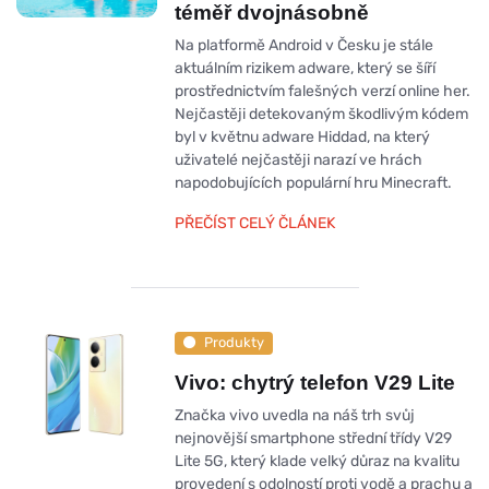
téměř dvojnásobně
Na platformě Android v Česku je stále
aktuálním rizikem adware, který se šíří
prostřednictvím falešných verzí online her.
Nejčastěji detekovaným škodlivým kódem
byl v květnu adware Hiddad, na který
uživatelé nejčastěji narazí ve hrách
napodobujících populární hru Minecraft.
PŘEČÍST CELÝ ČLÁNEK
Produkty
Vivo: chytrý telefon V29 Lite
Značka vivo uvedla na náš trh svůj
nejnovější smartphone střední třídy V29
Lite 5G, který klade velký důraz na kvalitu
provedení s odolností proti vodě a prachu a