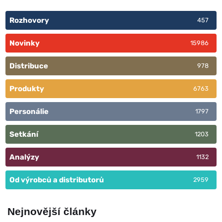
Rozhovory
457
Novinky
15986
Distribuce
978
Produkty
6763
Personálie
1797
Setkání
1203
Analýzy
1132
Od výrobců a distributorů
2959
Nejnovější články