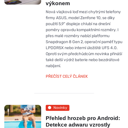
výkonem
Nová vlajková loď mezi chytrými telefony
firmy ASUS, model Zenfone 10, se díky
použití 5,9" displeje chlubí na dnešní
poměry opravdu kompaktními rozměry. I
přes malé rozměry nabízí platformu
Snapdragon 8 Gen 2, operační paměť typu
LPDDR5X nebo interní úložiště UFS 4.0.
Oproti svým předchůdcům novinka přináší
také delší výdrž baterie nebo bezdrátové
nabíjení.
PŘEČÍST CELÝ ČLÁNEK
Novinky
Přehled hrozeb pro Android:
Detekce adwaru vzrostly