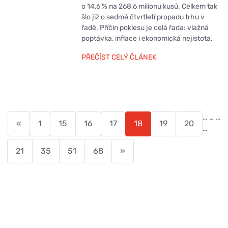
o 14,6 % na 268,6 milionu kusů. Celkem tak
šlo již o sedmé čtvrtletí propadu trhu v
řadě. Příčin poklesu je celá řada: vlažná
poptávka, inflace i ekonomická nejistota.
PŘEČÍST CELÝ ČLÁNEK
…
…
…
«
1
15
16
17
18
19
20
…
21
35
51
68
»