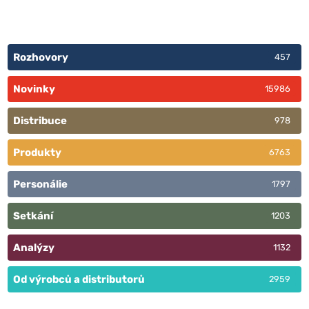
Rozhovory
457
Novinky
15986
Distribuce
978
Produkty
6763
Personálie
1797
Setkání
1203
Analýzy
1132
Od výrobců a distributorů
2959